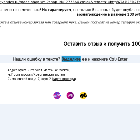
et.yandex.ru/grade-shop.xml?shop_id=127366&cmid=&retpath1=http%3A%2F%2
станется незамеченным!
Мы гарантируем
, как только Ваш отзыв будет опублико
вознаграждение в размере 100 ру
ите в отзыве номер заказа или товарного чека. Деньги поступят на номер телефон, у
.
Оставить отзыв и получить 10
Нашли ошибку в тексте?
Выделите
ее и нажмите Ctrl+Enter
Адрес офиса интернет-магазина: Москва,
м. Пролетарская/Крестьянская застава
Симоновский вал, д. 7, корп. 2 (
карта проезда
)