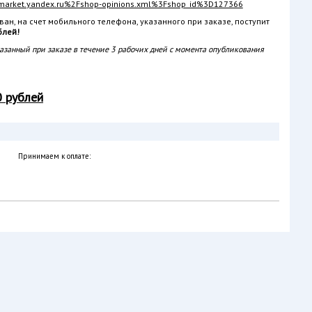
Fmarket.yandex.ru%2Fshop-opinions.xml%3Fshop_id%3D127366
ван, на счет мобильного телефона, указанного при заказе, поступит
блей!
казанный при заказе в течение 3 рабочих дней с момента опубликования
0 рублей
Принимаем к оплате: