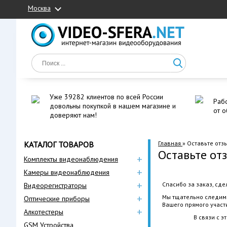
Москва
Уже 39282 клиентов по всей России
Рабо
довольны покупкой в нашем магазине и
от о
доверяют нам!
КАТАЛОГ ТОВАРОВ
Главная
»
Оставьте отзы
Оставьте отз
+
Комплекты видеонаблюдения
+
Камеры видеонаблюдения
+
Спасибо за заказ, сд
Видеорегистраторы
+
Мы тщательно следим 
Оптические приборы
Вашего прямого участ
+
Алкотестеры
В связи с 
GSM Устройства