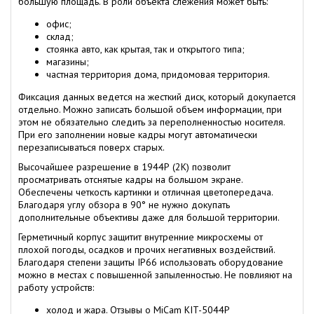
большую площадь. В роли объекта слежения может быть:
офис;
склад;
стоянка авто, как крытая, так и открытого типа;
магазины;
частная территория дома, придомовая территория.
Фиксация данных ведется на жесткий диск, который докупается
отдельно. Можно записать большой объем информации, при
этом не обязательно следить за переполненностью носителя.
При его заполнении новые кадры могут автоматически
перезаписываться поверх старых.
Высочайшее разрешение в 1944Р (2K) позволит
просматривать отснятые кадры на большом экране.
Обеспечены четкость картинки и отличная цветопередача.
Благодаря углу обзора в 90° не нужно докупать
дополнительные объективы даже для большой территории.
Герметичный корпус защитит внутренние микросхемы от
плохой погоды, осадков и прочих негативных воздействий.
Благодаря степени защиты IP66 использовать оборудование
можно в местах с повышенной запыленностью. Не повлияют на
работу устройств:
холод и жара. Отзывы о MiCam KIT-5044P