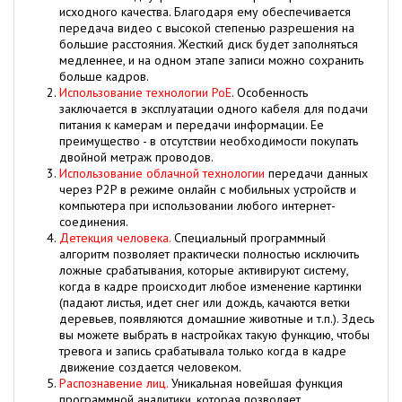
исходного качества. Благодаря ему обеспечивается
передача видео с высокой степенью разрешения на
большие расстояния. Жесткий диск будет заполняться
медленнее, и на одном этапе записи можно сохранить
больше кадров.
Использование технологии PoE
. Особенность
заключается в эксплуатации одного кабеля для подачи
питания к камерам и передачи информации. Ее
преимущество - в отсутствии необходимости покупать
двойной метраж проводов.
Использование облачной технологии
передачи данных
через P2P в режиме онлайн с мобильных устройств и
компьютера при использовании любого интернет-
соединения.
Детекция человека.
Специальный программный
алгоритм позволяет практически полностью исключить
ложные срабатывания, которые активируют систему,
когда в кадре происходит любое изменение картинки
(падают листья, идет снег или дождь, качаются ветки
деревьев, появляются домашние животные и т.п.). Здесь
вы можете выбрать в настройках такую функцию, чтобы
тревога и запись срабатывала только когда в кадре
движение создается человеком.
Распознавение лиц.
Уникальная новейшая функция
программной аналитики, которая позволяет