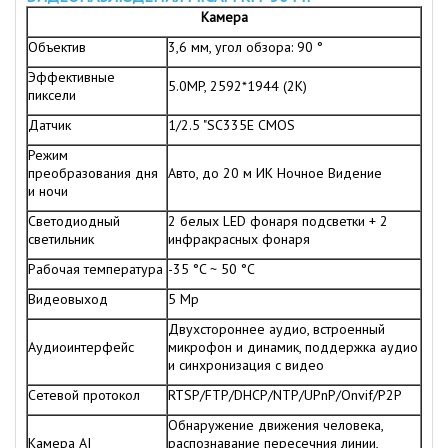
Камера
Объектив
3,6 мм, угол обзора: 90 °
Эффективные
5.0MP, 2592*1944 (2K)
пиксели
Датчик
1/2.5 "SC335E CMOS
Режим
преобразования дня
Авто, до 20 м ИК Ночное Видение
и ночи
Светодиодный
2 белых LED фонаря подсветки + 2
светильник
инфракрасных фонаря
Рабочая температура
-35 °C ~ 50 °C
Видеовыход
5 Mp
Двухстороннее аудио, встроенный
Аудиоинтерфейс
микрофон и динамик, поддержка аудио
и синхронизация с видео
Сетевой протокол
RTSP/FTP/DHCP/NTP/UPnP/Onvif/P2P
Обнаружение движения человека,
Камера AI
распознавание пересечния линии,