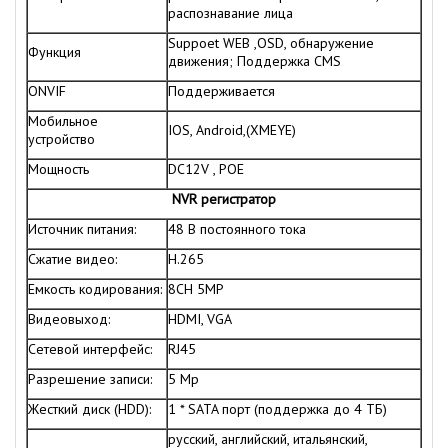
распознавание лица
Suppoet WEB ,OSD, обнаружение
Функция
движения; Поддержка CMS
ONVIF
Поддерживается
Мобильное
IOS, Android,(XMEYE)
устройство
Мощность
DC12V , POE
NVR регистратор
Источник питания:
48 В постоянного тока
Сжатие видео:
H.265
Емкость кодирования:
8CH 5MP
Видеовыход:
HDMI, VGA
Сетевой интерфейс:
RJ45
Разрешение записи:
5 Mp
Жесткий диск (HDD):
1 * SATA порт (поддержка до 4 ТБ)
русский, английский, итальянский,