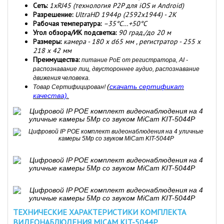
Сеть:
1хRJ45 (
технология P2P для iOS и Android)
Разрешение:
UltraHD 1944p (2592х1944) - 2K
Рабочая температура:
–35°C…+5
0
°C
Угол обзора/ИК подсветка:
90 град./до 20 м
Размеры:
камера - 180 х d65 мм , регистратор - 255
х
218
х 42
мм
Преимущества:
питание
PoE от регистратора
, AI -
распознавание лиц, двустороннее аудио, распознавание
движения человека.
(
скачать сертификат
Товар Сертифицирован!
качества).
ТЕХНИЧЕСКИЕ ХАРАКТЕРИСТИКИ КОМПЛЕКТА
ВИДЕОНАБЛЮДЕНИЯ MICAM KIT-5044P