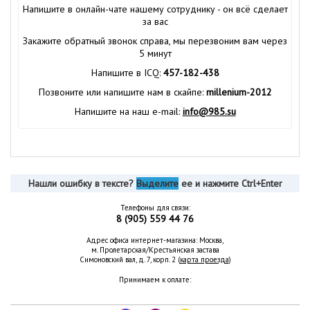
Напишите в онлайн-чате нашему сотруднику - он всё сделает
за вас
Закажите обратный звонок справа, мы перезвоним вам через
5 минут
Напишите в ICQ:
457-182-438
Позвоните или напишите нам в скайпе:
millenium-2012
Напишите на наш e-mail:
info@985.su
Нашли ошибку в тексте?
Выделите
ее и нажмите Ctrl+Enter
Телефоны для связи:
8 (905) 559 44 76
Адрес офиса интернет-магазина: Москва,
м. Пролетарская/Крестьянская застава
Симоновский вал, д. 7, корп. 2 (
карта проезда
)
Принимаем к оплате: