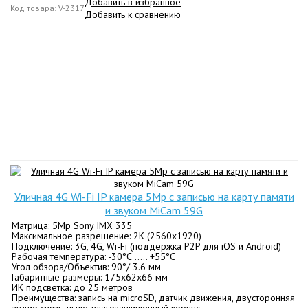
Добавить в избранное
Код товара: V-2317
Добавить к сравнению
Уличная 4G Wi-Fi IP камера 5Mp c записью на карту памяти
и звуком MiCam 59G
Матрица: 5Mp Sony IMX 335
Максимальное разрешение: 2K (2560х1920)
Подключение: 3G, 4G, Wi-Fi (поддержка P2P для iOS и Android)
Рабочая температура: -30°С ….. +55°С
Угол обзора/Объектив: 90°/ 3.6 мм
Габаритные размеры: 175x62х66 мм
ИК подсветка: до 25 метров
Преимущества: запись на microSD, датчик движения, двусторонняя