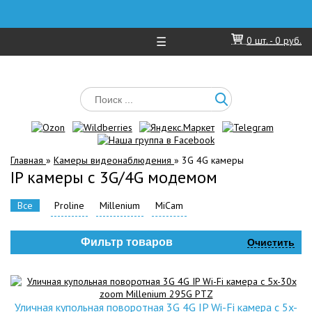
☰
0
шт. -
0 руб.
Главная
»
Камеры видеонаблюдения
»
3G 4G камеры
IP камеры с 3G/4G модемом
Все
Proline
Millenium
MiCam
Фильтр товаров
Очистить
Уличная купольная поворотная 3G 4G IP Wi-Fi камера c 5x-