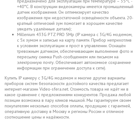
предназначено для эксплуатации при температуре – 35°С -
+40°С. В конструкции видеокамеры имеется промышленный
датчик изображения. Он оптимизирует качество
изображения при недостаточной освещённости объекта. 20-
кратный оптический зум помогает в хорошем качестве
увидеть удалённые детали);
Millenium 433G PTZ PRO 5Mp (IP камера с 3G/4G модемом,
с 5х зумом и записью на карту памяти. Прибор неприхотлив
к условиям эксплуатации и прост в управлении. Оснащён
тревожным датчиком, обеспечивающим выполнение фото и
пересылку снимка Push-сообщением или письмом на
электронную почту. Обеспечивает автономное сохранение
информации при ограничении доступа к сети).
Купить IP камеру с 3G/4G модемом и многие другие варианты
приборов систем безопасности достойного качества предлагает
интернет-магазин Video-sfera.net. Стоимость товара не идёт ни в
какое сравнение с предложениями конкурентов. Продажа любой
позиции возможна в пару кликов мышкой. Мы гарантируем своим
покупателям несколько способов оплаты, продукцию с гарантией,
оперативную доставку в Москву и регионы России и отличное
соотношение цены и надёжности.