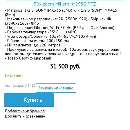
30х zoom Millenium 295G PTZ
- Матрица: 1/2.8 "SONY IMX335 (5Mp) или 1/2.8 "SONY IMX415
(8Mp)
- Максимальное разрешение: 2K (2560x1920) - 5Mp или 4K
(3840x2160) - 8Mp
- Подключение: Ethernet, Wi-Fi, 3G 4G (P2P для iOs и Android)
- Рабочая температура: -35°С ….. +40°С
- Угол обзора/Объектив: 30x (4°-65°/4.7-103.4 мм)
- Габаритные размеры: 200х250 мм
- ИК подсветка: до 120 метров
- Преимущества: запись на microSD, 30x zoom, звук, управление
поворотом, детекция человека в кадре, софт на русском языке!
- Товар Сертифицирован!
31 500 руб.
В наличии
Код товара: V-2412
Заказать мгновенно
Купить
Добавить в избранное
Добавить к сравнению