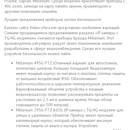
Proline, Sapsan, Millenium. Среди моделей присутствуют приборы c
40х zoom, записью на карту памяти, звуком, прожектором и
другими полезными опциями.
Лучшие предложения приборов систем безопасности
Каталог сайта Video-sfera.net представлен изобилием вариаций.
Самыми продающимися предложениями раздела «IP камеры с
3G/4G модемом» считаются приборы бренда Millenium. Этот
производитель регулярно радует своих поклонников новейшими
разработками в сфере видеонаблюдения. Среди его лучших
устройств безопасности можно найти:
Millenium 495G PTZ (Отличный вариант для автостоянок,
логических центров, больших площадей. Видеокамера
имеет мощный корпус из металла и пластика, степень защиты
от внешних воздействий IP66. Обеспечивает
работоспособность в широком температурном диапазоне.
Вариофокальный объектив устройства и мощный
видеопроцессор позволяют рассматривать предметы на
расстоянии до 2,5 км в дневное время. Ночью обзор
сокращается до 300 метров);
Millenium 295G PTZ (H20) (IP камера с 3G/4G модулем для
улицы и удалённых объектов. Прибор имеет прочный
каплевидный корпус, который обеспечивает высокую
степень защиты от влаги и мусора. Устройство