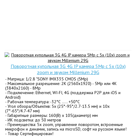
Поворотная купольная 3G 4G IP камера 5Mp с 5x (10x)
zoom и звуком Millenium 29G
- Матрица: 1/2.8 "SONY IMX335 CMOS (5Mp)
- Максимальное разрешение: 2K (2560x1920) - 5Mp или 4K
(3840x2160) - 8Mp
- Подключение: Ethernet, WI-FI, 4G (поддержка P2P для iOS и
Android)
- Рабочая температура: -32°С ….. +50°С
- Угол обзора/Объектив: 5x (25°-95°/2.7-13.5 мм) и 10x
(7°-65°/4.7-47 мм)
- Габаритные размеры: 160(В) х 105(диаметр) мм
- ИК подсветка: до 50 метров
- Преимущества: 5x zoom, управление поворотом, встроенные
микрофон и динамик, запись на microSD, софт на русском языке!
- Товар Сертифицирован!