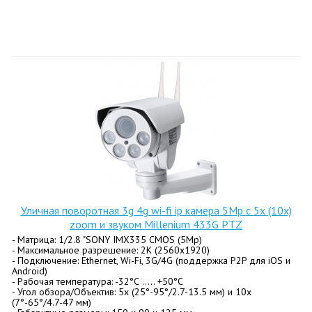
Уличная поворотная 3g 4g wi-fi ip камера 5Mp c 5х (10x)
zoom и звуком Millenium 433G PTZ
- Матрица: 1/2.8 "SONY IMX335 CMOS (5Mp)
- Максимальное разрешение: 2K (2560x1920)
- Подключение: Еthernet, Wi-Fi, 3G/4G (поддержка P2P для iOS и
Android)
- Рабочая температура: -32°С ….. +50°С
- Угол обзора/Объектив: 5x (25°-95°/2.7-13.5 мм) и 10x
(7°-65°/4.7-47 мм)