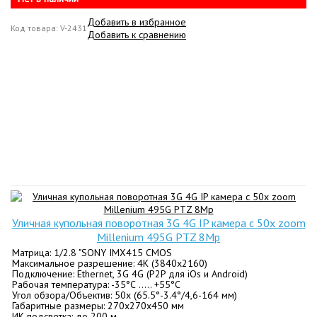
Добавить в избранное
Код товара: V-2431
Добавить к сравнению
Уличная купольная поворотная 3G 4G IP камера c 50х zoom
Millenium 495G PTZ 8Mp
Матрица: 1/2.8 "SONY IMX415 CMOS
Максимальное разрешение: 4K (3840x2160)
Подключение: Ethernet, 3G 4G (P2P для iOs и Android)
Рабочая температура: -35°С ….. +55°С
Угол обзора/Объектив: 50x (65.5°-3.4°/4,6-164 мм)
Габаритные размеры: 270х270х450 мм
ИК подсветка: до 200 м