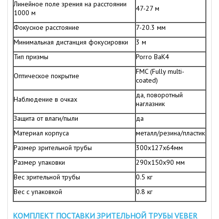
Линейное поле зрения на расстоянии
47-27 м
1000 м
Фокусное расстояние
7-20.3 мм
Минимальная дистанция фокусировки
3 м
Тип призмы
Porro BaK4
FMC (Fully multi-
Оптическое покрытие
coated)
да, поворотный
Наблюдение в очках
наглазник
Защита от влаги/пыли
да
Материал корпуса
металл/резина/пластик
Размер зрительной трубы
300х127х64мм
Размер упаковки
290х150х90 мм
Вес зрительной трубы
0.5 кг
Вес с упаковкой
0.8 кг
КОМПЛЕКТ ПОСТАВКИ ЗРИТЕЛЬНОЙ ТРУБЫ VEBER