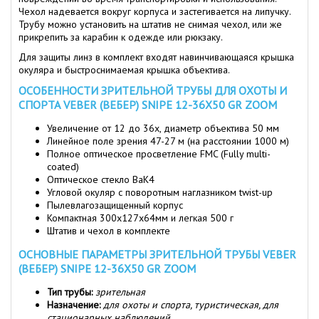
Чехол надевается вокруг корпуса и застегивается на липучку.
Трубу можно установить на штатив не снимая чехол, или же
прикрепить за карабин к одежде или рюкзаку.
Для защиты линз в комплект входят навинчивающаяся крышка
окуляра и быстроснимаемая крышка объектива.
ОСОБЕННОСТИ ЗРИТЕЛЬНОЙ ТРУБЫ ДЛЯ ОХОТЫ И
СПОРТА VEBER (ВЕБЕР) SNIPE 12-36X50 GR ZOOM
Увеличение от 12 до 36x, диаметр объектива 50 мм
Линейное поле зрения 47-27 м (на расстоянии 1000 м)
Полное оптическое просветление FMC (Fully multi-
coated)
Оптическое стекло BaK4
Угловой окуляр с поворотным наглазником twist-up
Пылевлагозащищенный корпус
Компактная 300х127х64мм и легкая 500 г
Штатив и чехол в комплекте
ОСНОВНЫЕ ПАРАМЕТРЫ ЗРИТЕЛЬНОЙ ТРУБЫ VEBER
(ВЕБЕР) SNIPE 12-36X50 GR ZOOM
Тип трубы:
зрительная
Назначение:
для охоты и спорта, туристическая, для
стационарных наблюдений