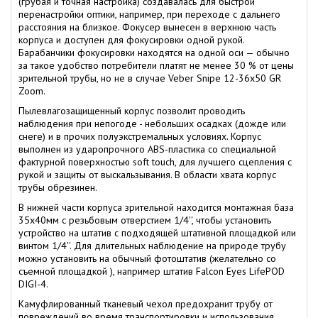
(грубая и точная настройка) создавалась для быстрой
перенастройки оптики, например, при переходе с дальнего
расстояния на близкое. Фокусер вынесен в верхнюю часть
корпуса и доступен для фокусировки одной рукой.
Барабанчики фокусировки находятся на одной оси — обычно
за такое удобство потребители платят не менее 30 % от цены
зрительной трубы, но не в случае Veber Snipe 12-36x50 GR
Zoom.
Пылевлагозащищенный корпус позволит проводить
наблюдения при непогоде - небольших осадках (дожде или
снеге) и в прочих полуэкстремальных условиях. Корпус
выполнен из ударопрочного ABS-пластика со специальной
фактурной поверхностью soft touch, для лучшего сцепления с
рукой и защиты от выскальзывания. В области хвата корпус
трубы обрезинен.
В нижней части корпуса зрительной находится монтажная база
35х40мм с резьбовым отверстием 1/4'', чтобы установить
устройство на штатив с подходящей штативной площадкой или
винтом 1/4''. Для длительных наблюдение на природе трубу
можно установить на обычный фотоштатив (желательно со
съемной площадкой ), например штатив Falcon Eyes LifePOD
DIGI-4.
Камуфлированный тканевый чехол предохранит трубу от
повреждений во время транспортировки и использования.