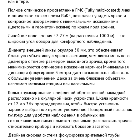
или в тире.
Полное оптическое просветление FMC (Fully multi-coated) линз
и оптическое стекло призм BaK4, позволяют увидеть яркое и
контрастное изображение с минимальными искажениями
(цветовыми и геометрическими) по краям поля зрения.
Линейное поле зрения 47-27 м (на расстоянии 1000 м) – это
широкий угол обзора для комфортного наблюдения.
Диаметр внешней линзы окуляра 30 мм, это обеспечивает
большую субъективную яркость картинки, чем линзы меньшего
диаметра с тем же размером выходного зрачка, кроме того
минимизируются оптические искажения картинки Минимальная
дистанция фокусировки 3 метра дает возможность наблюдать
с большим увеличением даже за очень близкими объектами,
например мелкими птицами или насекомыми.
Кольцо зуммирование с рифленой обрезиненной накладкой
расположено на окулярной части устройства. Шкала кратности
от 12 до 36х проградуирована, чтобы быстро установить
заранее выбранное нужное увеличение. Поворотный наглазник
twist-up для удобства наблюдения в обычных или
солнцезащитных очках поможет правильно расположить зрачок
относительно прибора и избежать боковой засветки.
Двойная сносная система фокусировки
зрительной трубы