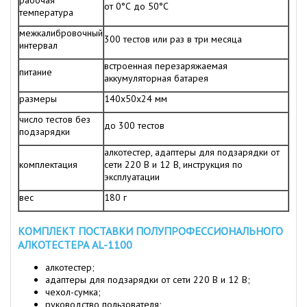
рабочая
от 0°С до 50°С
температура
межкалибровочный
300 тестов или раз в три месяца
интервал
встроенная перезаряжаемая
питание
аккумуляторная батарея
размеры
140х50х24 мм
число тестов без
до 300 тестов
подзарядки
алкотестер, адаптеры для подзарядки от
комплектация
сети 220 В и 12 В, инструкция по
эксплуатации
вес
180 г
КОМПЛЕКТ ПОСТАВКИ ПОЛУПРОФЕССИОНАЛЬНОГО
АЛКОТЕСТЕРА AL-1100
алкотестер;
адаптеры для подзарядки от сети 220 В и 12 В;
чехол-сумка;
руководство пользователя;