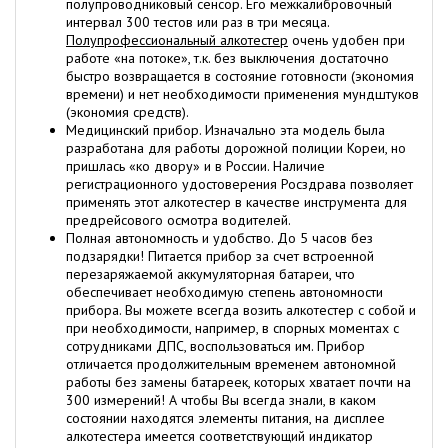
полупроводниковый сенсор. Его межкалибровочный
интервал 300 тестов или раз в три месяца.
Полупрофессиональный алкотестер
очень удобен при
работе «на потоке», т.к. без выключения достаточно
быстро возвращается в состояние готовности (экономия
времени) и нет необходимости применения мундштуков
(экономия средств).
Медицинский прибор. Изначально эта модель была
разработана для работы дорожной полиции Кореи, но
пришлась «ко двору» и в России. Наличие
регистрационного удостоверения Росздрава позволяет
применять этот алкотестер в качестве инструмента для
предрейсового осмотра водителей.
Полная автономность и удобство. До 5 часов без
подзарядки! Питается прибор за счет встроенной
перезаряжаемой аккумуляторная батареи, что
обеспечивает необходимую степень автономности
прибора. Вы можете всегда возить алкотестер с собой и
при необходимости, например, в спорных моментах с
сотрудниками ДПС, воспользоваться им. Прибор
отличается продолжительным временем автономной
работы без замены батареек, которых хватает почти на
300 измерений! А чтобы Вы всегда знали, в каком
состоянии находятся элементы питания, на дисплее
алкотестера имеется соответствующий индикатор