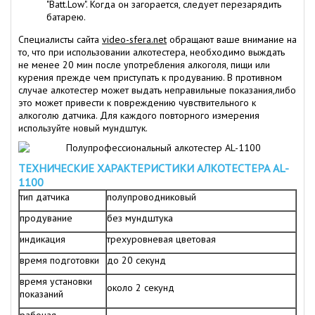
"Batt.Low". Когда он загорается, следует перезарядить
батарею.
Специалисты сайта
video-sfera.net
обращают ваше внимание на
то, что при использовании алкотестера, необходимо выждать
не менее 20 мин после употребления алкоголя, пищи или
курения прежде чем приступать к продуванию. В противном
случае алкотестер может выдать неправильные показания,либо
это может привести к повреждению чувствительного к
алкоголю датчика. Для каждого повторного измерения
используйте новый мундштук.
ТЕХНИЧЕСКИЕ ХАРАКТЕРИСТИКИ АЛКОТЕСТЕРА AL-
1100
тип датчика
полупроводниковый
продувание
без мундштука
индикация
трехуровневая цветовая
время подготовки
до 20 секунд
время установки
около 2 секунд
показаний