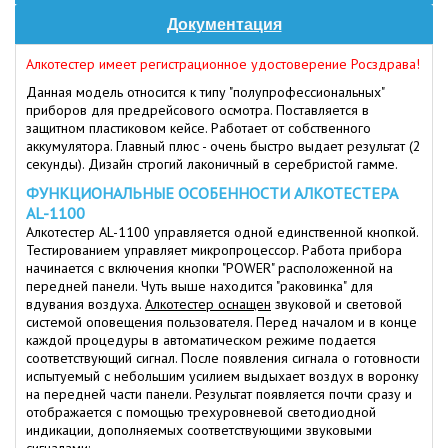
Документация
Алкотестер имеет регистрационное удостоверение Росздрава!
Данная модель относится к типу "полупрофессиональных"
приборов для предрейсового осмотра. Поставляется в
защитном пластиковом кейсе. Работает от собственного
аккумулятора. Главный плюс - очень быстро выдает результат (2
секунды). Дизайн строгий лаконичный в серебристой гамме.
ФУНКЦИОНАЛЬНЫЕ ОСОБЕННОСТИ АЛКОТЕСТЕРА
AL-1100
Алкотестер AL-1100 управляется одной единственной кнопкой.
Тестированием управляет микропроцессор. Работа прибора
начинается с включения кнопки "POWER" расположенной на
передней панели. Чуть выше находится "раковинка" для
вдувания воздуха.
Алкотестер оснащен
звуковой и световой
системой оповещения пользователя. Перед началом и в конце
каждой процедуры в автоматическом режиме подается
соответствующий сигнал. После появления сигнала о готовности
испытуемый с небольшим усилием выдыхает воздух в воронку
на передней части панели. Результат появляется почти сразу и
отображается с помощью трехуровневой светодиодной
индикации, дополняемых соответствующими звуковыми