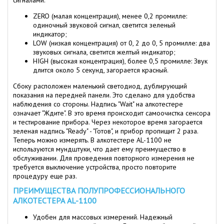
сигналами:
ZERO (малая концентрация), менее 0,2 промилле:
одиночный звуковой сигнал, светится зеленый
индикатор;
LOW (низкая концентрация) от 0, 2 до 0, 5 промилле: два
звуковых сигнала, светится желтый индикатор;
HIGH (высокая концентрация), более 0,5 промилле: Звук
длится около 5 секунд, загорается красный.
Сбоку расположен маленький светодиод, дублирующий
показания на передней панели. Это сделано для удобства
наблюдения со стороны. Надпись "Wait" на алкотестере
означает "Ждите". В это время происходит самоочистка сенсора
и тестирование прибора. Через некоторое время загорается
зеленая надпись "Ready" - "Готов", и прибор пропищит 2 раза.
Теперь можно измерять. В алкотестере AL-1100 не
используются мундштуки, что дает ему преимущество в
обслуживании. Для проведения повторного измерения не
требуется выключение устройства, просто повторите
процедуру еще раз.
ПРЕИМУЩЕСТВА ПОЛУПРОФЕССИОНАЛЬНОГО
АЛКОТЕСТЕРА AL-1100
Удобен для массовых измерений. Надежный