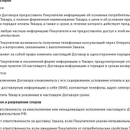
 сторон
ся:
ия Договора предоставить Покупателю информацию об основных потребительск
Товара, о полном фирменном наименовании Товара, о цене и об условиях прио
о порядке оплаты Товара, а также о сроке, в течение которого действует пр
ть любую частную информацию Покупателя и не предоставлять доступ к этой 
ательством.
ь Покупателю возможность получения телефонных консультаций через Операт
у и вопросами, связанными с выполнением Заказа.
тавляет за собой право изменять настоящий Договор в одностороннем порядк
ь Покупателю в письменной форме информацию о Товаре, предусмотренную ст
ную пунктом 10 настоящего Договора информацию о порядке и сроках возвр
ется:
заключения Договора ознакомиться с его содержанием, условиями оплаты и до
ть достоверную информацию о себе (ФИО, контактные телефоны, адрес электро
латить Товар в указанные в настоящем Договоре сроки.
рон и разрешение споров
ответственность за неисполнение или ненадлежащее исполнение настоящего 
дательством РФ.
ет ответственности за доставку Заказа, если Покупателем указан неправильн
ет ответственности, если ожидания Покупателя от потребительских свойствах