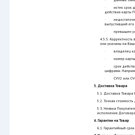
· истек срок дей
действия карты П
· недостаточно с
выпустивший его 
· превышен уста
4.5.5. Корректност
они указаны на Ваш
· владелец карты
· номер карты (к
· срок действия 
цифрами. Например
· CVV2 или CVC2 
5. Доставка Товара
5.1. Доставка Товара
5.2. Точная стоимост
5.3. Неявка Покупате
исполнения Договора
6. Гарантии на Товар
6.1. Гарантийный сро