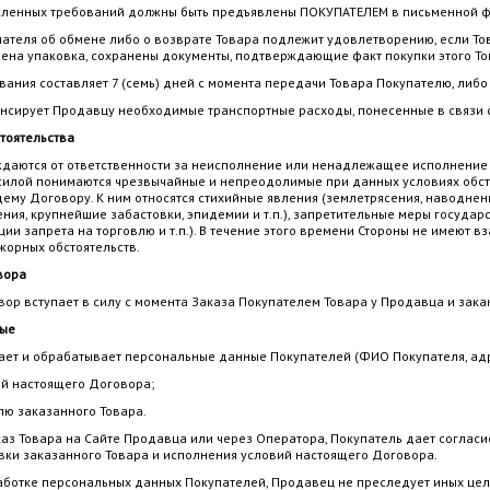
исленных требований должны быть предъявлены ПОКУПАТЕЛЕМ в письменной ф
пателя об обмене либо о возврате Товара подлежит удовлетворению, если Тов
ена упаковка, сохранены документы, подтверждающие факт покупки этого То
бования составляет 7 (семь) дней с момента передачи Товара Покупателю, ли
енсирует Продавцу необходимые транспортные расходы, понесенные в связи 
тоятельства
ождаются от ответственности за неисполнение или ненадлежащее исполнение
илой понимаются чрезвычайные и непреодолимые при данных условиях обсто
ему Договору. К ним относятся стихийные явления (землетрясения, наводнени
ия, крупнейшие забастовки, эпидемии и т.п.), запретительные меры госуда
и запрета на торговлю и т.п.). В течение этого времени Стороны не имеют вз
жорных обстоятельств.
вора
вор вступает в силу с момента Заказа Покупателем Товара у Продавца и зак
ные
ает и обрабатывает персональные данные Покупателей (ФИО Покупателя, адрес
й настоящего Договора;
лю заказанного Товара.
каз Товара на Сайте Продавца или через Оператора, Покупатель дает согласи
вки заказанного Товара и исполнения условий настоящего Договора.
работке персональных данных Покупателей, Продавец не преследует иных целе