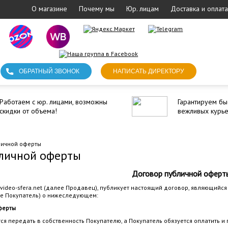
О магазине
Почему мы
Юр. лицам
Доставка и оплата
ОБРАТНЫЙ ЗВОНОК
НАПИСАТЬ ДИРЕКТОРУ
Работаем с юр. лицами, возможны
Гарантируем бы
скидки от объема!
вежливых курь
личной оферты
личной оферты
Договор публичной оферт
video-sfera.net (далее Продавец), публикует настоящий договор, являющийся
е Покупатель) о нижеследующем:
ферты
тся передать в собственность Покупателю, а Покупатель обязуется оплатить и