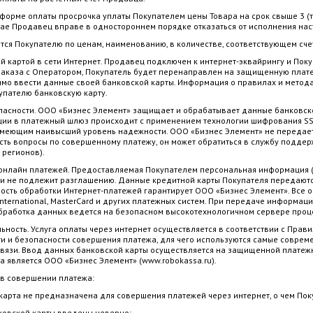
 форме оплаты просрочка уплаты Покупателем цены Товара на срок свыше 3 
чае Продавец вправе в одностороннем порядке отказаться от исполнения нас
ются Покупателю по ценам, наименованию, в количестве, соответствующем сче
ой картой в сети Интернет. Продавец подключен к интернет-эквайрингу и Поку
Заказа с Оператором, Покупатель будет перенаправлен на защищенную платеж
мо ввести данные своей банковской карты. Информация о правилах и метод
упателю банковскую карту.
зопасности. ООО «Бизнес Элемент» защищает и обрабатывает данные банковско
ии в платежный шлюз происходит с применением технологии шифрования SS
имеющим наивысший уровень надежности. ООО «Бизнес Элемент» не передает 
сть вопросы по совершенному платежу, он может обратиться в службу поддерж
я регионов).
ь онлайн платежей. Предоставляемая Покупателем персональная информация (им
 не подлежит разглашению. Данные кредитной карты Покупателя передаются
ость обработки Интернет-платежей гарантирует ООО «Бизнес Элемент». Все о
International, MasterCard и других платежных систем. При передаче информа
бработка данных ведется на безопасном высокотехнологичном сервере проц
льность. Услуга оплаты через интернет осуществляется в соответствии с Пр
 и безопасности совершения платежа, для чего используются самые соврем
вязи. Ввод данных банковской карты осуществляется на защищенной платежно
 является ООО «Бизнес Элемент» (www.robokassa.ru).
а в совершении платежа:
рта не предназначена для совершения платежей через интернет, о чем Поку
вской карты введены неверно;