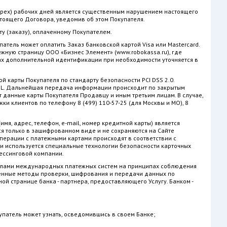
(трех) рабочих дней является существенным нарушением настоящего
тоящего Договора, уведомив об этом Покупателя.
ту (заказу), оплаченному Покупателем.
патель может оплатить Заказ банковской картой Visa или Mastercard.
ную страницу ООО «Бизнес Элемент» (www.robokassa.ru), где
ах дополнительной идентификации при необходимости уточняется в
й карты Покупателя по стандарту безопасности PCI DSS 2.0.
L. Дальнейшая передача информации происходит по закрытым
данные карты Покупателя Продавцу и иным третьим лицам. В случае,
ки клиентов по телефону 8 (499) 110-57-25 (для Москвы и МО), 8
я, адрес, телефон, e-mail, номер кредитной карты) является
 только в зашифрованном виде и не сохраняются на Сайте
перации с платежными картами происходят в соответствии с
ции используется специальные технологии безопасности карточных
ессинговой компании.
авилами международных платежных систем на принципах соблюдения
енные методы проверки, шифрования и передачи данных по
й странице банка - партнера, предоставляющего Услугу. Банком -
патель может узнать, осведомившись в своем Банке;