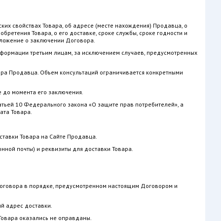
их свойствах Товара, об адресе (месте нахождения) Продавца, о
бретения Товара, о его доставке, сроке службы, сроке годности и
едложение о заключении Договора.
информации третьим лицам, за исключением случаев, предусмотренных
ора Продавца. Объем консультаций ограничивается конкретными
е до момента его заключения.
атьей 10 Федерального закона «О защите прав потребителей», а
ата Товара.
ставки Товара на Сайте Продавца.
нной почты) и реквизиты для доставки Товара.
Договора в порядке, предусмотренном настоящим Договором и
ый адрес доставки.
 Товара оказались не оправданы.