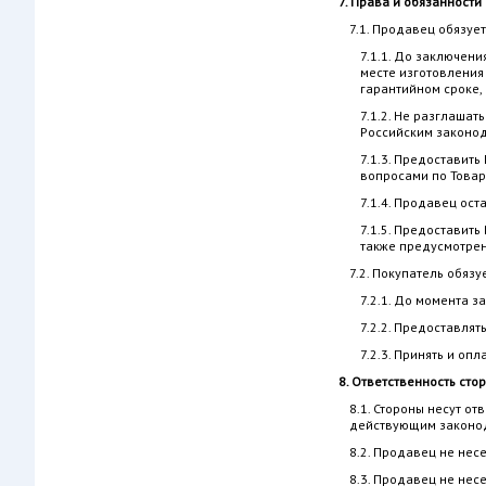
7. Права и обязанности
7.1. Продавец обязует
7.1.1. До заключен
месте изготовления 
гарантийном сроке, 
7.1.2. Не разглаша
Российским законод
7.1.3. Предоставит
вопросами по Товар
7.1.4. Продавец ос
7.1.5. Предоставит
также предусмотрен
7.2. Покупатель обязу
7.2.1. До момента 
7.2.2. Предоставля
7.2.3. Принять и оп
8. Ответственность сто
8.1. Стороны несут 
действующим законо
8.2. Продавец не нес
8.3. Продавец не нес