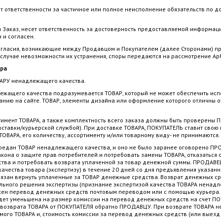
ет ответственности за частичное или полное неисполнение обязательств по 
ая Заказ, несет ответственность за достоверность предоставляемой информаци
 и согласен.
ногласия, возникающие между Продавцом и Покупателем (далее Сторонами) п
 случае невозможности их устранения, споры передаются на рассмотрение Ар
ара
ВАРУ ненадлежащего качества.
жащего качества подразумевается ТОВАР, который не может обеспечить исп
анию на сайте. ТОВАР, элементы дизайна или оформление которого отличны 
имент ТОВАРА, а также комплектность всего заказа должны быть проверены 
ставки/курьерской службой). При доставке ТОВАРА, ПОКУПАТЕЛЬ ставит свою 
ОВАРА, его количеству, ассортименту и/или товарному виду- не принимаются.
едан ТОВАР ненадлежащего качества, и оно не было заранее оговорено П
акона о защите прав потребителей и потребовать замены ТОВАРА, отказаться
тва и потребовать возврата уплаченной за товар денежной суммы. ПРОДАВЕ
качества товара (экспертизу) в течение 20 дней со дня предъявления указа
язан вернуть уплаченные за ТОВАР денежные средства. Возврат денежных ср
льного решения экспертизы (признание экспертизой качества ТОВАРА ненад
ен перевод денежных средств почтовым переводом или с помощью курьера.
дет уменьшена на размер комиссии на перевод денежных средств на счет ПО
ть возврата ТОВАРА от ПОКУПАТЕЛЯ обратно ПРОДАВЦУ. При возврате ТОВАР
ого ТОВАРА и, стоимость комиссии за перевод денежных средств (или выезд 