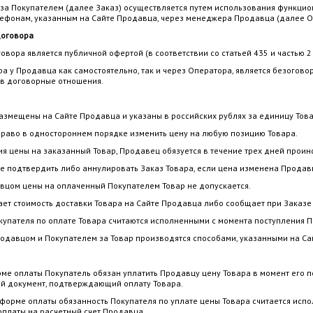
за Покупателем (далее Заказ) осуществляется путем использования функцион
лефонам, указанным на Сайте Продавца, через менеджера Продавца (далее О
договора
говора является публичной офертой (в соответствии со статьей 435 и частью 2
ара у Продавца как самостоятельно, так и через Оператора, является безого
 в договорные отношения.
азмещены на Сайте Продавца и указаны в российских рублях за единицу Това
право в одностороннем порядке изменить цену на любую позицию Товара.
ния цены на заказанный Товар, Продавец обязуется в течение трех дней про
ве подтвердить либо аннулировать Заказ Товара, если цена изменена Продав
вцом цены на оплаченный Покупателем Товар не допускается.
ает стоимость доставки Товара на Сайте Продавца либо сообщает при Заказе
окупателя по оплате Товара считаются исполненными с момента поступления 
родавцом и Покупателем за Товар производятся способами, указанными на Са
рме оплаты Покупатель обязан уплатить Продавцу цену Товара в момент его 
ой документ, подтверждающий оплату Товара.
 форме оплаты обязанность Покупателя по уплате цены Товара считается ис
оплаты на расчетный счет Продавца.