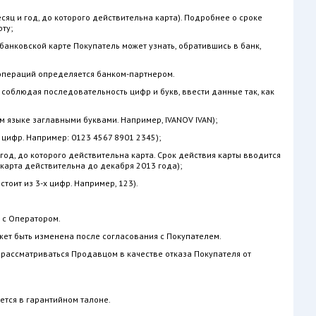
яц и год, до которого действительна карта). Подробнее о сроке
ту;
анковской карте Покупатель может узнать, обратившись в банк,
пераций определяется банком-партнером.
 соблюдая последовательность цифр и букв, ввести данные так, как
 языке заглавными буквами. Например, IVANOV IVAN);
цифр. Например: 0123 4567 8901 2345);
год, до которого действительна карта. Срок действия карты вводится
о карта действительна до декабря 2013 года);
тоит из 3-х цифр. Например, 123).
 с Оператором.
жет быть изменена после согласования с Покупателем.
 рассматриваться Продавцом в качестве отказа Покупателя от
ется в гарантийном талоне.