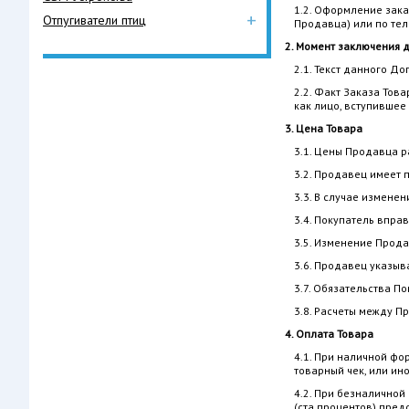
1.2. Оформление зака
+
Отпугиватели птиц
Продавца) или по те
2. Момент заключения 
2.1. Текст данного До
2.2. Факт Заказа Тов
как лицо, вступившее
3. Цена Товара
3.1. Цены Продавца р
3.2. Продавец имеет 
3.3. В случае измене
3.4. Покупатель впра
3.5. Изменение Прода
3.6. Продавец указыв
3.7. Обязательства П
3.8. Расчеты между П
4. Оплата Товара
4.1. При наличной фо
товарный чек, или ин
4.2. При безналичной
(ста процентов) пред