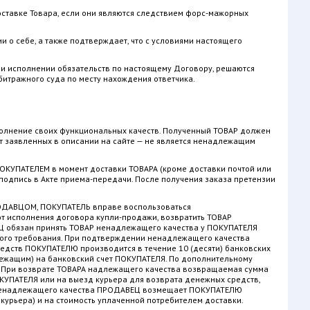
доставке Товара, если они являются следствием форс-мажорных
и о себе, а также подтверждает, что с условиями настоящего
ри исполнении обязательств по настоящему Договору, решаются
битражного суда по месту нахождения ответчика.
олнение своих функциональных качеств. Полученный ТОВАР должен
от заявленных в описании на сайте — не является ненадлежащим
ПОКУПАТЕЛЕМ в момент доставки ТОВАРА (кроме доставки почтой или
подпись в Акте приема-передачи. После получения заказа претензии
РОДАВЦОМ, ПОКУПАТЕЛЬ вправе воспользоваться
 от исполнения договора купли-продажи, возвратить ТОВАР
Ц обязан принять ТОВАР ненадлежащего качества у ПОКУПАТЕЛЯ
нного требования. При подтверждении ненадлежащего качества
едств ПОКУПАТЕЛЮ производится в течение 10 (десяти) банковских
лежащим) на банковский счет ПОКУПАТЕЛЯ. По дополнительному
 При возврате ТОВАРА надлежащего качества возвращаемая сумма
КУПАТЕЛЯ или на выезд курьера для возврата денежных средств,
А ненадлежащего качества ПРОДАВЕЦ возмещает ПОКУПАТЕЛЮ
курьера) и на стоимость уплаченной потребителем доставки.