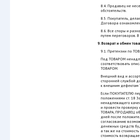
8.4. Продавец не нес
обстоятельств.
8.5. Покупатель, дел
Договора ознакомлен
8.6. Все споры и раз
путем переговоров. В
9. Возврат и обмен тов
9.1. Претензии по ТО
Под ТОВАРОМ ненадле
соответствовать опис
ТОВАРОМ.
Внешний вид и ассорт
сторонней службой до
к внешним дефектам Т
Если ПОКУПАТЕЛЮ пер
положениями ст. 18 З
ненадлежащего качес
и провести проверку 
ТОВАРА, ПРОДАВЕЦ об
дней после положите
согласованию возмож
денежных средств бу
а так же на стоимос
стоимость возвращаем