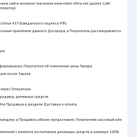
ала сайта интернет-магазина www.video-sfera.net (далее Сайт
ператор).
 статьи 437 Гражданского кодекса РФ).
ворочным принятием данного Договора, и Покупатель рассматривается
ра.
информировать Покупателя об изменении цены Товара.
цом после Заказа.
 через Оператора.
Продавцу денежных средств.
йте Продавца в разделе Доставка и оплата.
передачи, а Продавец обязан предоставить Покупателю кассовый или
полненной с момента поступления денежных средств в размере 100%