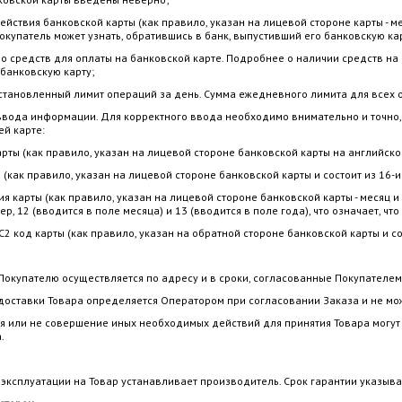
ствия банковской карты (как правило, указан на лицевой стороне карты - мес
окупатель может узнать, обратившись в банк, выпустивший его банковскую кар
редств для оплаты на банковской карте. Подробнее о наличии средств на б
банковскую карту;
новленный лимит операций за день. Сумма ежедневного лимита для всех о
ь ввода информации. Для корректного ввода необходимо внимательно и точно,
ей карте:
 (как правило, указан на лицевой стороне банковской карты на английском
ак правило, указан на лицевой стороне банковской карты и состоит из 16-и 
карты (как правило, указан на лицевой стороне банковской карты - месяц и 
, 12 (вводится в поле месяца) и 13 (вводится в поле года), что означает, чт
код карты (как правило, указан на обратной стороне банковской карты и сос
 Покупателю осуществляется по адресу и в сроки, согласованные Покупателем
ь доставки Товара определяется Оператором при согласовании Заказа и не мо
ля или не совершение иных необходимых действий для принятия Товара могут
.
к эксплуатации на Товар устанавливает производитель. Срок гарантии указыва