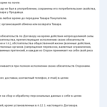
орме по почте.
ар не был в употреблении, сохранены его потребительские свойства,
вара у Продавца.
бо в любое время до передачи Товара Покупателю.
с организацией обмена или возврата Товара.
 обязательств по Договору на время действия непреодолимой силы.
ятельства, препятствующие исполнению своих обязательств
я и т.п.), обстоятельства общественной жизни (военные действия,
рственных органов (запрещение перевозок, валютные ограничения,
аимных претензий, и каждая из Сторон принимает на себя свой риск
анчивается при полном исполнении своих обязательств Сторонами.
 доставки, контактный телефон, e-mail) в целях:
е на сбор и обработку персональных данных о себе в целях
й, кроме установленных в п.12.1. настоящего Договора.