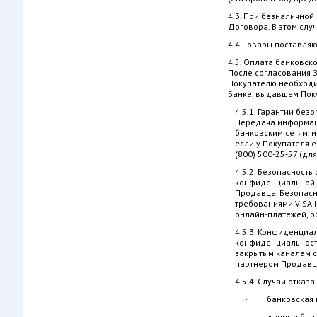
4.3. При безналичной
Договора. В этом слу
4.4. Товары поставля
4.5. Оплата банковск
После согласования 
Покупателю необходи
Банке, выдавшем Пок
4.5.1. Гарантии бе
Передача информац
банковским сетям, 
если у Покупателя е
(800) 500-25-57 (дл
4.5.2. Безопасност
конфиденциальной и
Продавца. Безопасн
требованиями VISA 
онлайн-платежей, о
4.5.3. Конфиденциа
конфиденциальности
закрытым каналам с
партнером Продавца
4.5.4. Случаи отказ
· банковская ка
· данные банко