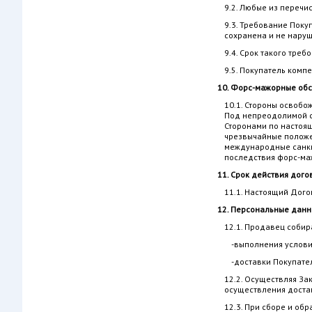
9.2. Любые из переч
9.3. Требование Поку
сохранена и не наруш
9.4. Срок такого тре
9.5. Покупатель комп
10. Форс-мажорные обс
10.1. Стороны освоб
Под непреодолимой с
Сторонами по настоящ
чрезвычайные положен
международные санкци
последствия форс-ма
11. Срок действия дого
11.1. Настоящий Дого
12. Персональные дан
12.1. Продавец собир
-выполнения услови
-доставки Покупате
12.2. Осуществляя За
осуществления доста
12.3. При сборе и об