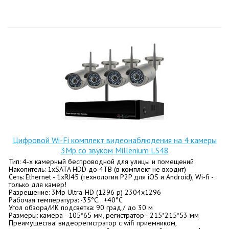
Цифровой Wi-Fi комплект видеонаблюдения на 4 камеры
3Mp со звуком Millenium LS48
Тип: 4-х камерный беспроводной для улицы и помещений
Накопитель: 1хSATA HDD до 4ТВ (в комплект не входит)
Сеть: Ethernet - 1хRJ45 (технология P2P для iOS и Android), Wi-fi -
только для камер!
Разрешение: 3Mp Ultra-HD (1296 p) 2304х1296
Рабочая температура: -35°C…+40°C
Угол обзора/ИК подсветка: 90 град./ до 30 м
Размеры: камера - 105*65 мм, регистратор - 215*215*53 мм
Преимущества: видеорегистратор с wifi приемником,