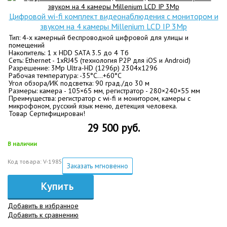
Цифровой wi-fi комплект видеонаблюдения с монитором и
звуком на 4 камеры Millenium LCD IP 3Mp
Тип: 4-х камерный беспроводной цифровой для улицы и
помещений
Накопитель: 1 x HDD SATA 3.5 до 4 Тб
Сеть: Ethernet - 1хRJ45 (технология P2P для iOS и Android)
Разрешение: 3Mp Ultra-HD (1296p) 2304х1296
Рабочая температура: -35°C…+60°C
Угол обзора/ИК подсветка: 90 град./до 30 м
Размеры: камера - 105×65 мм, регистратор - 280×240×55 мм
Преимущества: регистратор с wi-fi и монитором, камеры с
микрофоном, русский язык меню, детекция человека.
Товар Сертифицирован!
29 500 руб.
В наличии
Код товара: V-1985
Заказать мгновенно
Купить
Добавить в избранное
Добавить к сравнению