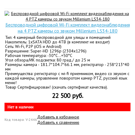
Беспроводной цифровой Wi-Fi комплект видеонаблюдения
на 4 PTZ камеры со звуком Millenium LS34-180
Тип: 4 камерный беспроводной для улицы и помещений
Накопитель: 1хSATA HDD до 4ТВ (в комплект не входит)
Сеть: Wi-Fi, P2P (iOS и Android)
Разрешение: Super-HD 1296p (2304x1296)
Рабочая температура: -30°C…+50°C
Угол обзора/ИК подсветка: 80 град./ до 25 м
Размеры: камера - 181.7*104.7*66.1 мм, регистратор - 258*213*40
мм
Преимущества: регистратор с wi-fi приемником, видео со звуком с
каждой камеры, управление поворотом камер PTZ, русский язык
меню!
Товар Сертифицирован! (скачать сертификат качества).
22 500 руб.
Нет в наличии
Добавить в избранное
Код товара: V-2446
Добавить к сравнению