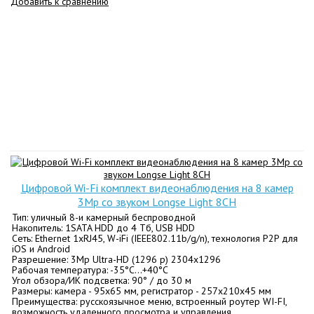
Добавить к сравнению
Цифровой Wi-Fi комплект видеонаблюдения на 8 камер
3Mp со звуком Longse Light 8CH
Тип: уличный 8-и камерный беспроводной
Накопитель: 1SATA HDD до 4 Tб, USB HDD
Сеть: Ethernet 1хRJ45, W-iFi (IEEE802.11b/g/n), технология P2P для
iOS и Android
Разрешение: 3Mp Ultra-HD (1296 p) 2304х1296
Рабочая температура: -35°C…+40°C
Угол обзора/ИК подсветка: 90° / до 30 м
Размеры: камера - 95х65 мм, регистратор - 257х210х45 мм
Преимущества: русскоязычное меню, встроенный роутер WI-FI,
возможность удаленного просмотра и управления.