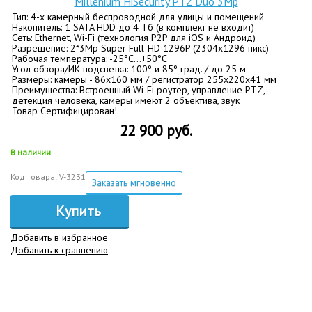
Millenium HiSecurity PTZ Duo 3Mp
Тип: 4-х камерный беспроводной для улицы и помещений
Накопитель: 1 SATA HDD до 4 Тб (в комплект не входит)
Сеть: Ethernet, Wi-Fi (технология P2P для iOS и Андроид)
Разрешение: 2*3Mp Super Full-HD 1296P (2304x1296 пикс)
Рабочая температура: -25°C…+50°C
Угол обзора/ИК подсветка: 100º и 85º град. / до 25 м
Размеры: камеры - 86x160 мм / регистратор 255х220х41 мм
Преимущества: Встроенный Wi-Fi роутер, управление PTZ,
детекция человека, камеры имеют 2 объектива, звук
Товар Сертифицирован!
22 900 руб.
В наличии
Код товара: V-3231
Заказать мгновенно
Купить
Добавить в избранное
Добавить к сравнению