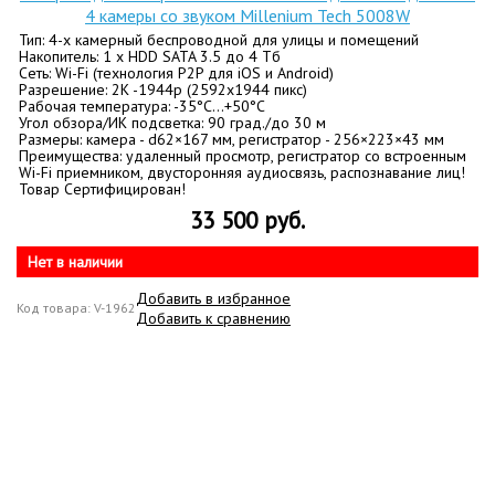
4 камеры со звуком Millenium Tech 5008W
Тип: 4-х камерный беспроводной для улицы и помещений
Накопитель: 1 x HDD SATA 3.5 до 4 Тб
Сеть: Wi-Fi (технология P2P для iOS и Android)
Разрешение: 2K -1944p (2592x1944 пикс)
Рабочая температура: -35°C…+50°C
Угол обзора/ИК подсветка: 90 град./до 30 м
Размеры: камера - d62×167 мм, регистратор - 256×223×43 мм
Преимущества: удаленный просмотр, регистратор со встроенным
Wi-Fi приемником, двусторонняя аудиосвязь, распознавание лиц!
Товар Сертифицирован!
33 500 руб.
Нет в наличии
Добавить в избранное
Код товара: V-1962
Добавить к сравнению