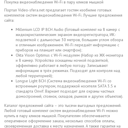
Покупка видеонаблюдения Wi-Fi в пару кликов мышкой
Портал Video-sfera.net предлагает гостям изобилие готовых
комплектов систем видеонаблюдения Wi-Fi. Лучшие предложения
сайта:
Millenium LCD IP 8CH Audio (Готовый комплект на 8 камер с
жидкокристаллическим экраном видеорегистратора, ИК-
подсветкой с дальностью 30 метров, большим углом обзора
и отличным изображением. Wi-Fi передаёт информацию с
приборов на планшет или смартфон);
Okta Vision Optimus с Wi-Fi модулем (Набор из ЖК-монитора
и 8 камер. Устройства оснащены ночной подсветкой,
эффективно работают в любую погоду. Записывают
информацию в трёх режимах. Подходят для контроля над
любой территорией);
Longse Light 8CH (Система видеонаблюдения Wi-Fi со
встроенным роутером, поддержкой носителя SATA 3.5 и
стандарта Onvif. Вариант подходит для охраны частных
домостроений, стоянок, складов, рынков и других объектов).
Каталог предложений сайта – это тысячи выгодных предложений.
Любой готовый комплект систем видеонаблюдения Wi-Fi можно
купить в пару кликов мышкой. Покупателям обеспечивается
оперативное оформление заказа, несколько способов оплаты,
своевременная доставка к месту назначения. А также гарантия на