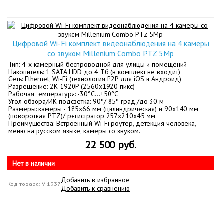
Цифровой Wi-Fi комплект видеонаблюдения на 4 камеры
со звуком Millenium Combo PTZ 5Mp
Тип: 4-х камерный беспроводной для улицы и помещений
Накопитель: 1 SATA HDD до 4 Тб (в комплект не входит)
Сеть: Ethernet, Wi-Fi (технология P2P для iOS и Андроид)
Разрешение: 2K 1920P (2560x1920 пикс)
Рабочая температура: -30°C…+50°C
Угол обзора/ИК подсветка: 90º/ 85º град./до 30 м
Размеры: камеры - 185x66 мм (цилиндрическая) и 90x140 мм
(поворотная PTZ)/ регистратор 257х210х45 мм
Преимущества: Встроенный Wi-Fi роутер, детекция человека,
меню на русском языке, камеры со звуком.
22 500 руб.
Нет в наличии
Добавить в избранное
Код товара: V-1937
Добавить к сравнению