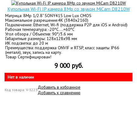
Купольная Wi-Fi IP камера 8Mp со звуком MiCam D8210W
Матрица: 8Mp 1/2.8" SONY415 Low Lux CMOS
Максимальное разрешение:4К (3840х2160)
Подключение: Ethernet, Wi-fi (поддержка P2P для iOS и Android)
Рабочая температура: -20ºC....+60ºC
Угол обзора / Объектив: 90°/3.6 мм
Габаритные размеры: 128х128x98 мм
ИК подсветка: до 20 м
Преимущества: поддержка ONVIF и RTSP, класс защиты IP66
(металл), звук, запись на карту.
Товар Сертифицирован!
9 000 руб.
Нет в наличии
Добавить в избранное
Код товара: V-3223
Добавить к сравнению