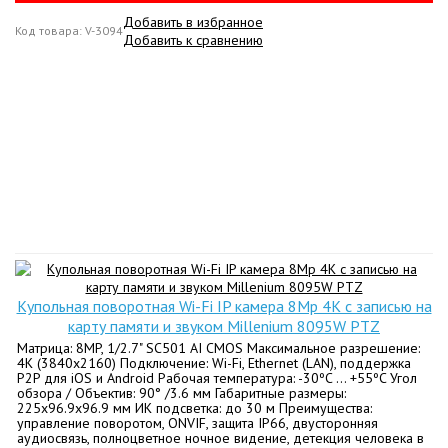
Добавить в избранное
Код товара: V-3094
Добавить к сравнению
Купольная поворотная Wi-Fi IP камера 8Mp 4K c записью на
карту памяти и звуком Millenium 8095W PTZ
Матрица: 8MP, 1/2.7" SC501 AI CMOS Максимальное разрешение:
4K (3840х2160) Подключение: Wi-Fi, Ethernet (LAN), поддержка
P2P для iOS и Android Рабочая температура: -30ºC ... +55ºC Угол
обзора / Объектив: 90° /3.6 мм Габаритные размеры:
225х96.9x96.9 мм ИК подсветка: до 30 м Преимущества:
управление поворотом, ONVIF, защита IP66, двусторонняя
аудиосвязь, полноцветное ночное видение, детекция человека в