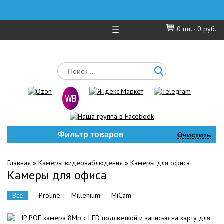
☰
0
шт. -
0 руб.
Фильтр товаров
Очистить
Главная
»
Камеры видеонаблюдения
»
Камеры для офиса
Камеры для офиса
Все
Proline
Millenium
MiCam