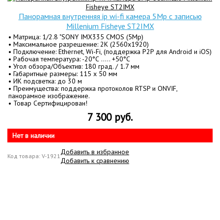
Панорамная внутренняя ip wi-fi камера 5Mp с записью
Millenium Fisheye ST2IMX
• Матрица: 1/2.8 "SONY IMX335 CMOS (5Mp)
• Максимальное разрешение: 2K (2560x1920)
• Подключение: Ethernet, Wi-Fi, (поддержка P2P для Android и iOS)
• Рабочая температура: -20°С ….. +50°С
• Угол обзора/Объектив: 180 град. / 1.7 мм
• Габаритные размеры: 115 х 50 мм
• ИК подсветка: до 30 м
• Преимущества: поддержка протоколов RTSP и ONVIF,
панорамное изображение.
• Товар Сертифицирован!
7 300 руб.
Нет в наличии
Добавить в избранное
Код товара: V-1921
Добавить к сравнению