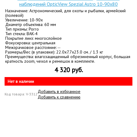
наблюдений OpticView Spezial Astro 10-90x80
Назначение: Астрономический, для охоты и рыбалки, армейский
(полевой)
Увеличение: 10-90х
Диаметр объектива: 60 мм
Тип призмы: Porro
Тип стекла: BАK-4
Покрытие линз: многослойное
Фокусировка: центральная
Межзрачковое расстояние: --
Размеры/Вес (в упаковке): 22.0x7.7x23.0 см. / 1.3 кг
Преимущества: влагозащищенный обрезиненный корпус, большая
кратность zoom, чехол и ремешок в комплекте.
4 320 руб.
Нет в наличии
Добавить в избранное
Код товара: V-3312
Добавить к сравнению