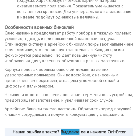
градусах. Характеризует четкость картинки на краях
охватываемого поля зрения. Показатель уменьшается с
повышением кратности. Для универсального использования
в идеале подойдут одинаковые величины.
Особенности военных биноклей
Само название предполагает работу прибора в тяжелых полевых
условиях, в дождь и при повышенной влажности воздуха.
Оптическую систему в армейских биноклях покрывают напылением
слоя алюминия, что препятствует запотеванию. Каждая призма
фокусируется раздельно, что дает повышенную чистоту
изображения для удаленных объектов на разных расстояниях.
Корпуса полевых военных биноклей делают из легких
ударопрочных полимеров. Они водостойкие, с нанесенным
прорезиненным покрытием, оснащены угломерной сеткой и
цифровым дальномером.
Наличие азотного заполнения повышает герметичность устройства,
предотвращает запотевание, и увеличивает срок службы.
Армейские бинокли тяжело настроить. Обратитесь перед покупкой
к нашим сотрудникам, и получите консультацию у специалиста.
Нашли ошибку в тексте?
Выделите
ее и нажмите Ctrl+Enter