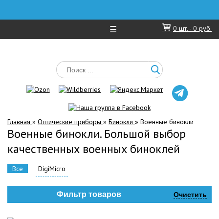
☰
0
шт. -
0 руб.
Главная
»
Оптические приборы
»
Бинокли
»
Военные бинокли
Военные бинокли. Большой выбор
качественных военных биноклей
Все
DigiMicro
Фильтр товаров
Очистить