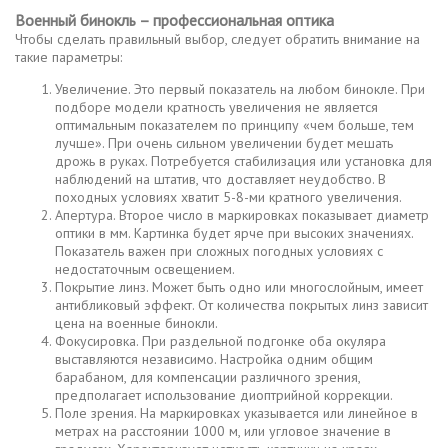
Военный бинокль – профессиональная оптика
Чтобы сделать правильный выбор, следует обратить внимание на
такие параметры:
Увеличение. Это первый показатель на любом бинокле. При
подборе модели кратность увеличения не является
оптимальным показателем по принципу «чем больше, тем
лучше». При очень сильном увеличении будет мешать
дрожь в руках. Потребуется стабилизация или установка для
наблюдений на штатив, что доставляет неудобство. В
походных условиях хватит 5-8-ми кратного увеличения.
Апертура. Второе число в маркировках показывает диаметр
оптики в мм. Картинка будет ярче при высоких значениях.
Показатель важен при сложных погодных условиях с
недостаточным освещением.
Покрытие линз. Может быть одно или многослойным, имеет
антибликовый эффект. От количества покрытых линз зависит
цена на военные бинокли.
Фокусировка. При раздельной подгонке оба окуляра
выставляются независимо. Настройка одним общим
барабаном, для компенсации различного зрения,
предполагает использование диоптрийной коррекции.
Поле зрения. На маркировках указывается или линейное в
метрах на расстоянии 1000 м, или угловое значение в