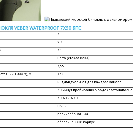
ОКЛЯ VEBER WATERPROOF 7X50 БПС
7
50
м
7.1
Porro (стекло BaK4)
7,55
стоянии 1000 м), м
132
индивидуальная для каждого канала
30 минут пребывания в воде (азотонаполне
200х150х70
0.985
поликарбонатный
обрезиненный корпус