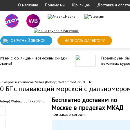
О магазине
Почему мы
Юр. лицам
Доставка и оплата
ОБРАТНЫЙ ЗВОНОК
НАПИСАТЬ ДИРЕКТОРУ
таем с юр. лицами, возможны скидки
Гарантируем бы
бъема!
вежливых курь
омером и компасом Veber (Вебер) Waterproof 7x50 БПс
x50 БПс плавающий морской с дальномеро
Бесплатно доставим по
Москве в пределах МКАД
при заказе сегодня