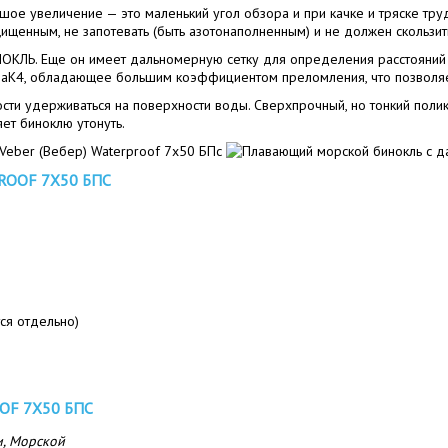
ое увеличение — это маленький угол обзора и при качке и тряске тру
щенным, не запотевать (быть азотонаполненным) и не должен скользить
Ь. Еще он имеет дальномерную сетку для определения расстояний и 
BaK4, обладающее большим коэффициентом преломления, что позволяе
ности удерживаться на поверхности воды. Сверхпрочный, но тонкий пол
ет биноклю утонуть.
OOF 7X50 БПС
ся отдельно)
OF 7X50 БПС
и, Морской