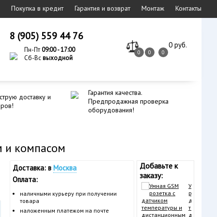
Покупка в кредит
Гарантия и возврат
Монтаж
Контакты
8 (905) 559 44 76
0 руб.
Пн-Пт
09:00 - 17:00
0
0
0
Сб-Вс
выходной
Гарантия качества.
струю доставку и
Предпродажная проверка
еров!
оборудования!
м и компасом
Добавьте к
Доставка: в
Москва
заказу:
Оплата:
Умная GS
розетка с
наличными курьеру при получении
датчиком
товара
температу
наложенным платежом на почте
дистанци