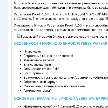
Морской бинокль не должен иметь большое увеличение. Больш
быть светосильным для наблюдения в сумерках, быть водозащи
Veber WaterProof 7x50 БПс — это НАСТОЯЩИЙ МОРСКОЙ БИНОКЛ
«таблетки»). В
используется стекло марки 
конструкции бинокля
Уникальность бинокля Veber WaterProof 7x50 — в его способ
на солидный вес оптических стеклянных элементов, не позволя
ОСОБЕННОСТИ МОРСКОГО БИНОКЛЯ VEBER WATERPR
Плавающий
Встроенный компас с подсветкой
Дальномерная сетка
Влагозащищенный
Оптическое стекло Bak4
Porro призмы
Возможность установки на штатив (адаптер приобретает
Обрезиненный корпус
Многослойное оптическое просветление
Азотонаполненный
ОСНОВНЫЕ ПАРАМЕТРЫ БИНОКЛЯ VEBER WATERPRO
Назначение:
Армейский (полевой), Для охоты и рыбалк