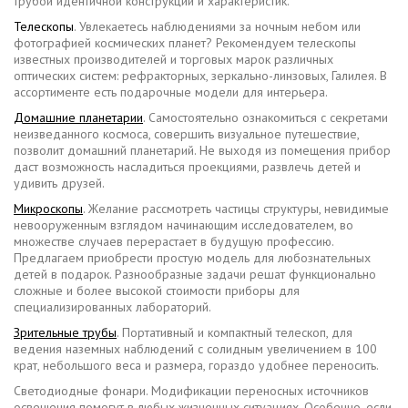
трубой идентичной конструкции и характеристик.
Телескопы
. Увлекаетесь наблюдениями за ночным небом или
фотографией космических планет? Рекомендуем телескопы
известных производителей и торговых марок различных
оптических систем: рефракторных, зеркально-линзовых, Галилея. В
ассортименте есть подарочные модели для интерьера.
Домашние планетарии
. Самостоятельно ознакомиться с секретами
неизведанного космоса, совершить визуальное путешествие,
позволит домашний планетарий. Не выходя из помещения прибор
даст возможность насладиться проекциями, развлечь детей и
удивить друзей.
Микроскопы
. Желание рассмотреть частицы структуры, невидимые
невооруженным взглядом начинающим исследователем, во
множестве случаев перерастает в будущую профессию.
Предлагаем приобрести простую модель для любознательных
детей в подарок. Разнообразные задачи решат функционально
сложные и более высокой стоимости приборы для
специализированных лабораторий.
Зрительные трубы
. Портативный и компактный телескоп, для
ведения наземных наблюдений с солидным увеличением в 100
крат, небольшого веса и размера, гораздо удобнее переносить.
Светодиодные фонари. Модификации переносных источников
освещения помогут в любых жизненных ситуациях. Особенно, если