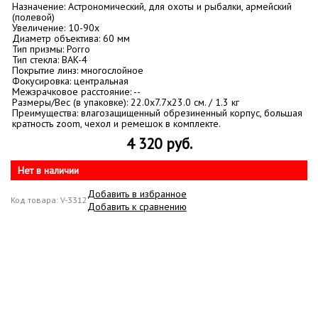
Назначение: Астрономический, для охоты и рыбалки, армейский
(полевой)
Увеличение: 10-90х
Диаметр объектива: 60 мм
Тип призмы: Porro
Тип стекла: BАK-4
Покрытие линз: многослойное
Фокусировка: центральная
Межзрачковое расстояние: --
Размеры/Вес (в упаковке): 22.0x7.7x23.0 см. / 1.3 кг
Преимущества: влагозащищенный обрезиненный корпус, большая
кратность zoom, чехол и ремешок в комплекте.
4 320 руб.
Нет в наличии
Добавить в избранное
Код товара: V-3312
Добавить к сравнению