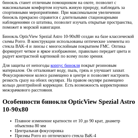
бинокль станет отличным помощником на охоте, позволит с
максимальным комфортом изучать живую природу, наблюдать за
спортивными мероприятиями. При максимальном увеличении
бинокль прекрасно справится с длительными стационарными
наблюдениями со штатива, позволит изучать открытые пространства,
поможет в морской навигации.
Бинокль OpticView Spezial Astro 10-90x80 создан на базе классической
схемы Porro. В конструкции использованы оптические элементы из
стекла BAK-4 и линзы с многослойным покрытием FMC. Оптика
формирует четкое и яркое изображение, правильно передает цвета и
радует контрастной картинкой по всему полю зрения.
Для защиты от непогоды
корпус бинокля
покрыт резиновым
материалом. Он отталкивает воду, пыль, грязь и улучшает захват.
Фокусировочное колесо размещено в центре и позволяет настроить
резкость сразу на обоих окулярах. На правом окуляре размещено
кольцо диоптрийной коррекции. Есть возможность корректировки
межзрачкового расстояния.
Особенности бинокля OpticView Spezial Astro
10-90x80
Плавное изменение кратности от 10 до 90 крат, диаметр
объектива 80 мм
Центральная фокусировка
Призмы Porro из оптического стекла BaK-4