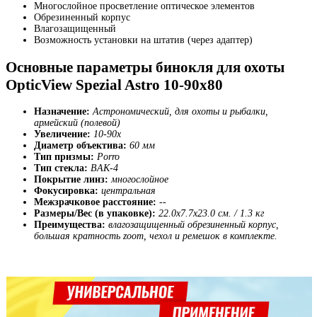
Многослойное просветление оптическое элементов
Обрезиненный корпус
Влагозащищенный
Возможность установки на штатив (через адаптер)
Основные параметры бинокля для охоты
OpticView Spezial Astro 10-90x80
Назначение:
Астрономический, для охоты и рыбалки,
армейский (полевой)
Увеличение:
10-90х
Диаметр объектива:
60 мм
Тип призмы:
Porro
Тип стекла:
BАK-4
Покрытие линз:
многослойное
Фокусировка:
центральная
Межзрачковое расстояние:
--
Размеры/Вес (в упаковке):
22.0x7.7x23.0 см. / 1.3 кг
Преимущества:
влагозащищенный обрезиненный корпус,
большая кратность zoom, чехол и ремешок в комплекте.