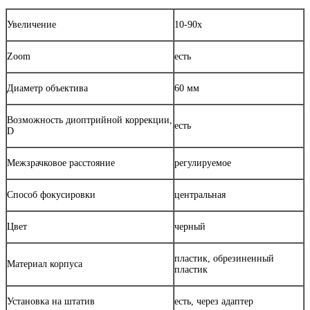
Увеличение
10-90х
Zoom
есть
Диаметр объектива
60 мм
Возможность диоптрийной коррекции,
есть
D
Межзрачковое расстояние
регулируемое
Способ фокусировки
центральная
Цвет
черный
пластик, обрезиненный
Материал корпуса
пластик
Установка на штатив
есть, через адаптер