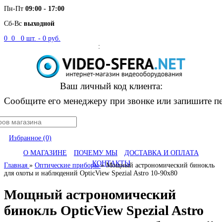
Пн-Пт
09:00 - 17:00
Сб-Вс
выходной
0
0
0
шт. -
0 руб.
:
Москва
Ваш личный код клиента:
Сообщите его менеджеру при звонке или запишите пе
Избранное (0)
О МАГАЗИНЕ
ПОЧЕМУ МЫ
ДОСТАВКА И ОПЛАТА
КОНТАКТЫ
Главная
»
Оптические приборы
»
Мощный астрономический бинокль
для охоты и наблюдений OpticView Spezial Astro 10-90x80
Мощный астрономический
бинокль OpticView Spezial Astro