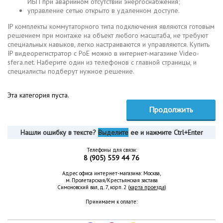
ИБП при аварийном отсутствии энергоснабжения;
управление сетью открыто в удаленном доступе.
IP комплекты коммутаторного типа подключения являются готовым
решением при монтаже на объект любого масштаба, не требуют
специальных навыков, легко настраиваются и управляются. Купить
IP видеорегистратор с PoE можно в интернет-магазине Video-
sfera.net. Наберите один из телефонов с главной страницы, и
специалисты подберут нужное решение.
Эта категория пуста.
Продолжить
Нашли ошибку в тексте?
Выделите
ее и нажмите Ctrl+Enter
Телефоны для связи:
8 (905) 559 44 76
Адрес офиса интернет-магазина: Москва,
м. Пролетарская/Крестьянская застава
Симоновский вал, д. 7, корп. 2 (
карта проезда
)
Принимаем к оплате: