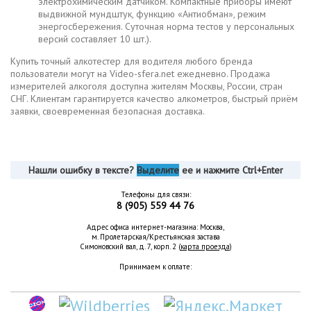
электрохимическим датчиком. Компактные приборы имеют
выдвижной мундштук, функцию «Антиобман», режим
энергосбережения. Суточная норма тестов у персональных
версий составляет 10 шт.).
Купить точный алкотестер для водителя любого бренда
пользователи могут на Video-sfera.net ежедневно. Продажа
измерителей алкоголя доступна жителям Москвы, России, стран
СНГ. Клиентам гарантируется качество алкометров, быстрый приём
заявки, своевременная безопасная доставка.
Нашли ошибку в тексте?
Выделите
ее и нажмите Ctrl+Enter
Телефоны для связи:
8 (905) 559 44 76
Адрес офиса интернет-магазина: Москва,
м. Пролетарская/Крестьянская застава
Симоновский вал, д. 7, корп. 2 (
карта проезда
)
Принимаем к оплате: