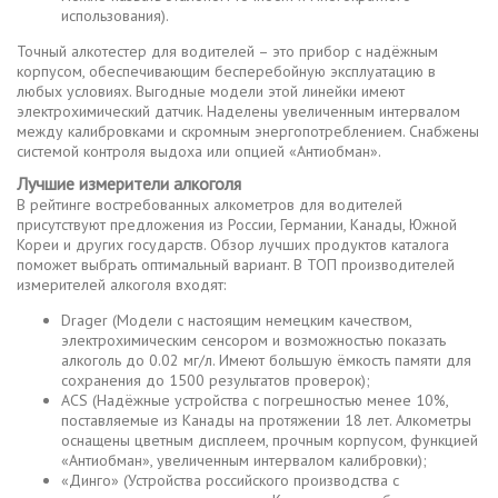
использования).
Точный алкотестер для водителей – это прибор с надёжным
корпусом, обеспечивающим бесперебойную эксплуатацию в
любых условиях. Выгодные модели этой линейки имеют
электрохимический датчик. Наделены увеличенным интервалом
между калибровками и скромным энергопотреблением. Снабжены
системой контроля выдоха или опцией «Антиобман».
Лучшие измерители алкоголя
В рейтинге востребованных алкометров для водителей
присутствуют предложения из России, Германии, Канады, Южной
Кореи и других государств. Обзор лучших продуктов каталога
поможет выбрать оптимальный вариант. В ТОП производителей
измерителей алкоголя входят:
Drager (Модели с настоящим немецким качеством,
электрохимическим сенсором и возможностью показать
алкоголь до 0.02 мг/л. Имеют большую ёмкость памяти для
сохранения до 1500 результатов проверок);
ACS (Надёжные устройства с погрешностью менее 10%,
поставляемые из Канады на протяжении 18 лет. Алкометры
оснащены цветным дисплеем, прочным корпусом, функцией
«Антиобман», увеличенным интервалом калибровки);
«Динго» (Устройства российского производства с