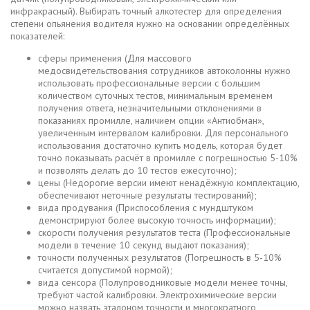
инфракрасный). Выбирать точный алкотестер для определения
степени опьянения водителя нужно на основании определённых
показателей:
сферы применения (Для массового
медосвидетельствования сотрудников автоколонны нужно
использовать профессиональные версии с большим
количеством суточных тестов, минимальным временем
получения ответа, незначительными отклонениями в
показаниях промилле, наличием опции «Антиобман»,
увеличенным интервалом калибровки. Для персонального
использования достаточно купить модель, которая будет
точно показывать расчёт в промилле с погрешностью 5-10%
и позволять делать до 10 тестов ежесуточно);
цены (Недорогие версии имеют ненадёжную комплектацию,
обеспечивают неточные результаты тестирований);
вида продувания (Приспособления с мундштуком
демонстрируют более высокую точность информации);
скорости получения результатов теста (Профессиональные
модели в течение 10 секунд выдают показания);
точности полученных результатов (Погрешность в 5-10%
считается допустимой нормой);
вида сенсора (Полупроводниковые модели менее точны,
требуют частой калибровки. Электрохимические версии
можно назвать эталоном точности и многократного