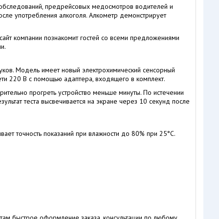
 обследований, предрейсовых медосмотров водителей и
после употребления алкоголя. Алкометр демонстрирует
 сайт компании познакомит гостей со всеми предложениями
и.
уков. Модель имеет новый электрохимический сенсорный
ти 220 В с помощью адаптера, входящего в комплект.
арительно прогреть устройство меньше минуты. По истечении
ультат теста высвечивается на экране через 10 секунд после
ет точность показаний при влажности до 80% при 25°С.
нтам быстрое оформление заказа, консультации по любому