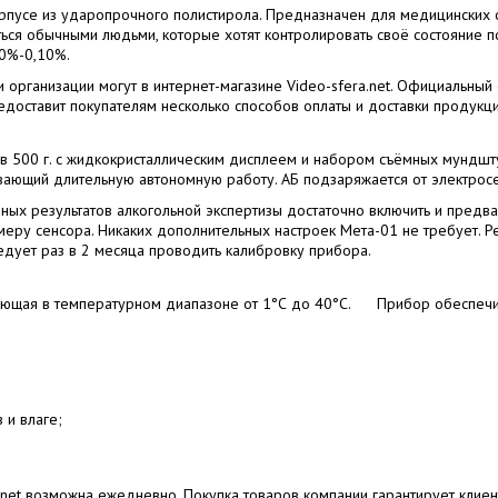
рпусе из ударопрочного полистирола. Предназначен для медицинских
аться обычными людьми, которые хотят контролировать своё состояние 
00%-0,10%.
 организации могут в интернет-магазине Video-sfera.net. Официальный
едоставит покупателям несколько способов оплаты и доставки продукци
в 500 г. с жидкокристаллическим дисплеем и набором съёмных мундшт
вающий длительную автономную работу. АБ подзаряжается от электросе
чных результатов алкогольной экспертизы достаточно включить и предв
ру сенсора. Никаких дополнительных настроек Мета-01 не требует. Рез
едует раз в 2 месяца проводить калибровку прибора.
ющая в температурном диапазоне от 1°С до 40°С. Прибор обеспечива
 и влаге;
net возможна ежедневно. Покупка товаров компании гарантирует клие