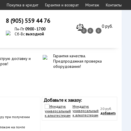
Покупка в кредит
Гарантия и возврат
Монтаж
Контакты
8 (905) 559 44 76
0 руб.
Пн-Пт
09:00 - 17:00
0
0
0
Сб-Вс
выходной
Гарантия качества.
струю доставку и
Предпродажная проверка
еров!
оборудования!
Добавьте к заказу:
Мундштук
20 руб.
универсальный
добавить
к алкотестерам
ру при получении
тежом на почте