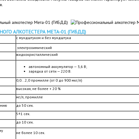
я.
ГО АЛКОТЕСТЕРА МЕТА-01 (ГИБДД)
с мундштуком и без мундштука
электрохимический
жидкокристаллический
автономный аккумулятор — 3,6 В;
зарядка от сети — 220 В.
0,0...2,0 промилле (от 0 до 900 мкг/л)
высокая, не более + 20 %
мг/л, промилле
анию
до 50 сек.
5±1 сек.
до 10 сек.
му
не более 10 сек.