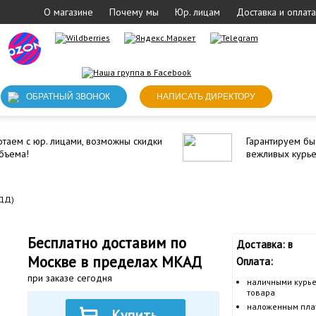
О магазине
Почему мы
Юр. лицам
Доставка и оплата
ОБРАТНЫЙ ЗВОНОК
НАПИСАТЬ ДИРЕКТОРУ
таем с юр. лицами, возможны скидки
Гарантируем бы
бъема!
вежливых курь
БДД)
Бесплатно доставим по
Доставка: в
Москве в пределах МКАД
Оплата:
при заказе сегодня
наличными курье
товара
наложенным пла
Купить