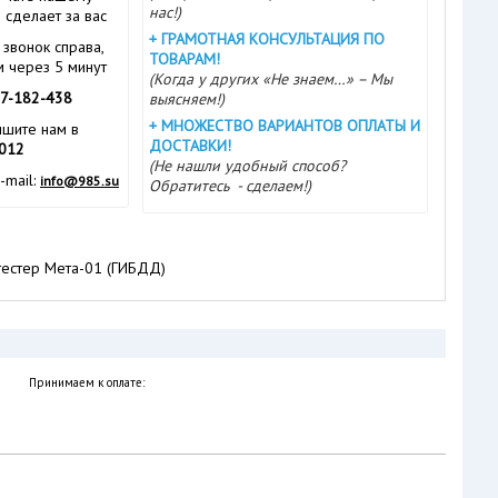
нас!)
ё сделает за вас
+
ГРАМОТНАЯ КОНСУЛЬТАЦИЯ ПО
звонок справа,
ТОВАРАМ!
 через 5 минут
(Когда у других «Не знаем…» – Мы
7-182-438
выясняем!)
+
МНОЖЕСТВО ВАРИАНТОВ ОПЛАТЫ И
ишите нам в
ДОСТАВКИ!
2012
(Не нашли удобный способ?
-mail:
info@985.su
Обратитесь - сделаем!)
отестер Мета-01 (ГИБДД)
Принимаем к оплате: