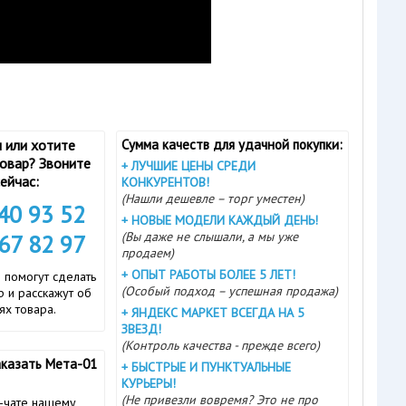
 или хотите
Сумма качеств для удачной покупки:
товар? Звоните
+
ЛУЧШИЕ ЦЕНЫ СРЕДИ
ейчас:
КОНКУРЕНТОВ!
(Нашли дешевле – торг уместен)
740 93 52
+
НОВЫЕ МОДЕЛИ КАЖДЫЙ ДЕНЬ!
(Вы даже не слышали, а мы уже
167 82 97
продаем)
+
ОПЫТ РАБОТЫ БОЛЕЕ 5 ЛЕТ!
 помогут сделать
(Особый подход – успешная продажа)
 и расскажут об
ях товара.
+
ЯНДЕКС МАРКЕТ ВСЕГДА НА 5
ЗВЕЗД!
(Контроль качества - прежде всего)
аказать Мета-01
+
БЫСТРЫЕ И ПУНКТУАЛЬНЫЕ
КУРЬЕРЫ!
(Не привезли вовремя? Это не про
-чате нашему