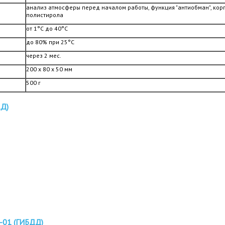
анализ атмосферы перед началом работы, функция "антиобман", кор
полистирола
от 1°С до 40°С
до 80% при 25°С
через 2 мес.
200 х 80 х 50 мм
500 г
Д)
01 (ГИБДД)