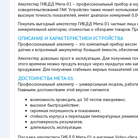
Алкотестер ГИБДД Мета-01 – профессиональный прибор в ко
освидетельствований ГАИ. Устройство также может использов
высокую точность показателей, имеет диапазон измерений 0,
Покупать выгодный алкотестер ГИБДД Мета-01 частные лица и
измерительной категории, стоимостью и обзорами товаров. Пр
ОПИСАНИЕ И ХАРАКТЕРИСТИКИ УСТРОЙСТВА
Профессиональный алкометр – это компактный прибор весом 
датчик и встроенный аккумулятор большой ёмкости, обеспечи
Алкотестер довольно прост в эксплуатации. Для получения то
этого времени можно продуть воздух через мундштук или каме
продувания. Для получения стабильно верных показателей сл
ДОСТОИНСТВА МЕТА-01
Профессиональный алкометр – универсальная модель, работа
Главными достоинствами этой версии считаются:
возможность проводить до 50 тестов ежедневно;
высокое быстродействие;
скромная погрешность в показаниях;
стойкость корпуса к перепадам температурных режимов
достоверность результатов;
длительность эксплуатации.
Продажа алкотестера ГИБДД Мета-01 в магазине Video-sfera.