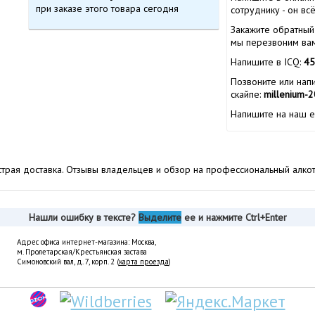
при заказе этого товара сегодня
сотруднику - он вс
Закажите обратный 
мы перезвоним вам
Напишите в ICQ:
45
Позвоните или нап
скайпе:
millenium-
Напишите на наш e
ыстрая доставка. Отзывы владельцев и обзор на профессиональный алк
Нашли ошибку в тексте?
Выделите
ее и нажмите Ctrl+Enter
Адрес офиса интернет-магазина: Москва,
м. Пролетарская/Крестьянская застава
Симоновский вал, д. 7, корп. 2 (
карта проезда
)