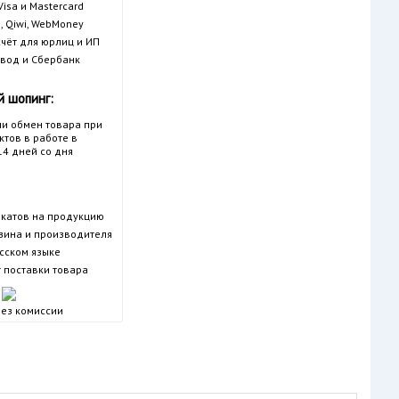
isa и Mastercard
, Qiwi, WebMoney
чёт для юрлиц и ИП
вод и Сбербанк
 шопинг:
ли обмен товара при
тов в работе в
14 дней со дня
катов на продукцию
азина и производителя
усском языке
 поставки товара
ез комиссии