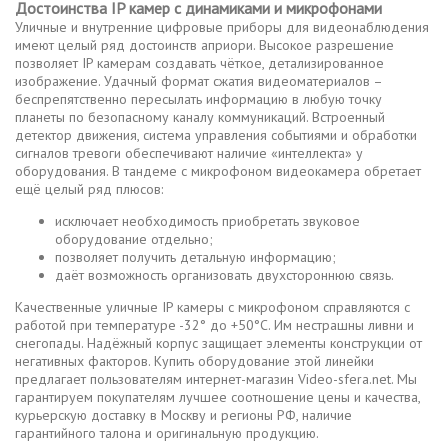
Достоинства IP камер с динамиками и микрофонами
Уличные и внутренние цифровые приборы для видеонаблюдения
имеют целый ряд достоинств априори. Высокое разрешение
позволяет IP камерам создавать чёткое, детализированное
изображение. Удачный формат сжатия видеоматериалов –
беспрепятственно пересылать информацию в любую точку
планеты по безопасному каналу коммуникаций. Встроенный
детектор движения, система управления событиями и обработки
сигналов тревоги обеспечивают наличие «интеллекта» у
оборудования. В тандеме с микрофоном видеокамера обретает
ещё целый ряд плюсов:
исключает необходимость приобретать звуковое
оборудование отдельно;
позволяет получить детальную информацию;
даёт возможность организовать двухстороннюю связь.
Качественные уличные IP камеры с микрофоном справляются с
работой при температуре -32° до +50°C. Им нестрашны ливни и
снегопады. Надёжный корпус защищает элементы конструкции от
негативных факторов. Купить оборудование этой линейки
предлагает пользователям интернет-магазин Video-sfera.net. Мы
гарантируем покупателям лучшее соотношение цены и качества,
курьерскую доставку в Москву и регионы РФ, наличие
гарантийного талона и оригинальную продукцию.