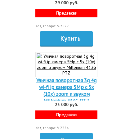
29 000 руб.
MiCam Solar S110 4G Zoom
Предзаказ
Код товара: V-2827
Купить
Уличная поворотная 3g 4g
wi-fi ip камера 5Mp c 5х
(10x) zoom и звуком
Millenium 433G PTZ
23 000 руб.
Предзаказ
Код товара: V-2254