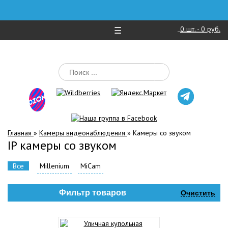
0
шт. -
0 руб.
☰
Главная
»
Камеры видеонаблюдения
»
Камеры со звуком
IP камеры со звуком
Все
Millenium
MiCam
Фильтр товаров
Очистить