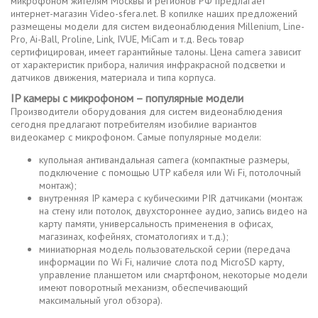
микрофоном жителям Москвы и регионов РФ предлагает
интернет-магазин Video-sfera.net. В копилке наших предложений
размещены модели для систем видеонаблюдения Millenium, Line-
Pro, Ai-Ball, Proline, Link, IVUE, MiCam и т.д. Весь товар
сертифицирован, имеет гарантийные талоны. Цена camera зависит
от характеристик прибора, наличия инфракрасной подсветки и
датчиков движения, материала и типа корпуса.
IP камеры с микрофоном – популярные модели
Производители оборудования для систем видеонаблюдения
сегодня предлагают потребителям изобилие вариантов
видеокамер с микрофоном. Самые популярные модели:
купольная антивандальная camera (компактные размеры,
подключение с помощью UTP кабеля или Wi Fi, потолочный
монтаж);
внутренняя IP камера с кубическими PIR датчиками (монтаж
на стену или потолок, двухстороннее аудио, запись видео на
карту памяти, универсальность применения в офисах,
магазинах, кофейнях, стоматологиях и т.д.);
миниатюрная модель пользовательской серии (передача
информации по Wi Fi, наличие слота под MicroSD карту,
управление планшетом или смартфоном, некоторые модели
имеют поворотный механизм, обеспечивающий
максимальный угол обзора).