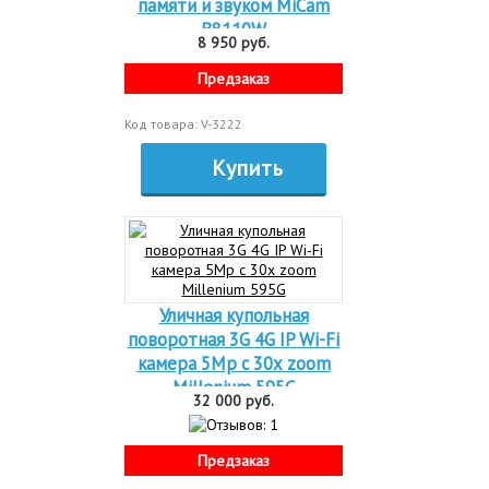
памяти и звуком MiCam
B8110W
8 950 руб.
Предзаказ
Код товара: V-3222
Купить
Уличная купольная
поворотная 3G 4G IP Wi-Fi
камера 5Mp c 30х zoom
Millenium 595G
32 000 руб.
Предзаказ