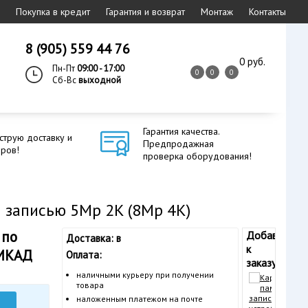
Покупка в кредит
Гарантия и возврат
Монтаж
Контакты
8 (905) 559 44 76
0 руб.
Пн-Пт
09:00 - 17:00
0
0
0
Сб-Вс
выходной
Гарантия качества.
струю доставку и
Предпродажная
еров!
проверка оборудования!
и записью 5Mp 2K (8Mp 4K)
 по
Добавьте
Доставка: в
к
 МКАД
Оплата:
заказу:
наличными курьеру при получении
товара
наложенным платежом на почте