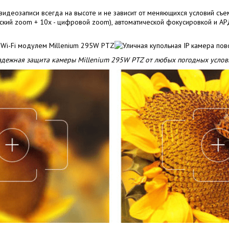
идеозаписи всегда на высоте и не зависит от меняющихся условий съе
еский zoom + 10x - цифровой zoom), автоматической фокусировкой и АР
адежная защита камеры Millenium 295W PTZ от любых погодных услов