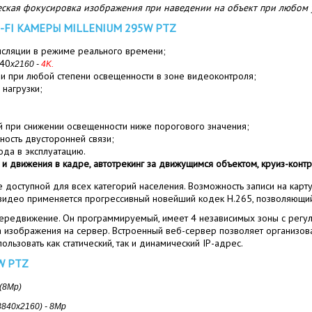
ская фокусировка изображения при наведении на объект при любом
FI КАМЕРЫ MILLENIUM 295W PTZ
сляции в режиме реального времени;
840
x2160 -
4K.
и при любой степени освещенности в зоне видеоконтроля;
нагрузки;
ей при снижении освещенности ниже порогового значения;
ость двусторонней связи;
ода в эксплуатацию.
и движения в кадре, автотрекинг за движущимся объектом, круиз-контр
 доступной для всех категорий населения. Возможность записи на карту
видео применяется прогрессивный новейший кодек H.265, позволяющий 
редвижение. Он программируемый, имеет 4 независимых зоны с регули
а изображения на сервер. Встроенный веб-сервер позволяет организо
льзовать как статический, так и динамический IP-адрес.
W PTZ
 (8Mp)
3840x2160) - 8Mp