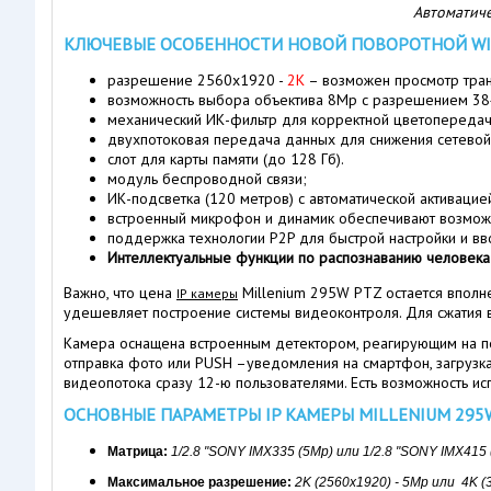
Автоматиче
КЛЮЧЕВЫЕ ОСОБЕННОСТИ НОВОЙ ПОВОРОТНОЙ WI-
разрешение 2560х1920 -
2K
– возможен просмотр тран
возможность выбора объектива 8Mp c разрешением 3
механический ИК-фильтр для корректной цветопередач
двухпотоковая передача данных для снижения сетевой 
слот для карты памяти (до 128 Гб).
модуль беспроводной связи;
ИК-подсветка (120 метров) с автоматической активаци
встроенный микрофон и динамик обеспечивают возможн
поддержка технологии P2P для быстрой настройки и вв
Интеллектуальные функции по распознаванию человека 
Важно, что цена
Millenium 295W PTZ остается вполне
IP камеры
удешевляет построение системы видеоконтроля. Для сжатия 
Камера оснащена встроенным детектором, реагирующим на пе
отправка фото или PUSH –уведомления на смартфон, загрузк
видеопотока сразу 12-ю пользователями. Есть возможность испо
ОСНОВНЫЕ ПАРАМЕТРЫ IP КАМЕРЫ MILLENIUM 295
Матрица:
1/2.8 "SONY IMX335 (5Mp) или
1/2.8 "SONY IMX415
Максимальное разрешение:
2K (2560x1920) - 5Mp или 4K
(