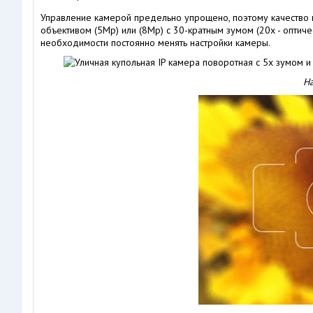
Управление камерой предельно упрощено, поэтому качество в
объективом (5Mp) или (8Mp) с 30-кратным зумом (20х - оптич
необходимости постоянно менять настройки камеры.
Н