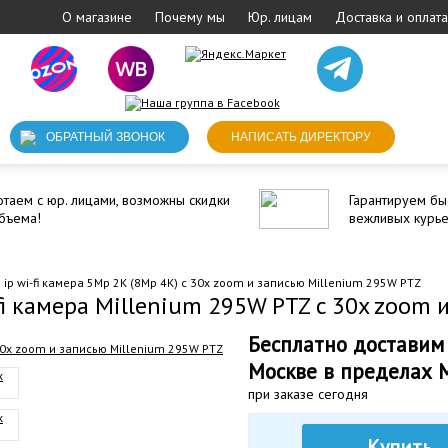
О магазине
Почему мы
Юр. лицам
Доставка и оплата
ОБРАТНЫЙ ЗВОНОК
НАПИСАТЬ ДИРЕКТОРУ
таем с юр. лицами, возможны скидки
Гарантируем бы
бъема!
вежливых курь
ip wi-fi камера 5Mp 2K (8Mp 4K) c 30x zoom и записью Millenium 295W PTZ
fi камера Millenium 295W PTZ c 30x zoom 
Бесплатно доставим
Москве в пределах
при заказе сегодня
Купить