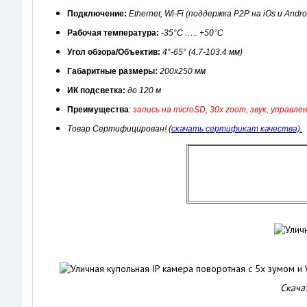
Подключение:
Ethernet, Wi-Fi (поддержка P2P на iOs и Andro
Рабочая температура:
-35°С ….. +50°С
Угол обзора/Объектив:
4°-65° (4.7-103.4 мм)
Габаритные размеры:
200х250 мм
ИК подсветка:
до 120 м
Преимущества
:
запись на microSD, 30х zoom, звук, управл
Товар Сертифицирован!
(
скачать сертификат качества).
Скача