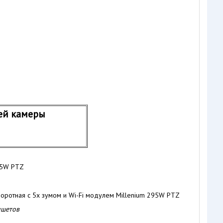
оей камеры
ншетов