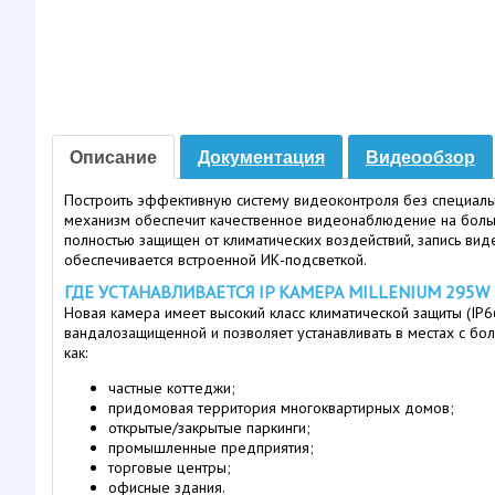
Описание
Документация
Видеообзор
Построить эффективную систему видеоконтроля без специальн
механизм обеспечит качественное видеонаблюдение на больш
полностью защищен от климатических воздействий, запись вид
обеспечивается встроенной ИК-подсветкой.
ГДЕ УСТАНАВЛИВАЕТСЯ IP КАМЕРА MILLENIUM 295W
Новая камера имеет высокий класс климатической защиты (IP6
вандалозащищенной и позволяет устанавливать в местах с бол
как:
частные коттеджи;
придомовая территория многоквартирных домов;
открытые/закрытые паркинги;
промышленные предприятия;
торговые центры;
офисные здания.