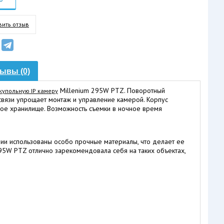
вить отзыв
ывы (0)
Millenium 295W PTZ. Поворотный
купольную IP камеру
вязи упрощает монтаж и управление камерой. Корпус
чное хранилище. Возможность съемки в ночное время
ении использованы особо прочные материалы, что делает ее
295W PTZ отлично зарекомендовала себя на таких объектах,