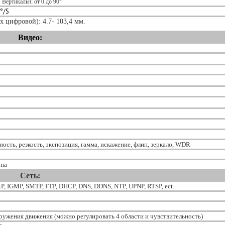
. Вертикальн: от 0 до 90°
°/S
х цифровой): 4.7- 103,4 мм.
Видео:
ость, резкость, экспозиция, гамма, искажение, флип, зеркало, WDR
упа
Сеть:
P, IGMP, SMTP, FTP, DHCP, DNS, DDNS, NTP, UPNP, RTSP, ect.
ружения движения (можно регулировать 4 области и чувствительность)