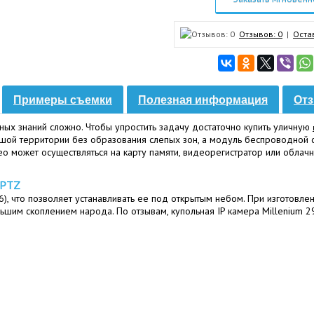
Отзывов: 0
|
Оста
Примеры съемки
Полезная информация
Отз
ых знаний сложно. Чтобы упростить задачу достаточно купить уличную
ой территории без образования слепых зон, а модуль беспроводной с
ео может осуществляться на карту памяти, видеорегистратор или обла
 PTZ
6), что позволяет устанавливать ее под открытым небом. При изготовл
ьшим скоплением народа. По отзывам, купольная IP камера Millenium 