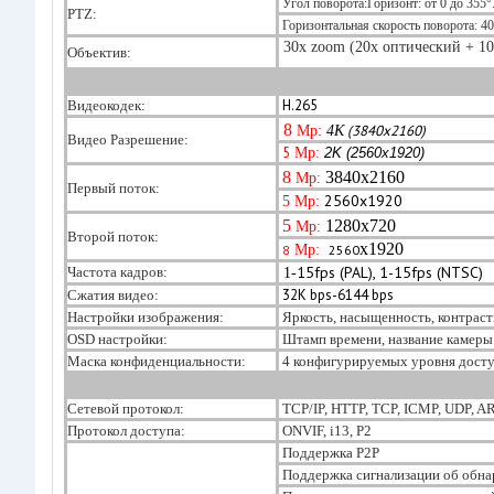
Угол поворота:
Горизонт: от 0 до 355°
PTZ:
Горизонтальная скорость поворота:
40
30х zoom (20х оптический + 10
Объектив:
H.265
Видеокодек:
8
(3840x2160)
Mp:
4K
Видео Разрешение:
5
Mp:
2K
(2560x1920)
8
3840
x2160
Mp:
Первый поток:
2560x1920
5
Mp:
5
1280
x720
Mp:
Второй поток:
x1920
8
Mp:
2560
15fps (PAL), 1-15fps (NTSC)
Частота кадров:
1-
32K bps-6144 bps
Сжатия видео:
Настройки изображения:
Яркость, насыщенность, контрастн
OSD настройки:
Штамп времени, название камеры
Маска конфиденциальности:
4 конфигурируемых уровня дост
Сетевой протокол:
TCP/IP, HTTP, TCP, ICMP, UDP, AR
Протокол доступа:
ONVIF, i13, P2
Поддержка P2P
Поддержка сигнализации об обна