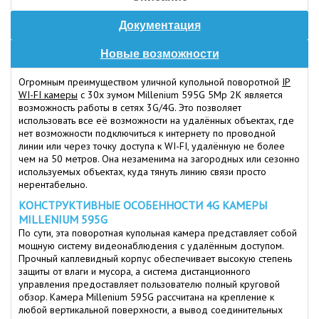
Документация
Новые возможности
Огромным преимуществом уличной купольной поворотной
IP
WI-FI камеры
c 30х зумом Millenium 595G 5Mp 2K является
возможность работы в сетях 3G/4G. Это позволяет
использовать все её возможности на удалённых объектах, где
нет возможности подключиться к интернету по проводной
линии или через точку доступа к WI-FI, удалённую не более
чем на 50 метров. Она незаменима на загородных или сезонно
используемых объектах, куда тянуть линию связи просто
нерентабельно.
КОНСТРУКТИВНЫЕ ОСОБЕННОСТИ 4G КАМЕРЫ
MILLENIUM 595G
По сути, эта поворотная купольная камера представляет собой
мощную систему видеонаблюдения с удалённым доступом.
Прочный каплевидный корпус обеспечивает высокую степень
защиты от влаги и мусора, а система дистанционного
управления предоставляет пользователю полный круговой
обзор. Камера Millenium 595G рассчитана на крепление к
любой вертикальной поверхности, а вывод соединительных