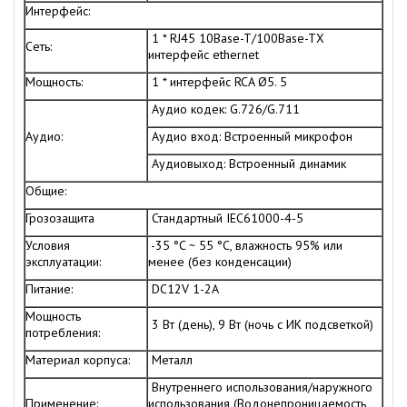
Интерфейс:
1 * RJ45 10Base-T/100Base-TX
Сеть:
интерфейс ethernet
Мощность:
1 * интерфейс RCA Ø5. 5
Аудио кодек: G.726/G.711
Аудио:
Аудио вход: Встроенный микрофон
Аудиовыход: Встроенный динамик
Общие:
Грозозащита
Стандартный IEC61000-4-5
Условия
-35 °C ~ 55 °C, влажность 95% или
эксплуатации:
менее (без конденсации)
Питание:
DC12V 1-2A
Мощность
3 Вт (день), 9 Вт (ночь с ИК подсветкой)
потребления:
Материал корпуса:
Металл
Внутреннего использования/наружного
Применение:
использования (Водонепроницаемость