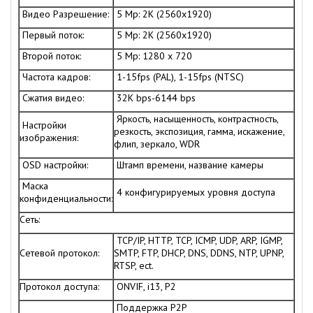
Видео Разрешение:
5 Mp: 2K (2560x1920)
Первый поток:
5 Mp: 2K (2560x1920)
Второй поток:
5 Mp: 1280 x 720
Частота кадров:
1-15fps (PAL), 1-15fps (NTSC)
Сжатия видео:
32K bps-6144 bps
Яркость, насыщенность, контрастность,
Настройки
резкость, экспозиция, гамма, искажение,
изображения:
флип, зеркало, WDR
OSD настройки:
Штамп времени, название камеры
Маска
4 конфигурируемых уровня доступа
конфиденциальности:
Сеть:
TCP/IP, HTTP, TCP, ICMP, UDP, ARP, IGMP,
Сетевой протокол:
SMTP, FTP, DHCP, DNS, DDNS, NTP, UPNP,
RTSP, ect.
Протокол доступа:
ONVIF, i13, P2
Поддержка P2P