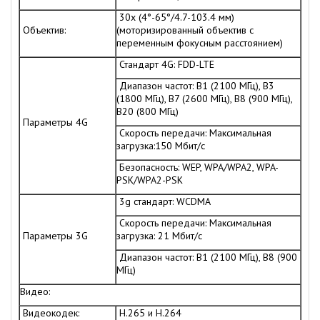
30x (4°-65°/4.7-103.4 мм)
Объектив:
(моторизированный объектив с
переменным фокусным расстоянием)
Стандарт 4G: FDD-LTE
Диапазон частот: B1 (2100 МГц), B3
(1800 МГц), B7 (2600 МГц), B8 (900 МГц),
B20 (800 МГц)
Параметры 4G
Скорость передачи: Максимальная
загрузка:150 Мбит/с
Безопасность: WEP, WPA/WPA2, WPA-
PSK/WPA2-PSK
3g стандарт: WCDMA
Скорость передачи: Максимальная
Параметры 3G
загрузка: 21 Мбит/с
Диапазон частот: B1 (2100 МГц), B8 (900
МГц)
Видео:
Видеокодек:
H.265 и H.264