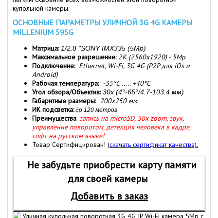
купольной камеры.
ОСНОВНЫЕ ПАРАМЕТРЫ УЛИЧНОЙ 3G 4G КАМЕРЫ
MILLENIUM 595G
Матрица:
1/2.8 "SONY IMX335 (5Mp)
Максимальное разрешение:
2K (2560x1920) - 5Mp
Подключение:
Ethernet, Wi-Fi, 3G 4G (P2P для iOs и
Android)
Рабочая температура:
-35°С ….. +40°С
Угол обзора/Объектив:
30x (4°-65°/4.7-103.4 мм)
Габаритные размеры:
200х250 мм
ИК подсветка:
до 120 метров
Преимущества
:
запись на microSD, 30x zoom, звук,
управление поворотом, детекция человека в кадре,
софт на русском языке!
Товар Сертифицирован!
(
скачать сертификат качества).
Не забудьте приобрести карту памяти
для своей камеры
Добавить в заказ