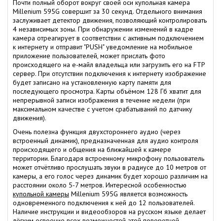
Почти полный оборот вокруг своей оси купольная камера
Millenium 595G совершит за 30 секунд. Отдельного внимания
заслуживает детектор движения, позволяющий контролировать
4 независимых зоны. При обнаружении изменений в кадре
камера отреагирует в соответствии с активным подключением
к интернету и отправит "PUSH" уведомление на мобильное
приложение пользователей, может прислать фото
происходящего на е-майл владельца или загрузить его на FTP
сервер. При отсутствии подключения к интернету изображение
будет записано на установленную карту памяти для
последующего просмотра. Карты объёмом 128 Гб хватит для
непрерывной записи изображения в течение недели (при
максимальном качестве с учетом срабатываний по датчику
движения).
Очень полезна функция двухстороннего аудио (через
встроенный динамик), предназначенная для аудио контроля
происходящего и общения на ближайшей к камере
территории. Благодаря встроенному микрофону пользователь
может отчётливо прослушать звуки в радиусе до 10 метров от
камеры, а его голос через динамик будет хорошо различим на
расстоянии около 5-7 метров. Интересной особенностью
купольной камеры
Millenium 595G является возможность
одновременного подключения к ней до 12 пользователей.
Наличие инструкции и видеообзоров на русском языке делает
лёгким освоение всех возможностей этой поворотной