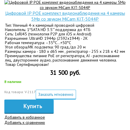
Цифровой IP POE комплект видеонаблюдения на 4 камеры
5Mp со звуком MiCam KIT-5044P
Тип: Уличный 4-х камерный проводной цифровой
Накопитель: 1*SATA HD 3.5'" поддержка до 4ТБ
Сеть: 1хRJ45 (технология P2P для iOS и Android)
Разрешение: UltraHD 1944p (2592х1944) - 2K
Рабочая температура: –35°C…+50°C
Угол обзора/ИК подсветка: 90 град./до 20 м
Размеры: камера - 180 х d65 мм , регистратор - 255 х 218 х 42 мм
Преимущества: питание PoE от регистратора, AI - распознавание
лиц, двустороннее аудио, распознавание движения человека.
Товар Сертифицирован!
31 500 руб.
В наличии
Код товара: V-2117
Заказать мгновенно
Купить
Добавить в избранное
Добавить к сравнению