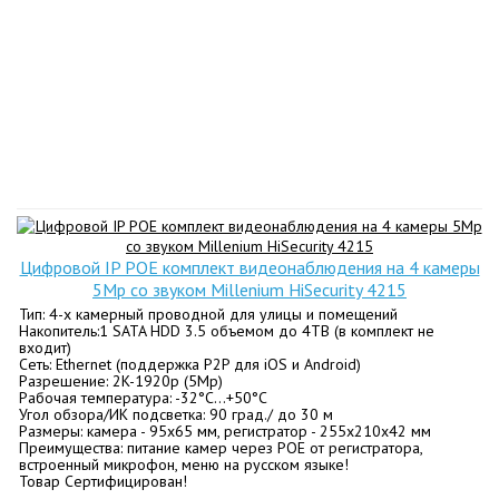
Цифровой IP POE комплект видеонаблюдения на 4 камеры
5Mp со звуком Millenium HiSecurity 4215
Тип: 4-х камерный проводной для улицы и помещений
Накопитель:1 SATA HDD 3.5 объемом до 4TB (в комплект не
входит)
Сеть: Ethernet (поддержка P2P для iOS и Android)
Разрешение: 2K-1920p (5Mp)
Рабочая температура: -32°C…+50°C
Угол обзора/ИК подсветка: 90 град./ до 30 м
Размеры: камера - 95x65 мм, регистратор - 255х210х42 мм
Преимущества: питание камер через POE от регистратора,
встроенный микрофон, меню на русском языке!
Товар Сертифицирован!