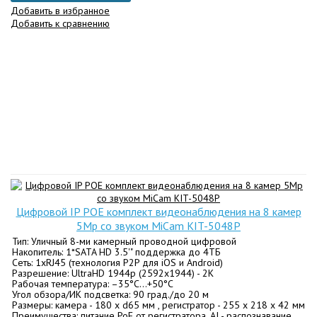
Добавить в избранное
Добавить к сравнению
Цифровой IP POE комплект видеонаблюдения на 8 камер
5Mp со звуком MiCam KIT-5048P
Тип: Уличный 8-ми камерный проводной цифровой
Накопитель: 1*SATA HD 3.5'" поддержка до 4ТБ
Сеть: 1хRJ45 (технология P2P для iOS и Android)
Разрешение: UltraHD 1944p (2592х1944) - 2K
Рабочая температура: –35°C…+50°C
Угол обзора/ИК подсветка: 90 град./до 20 м
Размеры: камера - 180 х d65 мм , регистратор - 255 х 218 х 42 мм
Преимущества: питание PoE от регистратора, AI - распознавание