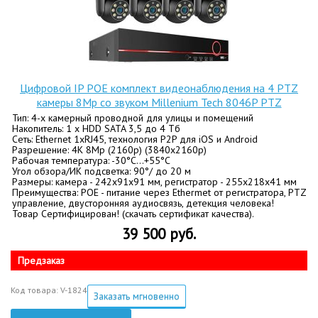
Цифровой IP POE комплект видеонаблюдения на 4 PTZ
камеры 8Mp со звуком Millenium Tech 8046P PTZ
Тип: 4-х камерный проводной для улицы и помещений
Накопитель: 1 x HDD SATA 3,5 до 4 Tб
Сеть: Ethernet 1хRJ45, технология P2P для iOS и Android
Разрешение: 4K 8Mp (2160p) (3840x2160p)
Рабочая температура: -30°C…+55°C
Угол обзора/ИК подсветка: 90°/ до 20 м
Размеры: камера - 242x91x91 мм, регистратор - 255x218x41 мм
Преимущества: POE - питание через Ethermet от регистратора, PTZ
управление, двусторонняя аудиосвязь, детекция человека!
Товар Сертифицирован! (скачать сертификат качества).
39 500 руб.
Предзаказ
Код товара: V-1824
Заказать мгновенно