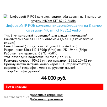
Цифровой IP POE комплект видеонаблюдения на 8 камер
со звуком MiCam KIT-8212 Audio
Тип: 8-ми камерный проводной для улицы и помещений
Накопитель:1 SATA HDD 3.5 объемом до 4TB (в комплект не
входит)
Сеть: Ethernet (поддержка P2P для iOS и Android)
Разрешение: Ultra-HD 1296p (3Mp) или 2K-1944p (5Mp)
Рабочая температура: -32°C…+50°C
Угол обзора/ИК подсветка: 90 град./ до 30 м
Размеры: камера - 95x65 мм, регистратор - 255х210х42 мм
Преимущества: питание камер через POE от регистратора,
встроенный микрофон, меню на русском языке!
Товар Сертифицирован!
44 000 руб.
Нет в наличии
Добавить в избранное
Код товара: V-3174
Добавить к сравнению