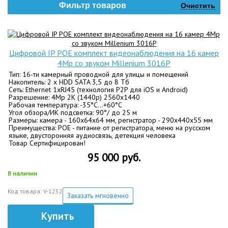
Фильтр товаров
Очистить
Цифровой IP POE комплект видеонаблюдения на 16 камер
4Mp со звуком Millenium 3016P
Тип: 16-ти камерный проводной для улицы и помещений
Накопитель: 2 x HDD SATA 3,5 до 8 Tб
Сеть: Ethernet 1хRJ45 (технология P2P для iOS и Android)
Разрешение: 4Mp 2K (1440p) 2560х1440
Рабочая температура: -35°C…+60°C
Угол обзора/ИК подсветка: 90°/ до 25 м
Размеры: камера - 160х64х64 мм, регистратор - 290x440x55 мм
Преимущества: POE - питание от регистратора, меню на русском
языке, двусторонняя аудиосвязь, детекция человека
Товар Сертифицирован!
95 000 руб.
В наличии
Код товара: V-1252
Заказать мгновенно
Купить