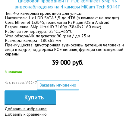
Цифровой проводной IP POE комплект 8Mp 4K
видеонаблюдения на 4 камеры MiCam Tech 8044P
Тип: 4-х камерный проводной для улицы
Накопитель: 1 x HDD SATA 3,5 до 4Tб (в комплект не входит)
Сеть: Ethernet 1хRJ45, технология P2P для iOS и Android
Разрешение: 8Mp UltraHD 2160p (3840х2160 пикс)
Рабочая температура: -35°C…+65°C
Угол обзора/ИК подсветка: 90 град./ до 25 м
Размеры: камера - 180х65 мм
Преимущества: двусторонняя аудиосвязь, детекция человека и
лица в кадре, поддержка POE питания, функция светозвуковой
сирены.
39 000 руб.
В наличии
Код товара: V-2247
Заказать мгновенно
Купить
Добавить в избранное
Добавить к сравнению