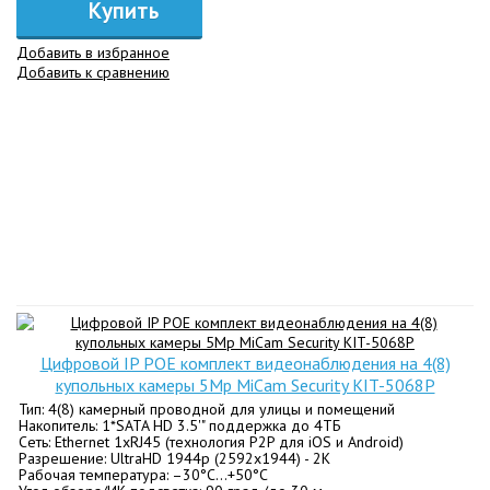
Купить
Добавить в избранное
Добавить к сравнению
Цифровой IP POE комплект видеонаблюдения на 4(8)
купольных камеры 5Mp MiCam Security KIT-5068P
Тип: 4(8) камерный проводной для улицы и помещений
Накопитель: 1*SATA HD 3.5'" поддержка до 4ТБ
Сеть: Ethernet 1хRJ45 (технология P2P для iOS и Android)
Разрешение: UltraHD 1944p (2592х1944) - 2K
Рабочая температура: –30°C…+50°C