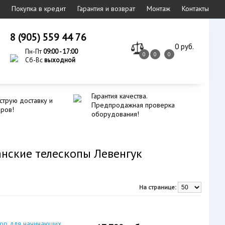
Покупка в кредит
Гарантия и возврат
Монтаж
Контакты
8 (905) 559 44 76
0 руб.
Пн-Пт
09:00 - 17:00
0
0
0
Сб-Вс
выходной
Гарантия качества.
струю доставку и
Предпродажная проверка
еров!
оборудования!
анские телескопы Левенгук
На странице:
ор для начинающих