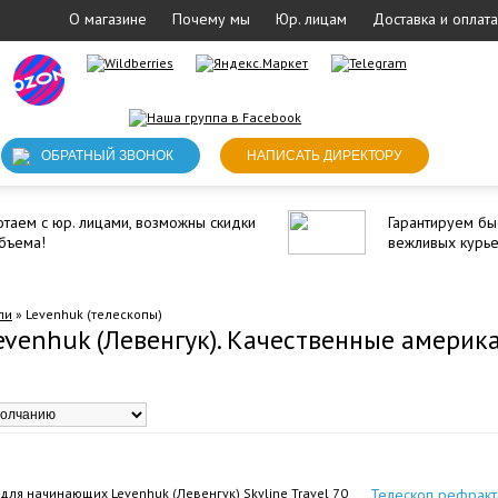
О магазине
Почему мы
Юр. лицам
Доставка и оплата
ОБРАТНЫЙ ЗВОНОК
НАПИСАТЬ ДИРЕКТОРУ
таем с юр. лицами, возможны скидки
Гарантируем бы
бъема!
вежливых курь
ли
» Levenhuk (телескопы)
evenhuk (Левенгук). Качественные америк
Телескоп рефракт