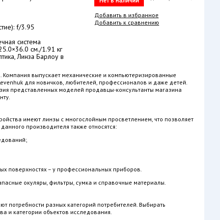
Нет в наличии
Добавить в избранное
Добавить к сравнению
ие): f/3.95
ечная система
5.0×36.0 см./1.91 кг
тика, Линза Барлоу в
а. Компания выпускает механические и компьютеризированные
Levenhuk для новичков, любителей, профессионалов и даже детей.
азия представленных моделей продавцы-консультанты магазина
нту.
ройства имеют линзы с многослойным просветлением, что позволяет
 данного производителя также относятся:
едований;
ых поверхностях – у профессиональных приборов.
апасные окуляры, фильтры, сумка и справочные материалы.
ют потребности разных категорий потребителей. Выбирать
ва и категории объектов исследования.