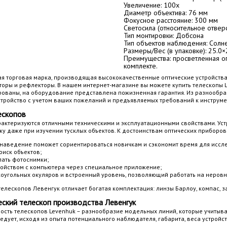
Увеличение: 100х
Диаметр объектива: 76 мм
Фокусное расстояние: 300 мм
Светосила (относительное отверст
Тип монтировки: Добсона
Тип объектов наблюдения: Солн
Размеры/Вес (в упаковке): 25.0×2
Преимущества: просветленная оп
комплекте.
ая торговая марка, производящая высококачественные оптические устройств
торы и рефлекторы. В нашем интернет-магазине вы можете купить телескопы 
ованы, на оборудование представлена пожизненная гарантия. Из разнообр
стройство с учетом ваших пожеланий и предъявляемых требований к инструме
ескопов
рактеризуются отличными техническими и эксплуатационными свойствами. Уст
ку даже при изучении тусклых объектов. К достоинствам оптических приборов
наведение поможет сориентироваться новичкам и сэкономит время для иссл
иск объектов;
ать фотоснимки;
ойством с компьютера через специальное приложение;
оугольных окуляров и встроенный уровень, позволяющий работать на неровн
елескопов Левенгук отличает богатая комплектация: линзы Барлоу, компас, з
еский телескоп производства Левенгук
ость телескопов Levenhuk – разнообразие модельных линий, которые учитыва
дует, исходя из опыта потенциального наблюдателя, габарита, веса устройст