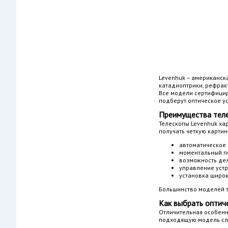
Levenhuk – американск
катадиоптрики, рефрак
Все модели сертифицир
подберут оптическое у
Преимущества тел
Телескопы Levenhuk ха
получать четкую картин
автоматическое 
моментальный по
возможность дел
управление устр
установка широк
Большинство моделей т
Как выбрать оптич
Отличительная особенн
подходящую модель сле