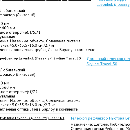
Levenhuk (Левенгук
 Любительский
ефрактор (Линзовый)
70 мм
: 400 мм
ное отверстие): f/5.71
утальная
ения: Наземные объекты, Солнечная система
ке): 45.0×33.5×16.0 см./2.7 кг
енная оптическая трубка, Линза Барлоу в комплекте.
Домашний телескоп реф
Skyline Travel 50
 Любительский
ефрактор (Линзовый)
50 мм
: 360 мм
ное отверстие): f/7.2
утальная
ения: Наземные объекты, Солнечная система
ке): 45.0×33.5×16.0 см./2.3 кг
тленная оптика, Линза Барлоу в комплекте.
Телескоп рефлектор Ньютона Le
Назначение: Детский, Любительс
Оптическая схема: Рефлектор (З