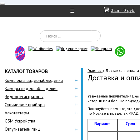
☰
0
шт. -
0 руб.
КАТАЛОГ ТОВАРОВ
Главная
»
Доставка и оплата
Доставка и опл
+
Комплекты видеонаблюдения
+
Камеры видеонаблюдения
+
Видеорегистраторы
Уважаемые покупатели!
Для 
который Вам больше подходи
+
Оптические приборы
Пожалуйста, помните, что до
+
Алкотестеры
по Москве в пределах МКАД
GSM Устройства
Вариант
Срок
+
Отпугиватели птиц