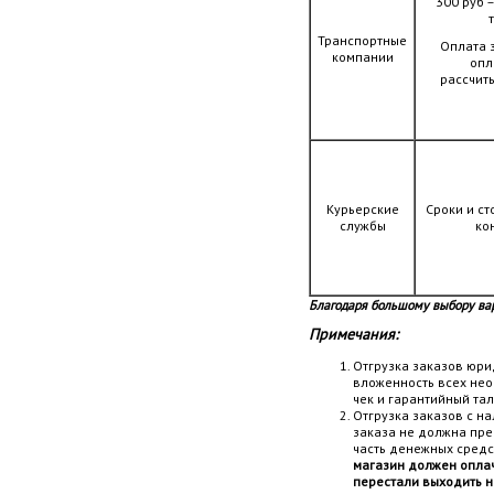
300 руб 
Транспортные
Оплата 
компании
опл
рассчит
Курьерские
Сроки и с
службы
ко
Благодаря большому выбору вар
Примечания:
Отгрузка заказов юри
вложенность всех необ
чек и гарантийный тал
Отгрузка заказов с н
заказа не должна пре
часть денежных средс
магазин должен оплач
перестали выходить на