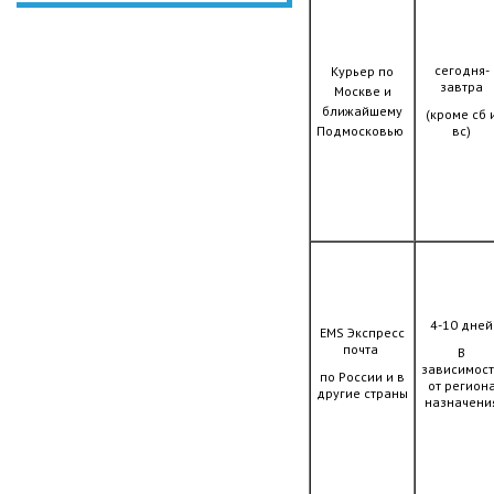
сегодня-
Курьер по
завтра
Москве и
ближайшему
(кроме сб 
Подмосковью
вс)
4-10 дней
ЕМS Экспресс
почта
В
зависимос
по России и в
от регион
другие страны
назначени