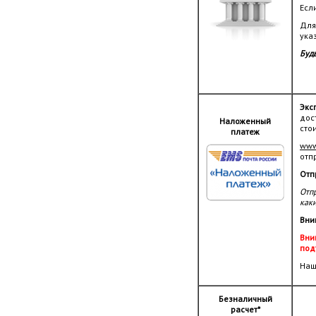
Есл
Для
ука
Будь
Экс
дос
Наложенный
сто
платеж
www
отп
Отп
Отпр
как
Вни
Вни
под
Наш
Безналичный
расчет*