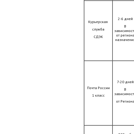
2-6 дней
Курьерская
В
служба
зависимос
от регион
СДЭК
назначени
7-20 дней
Почта России
В
зависимос
1 класс
от Регион