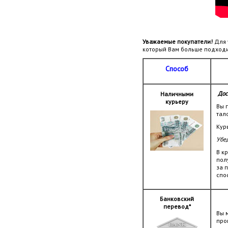
Уважаемые покупатели!
Для 
который Вам больше подходи
Способ
Дос
Наличными
курьеру
Вы 
тал
Кур
Убед
В к
пол
за 
спо
Банковский
перевод*
Вы 
про