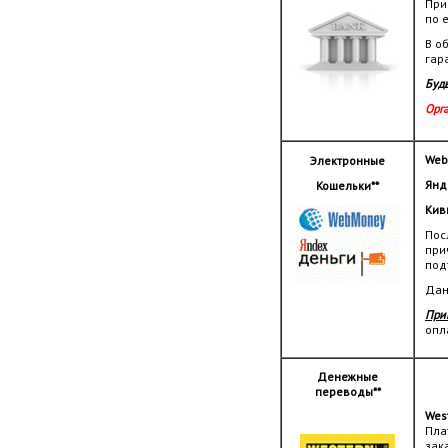
При
по e
В о
гар
Будь
Орг
Web
Электронные
Янд
Кошельки**
Кив
Пос
при
под
Дан
При
опл
Денежные
переводы**
Wes
Пла
зак