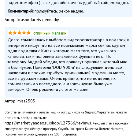
видеодомофон ) , всё достойно. очень удобный сайт, молодцы.
Комментарий:
пользуйтесь, рекомендую.
Автор: krasnodarets gennadiy
Долго сомневалась с выбором видеорегистратора в подарок, в
интернете пишут что на все нормальные марки сейчас кругом
одни подделки с Китая, которые мало того, что ужасного
качества, так и половины заявленных функций нет... По
телефону Андрей убедил, что привезут оригинал, который мне
и был нужен. Привезли "DOD 900-й" на следующий день, все
наклеечки и прочие атрибуты оригинальной модели на месте,
все на русском языке. Очень приятно, что не подвели, т.к.
сомневалась до последнего, а дарить нужно было уже
вечером. Очень рекомендую этот магазин!
Автор: miss2503
Все отзывы клиентов и ответы наших сотрудников на Яндекс.Маркете вы можете
прочитать, пройдя по ссылке:
https://market.yandex.ru/shop/127366/reviews
. Каждый отзыв проходит
многоуровневую жёсткую проверку Службы Контроля Качества Яндекс.Маркета,
поэтому нам можно доверять на 100 процентов.