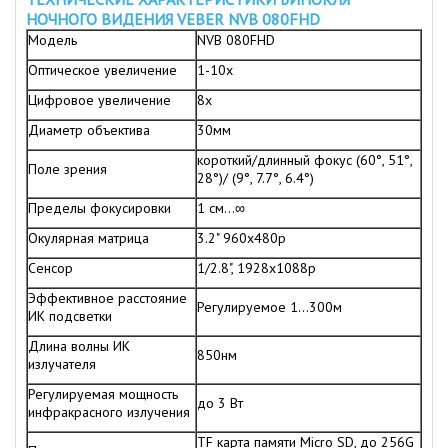
НОЧНОГО ВИДЕНИЯ VEBER NVB 080FHD
Модель
NVB 080FHD
Оптическое увеличение
1-10х
Цифровое увеличение
8х
Диаметр объектива
30мм
короткий/длинный фокус (60°, 51°,
Поле зрения
28°)/ (9°, 7.7°, 6.4°)
Пределы фокусировки
1 см…∞
Окулярная матрица
3.2" 960х480p
Сенсор
1/2.8", 1928х1088p
Эффективное расстояние
Регулируемое 1…300м
ИК подсветки
Длина волны ИК
850нм
излучателя
Регулируемая мощность
до 3 Вт
инфракрасного излучения
TF карта памяти Micro SD, до 256G