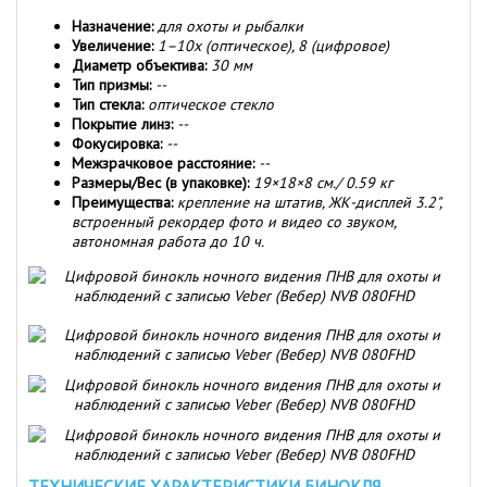
Назначение:
для охоты и рыбалки
Увеличение:
1–10x (оптическое), 8 (цифровое)
Диаметр объектива:
30 мм
Тип призмы:
--
Тип стекла:
оптическое стекло
Покрытие линз:
--
Фокусировка:
--
Межзрачковое расстояние:
--
Размеры/Вес (в упаковке):
19×18×8 см./ 0.59 кг
Преимущества:
крепление на штатив, ЖК-дисплей 3.2",
встроенный рекордер фото и видео со звуком,
автономная работа до 10 ч.
ТЕХНИЧЕСКИЕ ХАРАКТЕРИСТИКИ БИНОКЛЯ