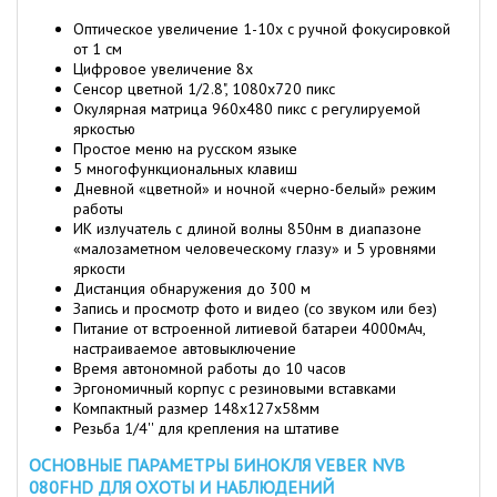
Оптическое увеличение 1-10х с ручной фокусировкой
от 1 см
Цифровое увеличение 8х
Сенсор цветной 1/2.8", 1080x720 пикс
Окулярная матрица 960x480 пикс с регулируемой
яркостью
Простое меню на русском языке
5 многофункциональных клавиш
Дневной «цветной» и ночной «черно-белый» режим
работы
ИК излучатель с длиной волны 850нм в диапазоне
«малозаметном человеческому глазу» и 5 уровнями
яркости
Дистанция обнаружения до 300 м
Запись и просмотр фото и видео (со звуком или без)
Питание от встроенной литиевой батареи 4000мАч,
настраиваемое автовыключение
Время автономной работы до 10 часов
Эргономичный корпус с резиновыми вставками
Компактный размер 148х127х58мм
Резьба 1/4'' для крепления на штативе
ОСНОВНЫЕ ПАРАМЕТРЫ БИНОКЛЯ VEBER NVB
080FHD ДЛЯ ОХОТЫ И НАБЛЮДЕНИЙ