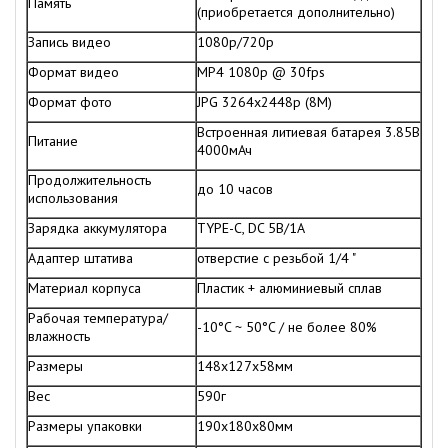
Память
(приобретается дополнительно)
Запись видео
1080р/720р
Формат видео
MP4 1080p @ 30fps
Формат фото
JPG 3264х2448p (8М)
Встроенная литиевая батарея 3.85В
Питание
4000мАч
Продолжительность
до 10 часов
использования
Зарядка аккумулятора
TYPE-C, DC 5В/1A
Адаптер штатива
отверстие с резьбой 1/4 "
Материал корпуса
Пластик + алюминиевый сплав
Рабочая температура/
-10°C ~ 50°C / не более 80%
влажность
Размеры
148х127х58мм
Вес
590г
Размеры упаковки
190х180х80мм