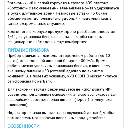
Эргономичный и легкий корпус из матового ABS-пластика
«Softtouch» с алюминиевыми элементами может удерживаться
в руках длительное время. Резиновые вставки по бокам
обеспечивают дополнительно удобный и надежный хват в
самых экстремальных ситуациях.
Кроме того, в корпусе предусмотрено резьбовое отверстие
1/4'' для установки бинокля на штатив, чтобы сделать
стационарные наблюдения еще комфортнее.
ПИТАНИЕ ПРИБОРА
Прибор отличается длительным временем работы (до 10
часов) от встроенной литиевой батареи 4000мАч. Время
работы можно увеличить, подключив бинокль к внешнему
внешнему питанию =5В (сетевой адаптер не входит в
комплект). А в полевых условиях, NVB 080FHD может питаться
от устройства PowerBank.
Для экономии заряда рекомендуется не использовать ИК-
осветитель при дневном освещении, а также воспользоваться
настройками автоотключения питания (через 1-5 минут или
отключено).
Индикатор питания выводится на окулярный дисплей, чтобы
пользователь мог вовремя пополнить заряд устройства.
ОСОБЕННОСТИ