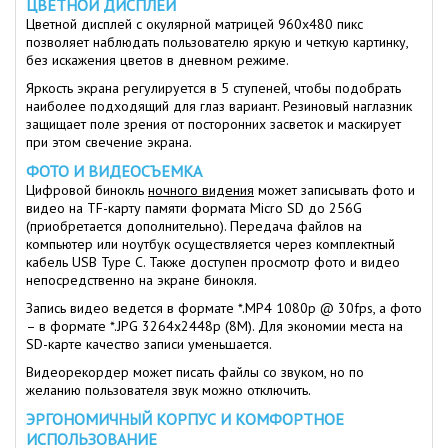
ЦВЕТНОЙ ДИСПЛЕЙ
Цветной дисплей с окулярной матрицей 960x480 пикс
позволяет наблюдать пользователю яркую и четкую картинку,
без искажения цветов в дневном режиме.
Яркость экрана регулируется в 5 ступеней, чтобы подобрать
наиболее подходящий для глаз вариант. Резиновый наглазник
защищает поле зрения от посторонних засветок и маскирует
при этом свечение экрана.
ФОТО И ВИДЕОСЪЕМКА
Цифровой бинокль
ночного видения
может записывать фото и
видео на TF-карту памяти формата Micro SD до 256G
(приобретается дополнительно). Передача файлов на
компьютер или ноутбук осуществляется через комплектный
кабель USB Type C. Также доступен просмотр фото и видео
непосредственно на экране бинокля.
Запись видео ведется в формате *.MP4 1080р @ 30fps, а фото
– в формате *.JPG 3264х2448p (8М). Для экономии места на
SD-карте качество записи уменьшается.
Видеорекордер может писать файлы со звуком, но по
желанию пользователя звук можно отключить.
ЭРГОНОМИЧНЫЙ КОРПУС И КОМФОРТНОЕ
ИСПОЛЬЗОВАНИЕ