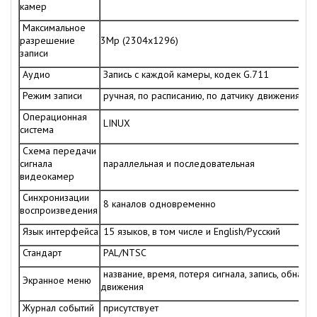
камер
Максимальное
разрешение
3Mp (2304x1296)
записи
Аудио
Запись с каждой камеры, кодек G.711
Режим записи
ручная, по расписанию, по датчику движения/тр
Операционная
LINUX
система
Схема передачи
сигнала
параллельная и последовательная
видеокамер
Синхронизации
8 каналов одновременно
воспроизведения
Язык интерфейса
15 языков, в том числе и English/Русский
Стандарт
PAL/NTSC
название, время, потеря сигнала, запись, обнар
Экранное меню
движения
Журнал событий
присутствует