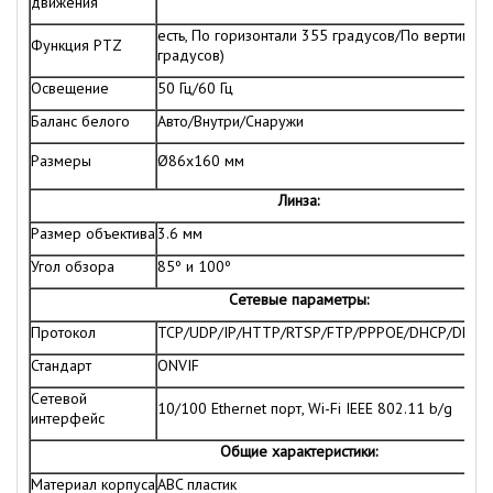
движения
есть, По горизонтали 355 градусов/По вертикали
Функция PTZ
градусов)
Освещение
50 Гц/60 Гц
Баланс белого
Авто/Внутри/Снаружи
Размеры
Ø86x160 мм
Линза:
Размер объектива
3.6 мм
Угол обзора
85º и 100º
Сетевые параметры:
Протокол
TCP/UDP/IP/HTTP/RTSP/FTP/PPPOE/DHCP/DDNS
Стандарт
ONVIF
Сетевой
10/100 Ethernet порт, Wi-Fi IEEE 802.11 b/g
интерфейс
Общие характеристики:
Материал корпуса
ABC пластик