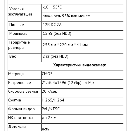
-10 ~ 55°C
Условия
эксплуатации
влажность 95% или менее
Питание
12В DC 2А
Мощность
15 Вт (без HDD)
Габаритные
255 мм * 220 мм * 41 мм
размеры
Вес
2 кг (без HDD)
Характеристики видеокамер:
Матрица
CMOS
Разрешение
2*2304x1296 (1296р) - 3 Mp
Скорость съемки
20 к/сек
Сжатие
H.265/H.264
Формат видео
PAL/NTSC
ИК подсветка
до 25 м
Детекция
есть