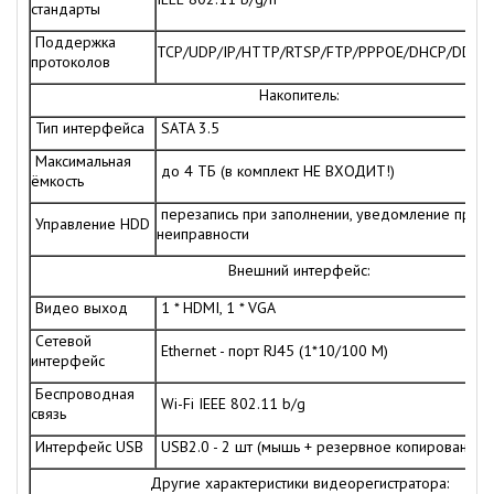
стандарты
Поддержка
TCP/UDP/IP/HTTP/RTSP/FTP/PPPOE/DHCP/DDNS
протоколов
Накопитель:
Тип интерфейса
SATA 3.5
Максимальная
до 4 ТБ (в комплект НЕ ВХОДИТ!)
ёмкость
перезапись при заполнении, уведомление при
Управление HDD
неиправности
Внешний интерфейс:
Видео выход
1 * HDMI, 1 * VGA
Сетевой
Ethernet - порт RJ45 (1*10/100 М)
интерфейс
Беспроводная
Wi-Fi IEEE 802.11 b/g
связь
Интерфейс USB
USB2.0 - 2 шт (мышь + резервное копирование)
Другие характеристики видеорегистратора: