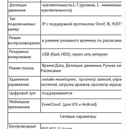
Детекция
чувствительность:1-7 (уровень 1 - минимальная
движения
чувствительность)
Тип
подключаемых
IP c поддержкой протоколов: Onvif, I8, I9,RTSP
камер
Режим
в режиме реального времени, по расписанию, р
воспроизведения
Резервное
USB (flash, HDD), через сеть интернет
копирование
Время/Дата, Детекция движения, Ручная запись,
Режим поиска
Расписание
Удаленное
онлайн мониторинг, просмотр записей, управле
управление
системой, загрузка архивов, просмотр журнала с
Цифровой зум
поддерживается
Мобильное
EseeCloud (для iOS и Android)
приложение
Сетевые параметры:
Беспроводные
IEEE 802.11 b/g/n