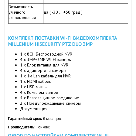
Возможность
уличного
да ( -30 ... +50 град.)
использования
КОМПЛЕКТ ПОСТАВКИ WI-FI ВИДЕОКОМПЛЕКТА
MILLENIUM HISECURITY PTZ DUO 3MP
1 х 8CH Беспроводной NVR
4 x 3MP+3MP WI-FI камеры
1 x Блок питания для NVR
4 x адаптер для камеры
1 x 1м Lan кабель для NVR
1 x HDMI кабель
1 х USB мышь
4 x Комплект винтов
4 x Влагозащитное соединение
2 x Предупреждающие стикеры
Документация
Гарантийный срок:
6 месяцев.
Проиводитель:
Гонконг.
ОБЗОР ПО НАСТРОЙКАМ КОМПЛЕКТОВ WI-FI