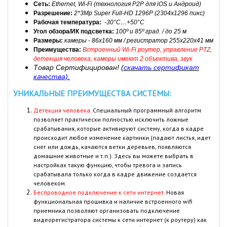
Сеть:
Ethernet, Wi-Fi (технология P2P для iOS и Андроид)
Разрешение:
2*3Mp Super Full-HD 1296P (2304x1296 пикс)
Рабочая температура:
-30°C…+50
°C
Угол обзора/ИК подсветка:
100º и 85º град. / до 25 м
Размеры:
камеры - 86x160 мм / регистратор 255х220х41 мм
Преимущества:
Встроенный
Wi-Fi роутер, управление PTZ,
детекция человека, камеры имеют 2 объектива, звук
Товар Сертифицирован!
(
скачать сертификат
качества).
УНИКАЛЬНЫЕ ПРЕИМУЩЕСТВА СИСТЕМЫ:
Детекция человека.
Специальный программный алгоритм
позволяет практически полностью исключить ложные
срабатывания, которые активируют систему, когда в кадре
происходит любое изменение картинки (падают листья, идет
снег или дождь, качаются ветки деревьев, появляются
домашние животные и т.п.). Здесь вы можете выбрать в
настройках такую функцию, чтобы тревога и запись
срабатывала только когда в кадре движение создается
человеком.
Беспроводное подключение к сети интернет.
Новая
функциональная прошивка и наличие встроенного wifi
приемника позволяют организовать подключение
видеорегистратора системы к сети интернет (к роутеру) как