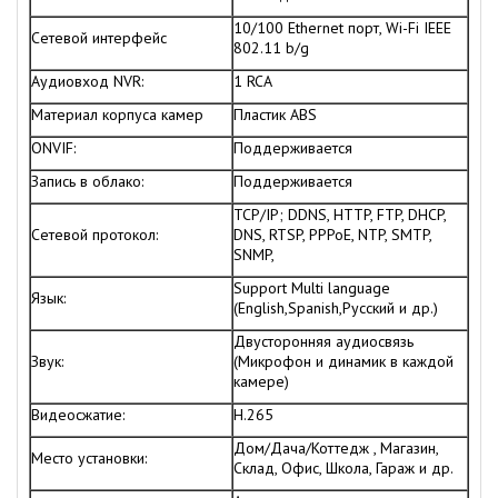
10/100 Ethernet порт, Wi-Fi IEEE
Сетевой интерфейс
802.11 b/g
Аудиовход NVR:
1 RCA
Материал корпуса камер
Пластик ABS
ONVIF:
Поддерживается
Запись в облако:
Поддерживается
TCP/IP; DDNS, HTTP, FTP, DHCP,
Сетевой протокол:
DNS, RTSP, PPPoE, NTP, SMTP,
SNMP,
Support Multi language
Язык:
(English,Spanish,Русский и др.)
Двусторонняя аудиосвязь
Звук:
(Микрофон и динамик в каждой
камере)
Видеосжатие:
H.265
Дом/Дача/Коттедж , Магазин,
Место установки:
Склад, Офис, Школа, Гараж и др.