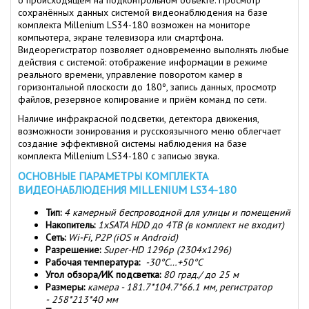
о происходящем на подконтрольном объекте. Просмотр
сохранённых данных системой видеонаблюдения на базе
комплекта Millenium LS34-180 возможен на мониторе
компьютера, экране телевизора или смартфона.
Видеорегистратор позволяет одновременно выполнять любые
действия с системой: отображение информации в режиме
реального времени, управление поворотом камер в
горизонтальной плоскости до 180º, запись данных, просмотр
файлов, резервное копирование и приём команд по сети.
Наличие инфракрасной подсветки, детектора движения,
возможности зонирования и русскоязычного меню облегчает
создание эффективной системы наблюдения на базе
комплекта Millenium LS34-180 с записью звука.
ОСНОВНЫЕ ПАРАМЕТРЫ КОМПЛЕКТА
ВИДЕОНАБЛЮДЕНИЯ MILLENIUM LS34-180
Тип:
4
камерный беспроводной для улицы и помещений
Накопитель:
1хSATA
HDD до 4ТВ (в комплект не входит)
Сеть:
Wi-Fi,
P2P (iOS и Android)
Разрешение:
Super-HD 1296p (2304x1296)
Рабочая температура:
-30°C…+50°C
Угол обзора/ИК подсветка:
80 град./ до 25 м
Размеры:
камера - 181.7*104.7*66.1 мм, регистратор
-
258*213*40 мм