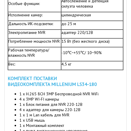
Автослежение и детекция
Особые функции:
силуэта человека
Исполнение камер:
цилиндрическая
Дальность ИК-подсветки:
до 25 м
Электропитание NVR
адаптер 220/12В
Потребление мощности NVR
15 Вт (без жесткого диска)
Рабочая температура/
-10℃~+55℃/ 10~90%
влажность NVR
Вес:
4,5 кг
КОМПЛЕКТ ПОСТАВКИ
ВИДЕОКОМПЛЕКТА
MILLENIUM LS34-180
1 х H.265 8CH 3MP Беспроводной NVR WiFi
4 x 3MP WI-FI камеры
1 x Блок питания для NVR 220-12B
4 x адаптер для камеры 220-12B
1 x 1 м Lan кабель для NVR
1 х USB мышь
1 x Монтажный комплект
1 х пульт дистанционного управления