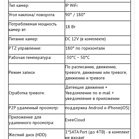
Тип камер:
IP WiFi
Угол наклона/ поворота:
90° / 180°
Потребляемая мощность
18 Вт
камер вт:
Питание камер:
DC 12V (в комплекте)
PTZ управление:
180° по горизонтали
Рабочая температура:
-30°C ~ 50°C
По расписанию, движению,
Режим записи
тревоге, движению или тревоге,
движению и тревоге
Детекция движения +
Стработка тревоги:
Уведомление по e-mail +
уведомление в приложении
P2P удаленный просмотр:
поддержка Android и iPhone(iOS)
Приложение для
EseeCloud
удаленного просмотра:
1*SATA Port (до 4TB) - в комплект
Жесткий диск (HDD):
не входит