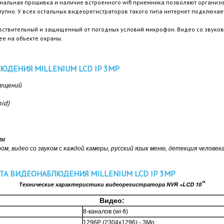
альная прошивка и наличие встроенного wifi приемника позволяют организо
доступно. У всех остальных видеорегистраторов такого типа интернет подключа
вствительный и защищенный от погодных условий микрофон. Видео со звуков
е на объекте охраны.
ДЕНИЯ MILLENIUM LCD IP 3MP
мещений
id)
мм
ом, видео со звуком с каждой камеры, русский язык меню, детекция человека
ТА ВИДЕОНАБЛЮДЕНИЯ MILLENIUM LCD IP 3MP
"
Технические характеристики видеорегистратора NVR +LCD 10
Видео:
8-каналов (wi-fi)
1296P (2304x1296) - 3Mp