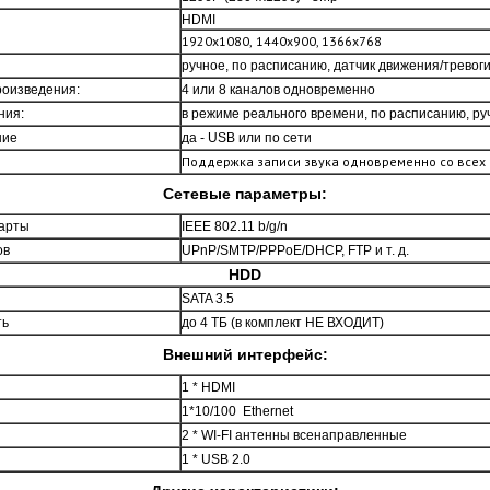
HDMI
1920x1080,
1440x900, 1366x768
ручное, по расписанию, датчик движения/тревог
роизведения:
4 или 8 каналов одновременно
ния:
в режиме реального времени, по расписанию, ру
ние
да - USB или по сети
Поддержка записи звука одновременно со всех
Сетевые параметры:
арты
IEEE 802.11 b/g/n
ов
UPnP/SMTP/PPPoE/DHCP, FTP и т. д.
HDD
SATA 3.5
ть
до 4 ТБ (в комплект НЕ ВХОДИТ)
Внешний интерфейс:
1 * HDMI
1*10/100 Ethernet
2 * WI-FI антенны всенаправленные
1 * USB 2.0