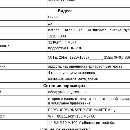
Видео:
H.265
да
встроенный защищенный микрофон высокой чув
1920*1080
32 Кбит ~ 4 Мбит
анных:
поддержка CBR/VBR
50 Гц: 25fps (1920x1080) _ _ _ _ _ 25fps (640x480)
ния:
яркость, насыщенность, контраст, цветность
4 конфигурируемых региона
название канала, дата, время
Сетевые параметры:
и
обнаружения движения
отправка сигнала тревоги по электронной почт
в мобильное приложение
P2P/DHCP/DDNS/PPPoE/E-Mail/FTP и т. д.
ол:
WI-FI 802.11b/g/n 150 Мбит/С
1 * RJ45 10 М/100 М ethernet интерфейс
Общие характеристики: