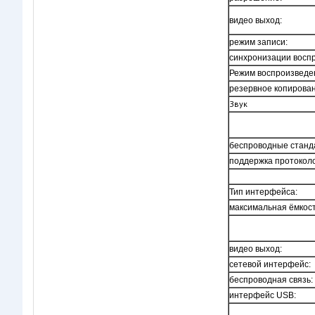
видео выход:
режим записи:
синхронизации восп
Режим воспроизведе
резервное копирова
Звук
беспроводные станд
поддержка протокол
Тип интерфейса:
максимальная ёмкос
видео выход:
сетевой интерфейс:
беспроводная связь:
интерфейс USB: