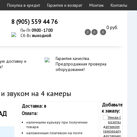
Покупка в кредит
Гарантия и возврат
Монтаж
Контакты
8 (905) 559 44 76
0 руб.
Пн-Пт
09:00 - 17:00
0
0
0
Сб-Вс
выходной
Гарантия качества.
ую доставку и
Предпродажная проверка
в!
оборудования!
 и звуком на 4 камеры
Добавьте
Доставка: в
к заказу:
АД
Оплата:
Ум
ро
наличными курьеру при получении
да
товара
те
наложенным платежом на почте
ди