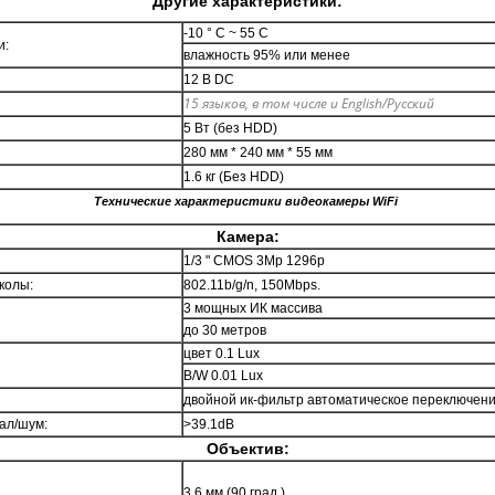
Другие характеристики:
-10 ° C ~ 55 C
и:
влажность 95% или менее
12 В DC
15 языков, в том числе и English/Русский
5 Вт (без HDD)
280 мм * 240 мм * 55 мм
1.6 кг (Без HDD)
Технические характеристики видеокамеры WiFi
Камера:
1/3 " CMOS 3Mp 1296p
колы:
802.11b/g/n, 150Mbps.
3 мощных ИК массива
до 30 метров
цвет 0.1 Lux
B/W 0.01 Lux
двойной ик-фильтр автоматическое переключен
ал/шум:
>39.1dB
Объектив:
3.6 мм (90 град.)