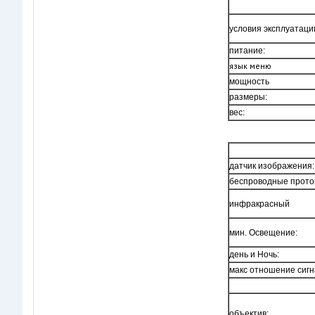
условия эксплуатаци
питание:
язык меню
мощность
размеры:
вес:
датчик изображения:
беспроводные прото
инфракрасный
мин. Освещение:
день и Ночь:
макс oтношение сигн
объектив: