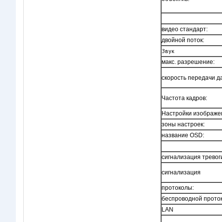
видео стандарт:
двойной поток:
Звук
макс. разрешение:
скорость передачи д
Частота кадров:
Настройки изображе
зоны настроек:
название OSD:
сигнализация тревог
сигнализация
протоколы:
беспроводной проток
LAN