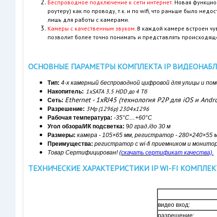
Беспроводное подключение к сети интернет.
Новая функцион
роутеру) как по проводу, т.к. и по wifi, что раньше было не
лишь для работы с камерами.
Камеры с качественным звуком.
В каждой камере встроен чу
позволит более точно понимать и представлять происходяще
ОСНОВНЫЕ ПАРАМЕТРЫ КОМПЛЕКТА IP ВИДЕОНАБЛЮ
Тип:
4-х камерный беспроводной цифровой для улицы и по
1хSATA 3.5 HDD до 4 Tб
Накопитель:
Ethernet - 1хRJ45 (технология P2P для iOS и Andro
Сеть:
3Mp (1296p) 2304х1296
Разрешение:
Рабочая температура:
-35°C…+6
0
°C
Угол обзора/ИК подсветка:
9
0 град./до 30 м
Размеры:
камера - 105
×65
мм, регистратор - 280×240×55 
Преимущества:
регистратор с wi-fi приемником и монитор
Товар Сертифицирован!
(
скачать сертификат качества).
ТЕХНИЧЕСКИЕ ХАРАКТЕРИСТИКИ IP WI-FI КОМПЛЕК
видео вход:
разрешение: