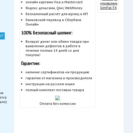
онлайн картами Visa и Mastercard
уп
Si
Яндекс.деньгами, Qiwi, WebMoney
безналичный расчёт для юрлиц и ИП
банковский перевод и Сбербанк
Онлайн
100% Безопасный шопинг:
е?
Возврат денег или обмен товара при
выявлении дефектов в работе в
течение полных 14 дней со дня
покупки!
Гарантии:
наличие сертификатов на продукцию
гарантия от магазина и производителя
инструкция на русском языке
полный комплект поставки товара
ия
ется
ьно)
Оплата без комиссии