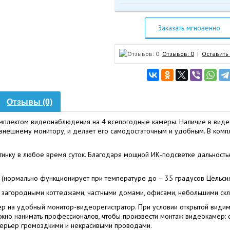
Заказать мгновенно
Отзывов: 0
|
Оставить
Отзывы (0)
омплектом видеонаблюдения на 4 всепогодные камеры. Наличие в виде
внешнему монитору, и делает его самодостаточным и удобным. В компл
тинку в любое время суток. Благодаря мощной ИК-подсветке дальност
(нормально функционирует при температуре до – 35 градусов Цельсия)
 загородными коттеджами, частными домами, офисами, небольшими скл
р на удобный монитор-видеорегистратор. При условии открытой видимос
ужно нанимать профессионалов, чтобы произвести монтаж видеокамер: с
стерьер громоздкими и некрасивыми проводами.