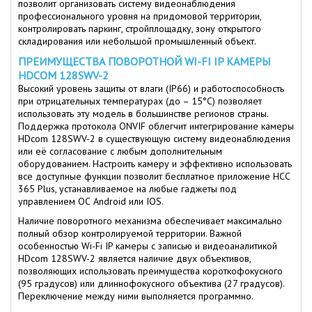
позволит организовать систему видеонаблюдения
профессионального уровня на придомовой территории,
контролировать паркинг, стройплощадку, зону открытого
складирования или небольшой промышленный объект.
ПРЕИМУЩЕСТВА ПОВОРОТНОЙ WI-FI IP КАМЕРЫ
HDCOM 128SWV-2
Высокий уровень защиты от влаги (IP66) и работоспособность
при отрицательных температурах (до – 15°С) позволяет
использовать эту модель в большинстве регионов страны.
Поддержка протокола ONVIF облегчит интегрирование камеры
HDcom 128SWV-2 в существующую систему видеонаблюдения
или её согласование с любым дополнительным
оборудованием. Настроить камеру и эффективно использовать
все доступные функции позволит бесплатное приложение НСС
365 Plus, устанавливаемое на любые гаджеты под
управлением ОС Android или IOS.
Наличие поворотного механизма обеспечивает максимально
полный обзор контролируемой территории. Важной
особенностью Wi-Fi IP камеры с записью и видеоаналитикой
HDcom 128SWV-2 является наличие двух объективов,
позволяющих использовать преимущества короткофокусного
(95 градусов) или длиннофокусного объектива (27 градусов).
Переключение между ними выполняется программно.