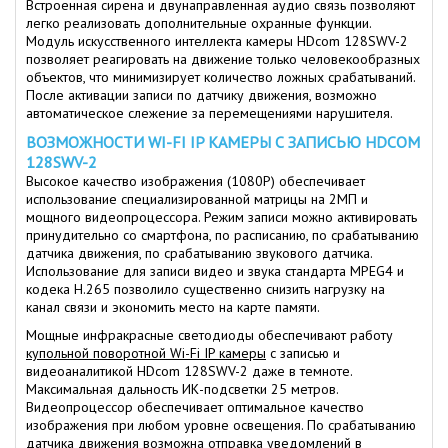
Встроенная сирена и двунаправленная аудио связь позволяют
легко реализовать дополнительные охранные функции.
Модуль искусственного интеллекта камеры HDcom 128SWV-2
позволяет реагировать на движение только человекообразных
объектов, что минимизирует количество ложных срабатываний.
После активации записи по датчику движения, возможно
автоматическое слежение за перемещениями нарушителя.
ВОЗМОЖНОСТИ WI-FI IP КАМЕРЫ С ЗАПИСЬЮ HDCOM
128SWV-2
Высокое качество изображения (1080Р) обеспечивает
использование специализированной матрицы на 2МП и
мощного видеопроцессора. Режим записи можно активировать
принудительно со смартфона, по расписанию, по срабатыванию
датчика движения, по срабатыванию звукового датчика.
Использование для записи видео и звука стандарта MPEG4 и
кодека H.265 позволило существенно снизить нагрузку на
канал связи и экономить место на карте памяти.
Мощные инфракрасные светодиоды обеспечивают работу
купольной поворотной Wi-Fi IP камеры
с записью и
видеоаналитикой HDcom 128SWV-2 даже в темноте.
Максимальная дальность ИК-подсветки 25 метров.
Видеопроцессор обеспечивает оптимальное качество
изображения при любом уровне освещения. По срабатыванию
датчика движения возможна отправка уведомлений в