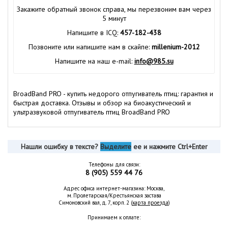
Закажите обратный звонок справа, мы перезвоним вам через
5 минут
Напишите в ICQ:
457-182-438
Позвоните или напишите нам в скайпе:
millenium-2012
Напишите на наш e-mail:
info@985.su
BroadBand PRO - купить недорого отпугиватель птиц: гарантия и
быстрая доставка. Отзывы и обзор на биоакустический и
ультразвуковой отпугиватель птиц BroadBand PRO
Нашли ошибку в тексте?
Выделите
ее и нажмите Ctrl+Enter
Телефоны для связи:
8 (905) 559 44 76
Адрес офиса интернет-магазина: Москва,
м. Пролетарская/Крестьянская застава
Симоновский вал, д. 7, корп. 2 (
карта проезда
)
Принимаем к оплате: