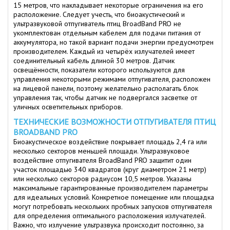
15 метров, что накладывает некоторые ограничения на его
расположение. Следует учесть, что биоакустический и
ультразвуковой отпугиватель птиц BroadBand PRO не
укомплектован отдельным кабелем для подачи питания от
аккумулятора, но такой вариант подачи энергии предусмотрен
производителем. Каждый из четырёх излучателей имеет
соединительный кабель длиной 30 метров. Датчик
освещённости, показатели которого используются для
управления некоторыми режимами отпугивателя, расположен
на лицевой панели, поэтому желательно располагать блок
управления так, чтобы датчик не подвергался засветке от
уличных осветительных приборов.
ТЕХНИЧЕСКИЕ ВОЗМОЖНОСТИ ОТПУГИВАТЕЛЯ ПТИЦ
BROADBAND PRO
Биоакустическое воздействие покрывает площадь 2,4 га или
несколько секторов меньшей площади. Ультразвуковое
воздействие отпугивателя BroadBand PRO защитит один
участок площадью 340 квадратов (круг диаметром 21 метр)
или несколько секторов радиусом 10,5 метров. Указаны
максимальные гарантированные производителем параметры
для идеальных условий. Конкретное помещение или площадка
могут потребовать нескольких пробных запусков отпугивателя
для определения оптимального расположения излучателей.
Важно, что излучение ультразвука происходит постоянно, за