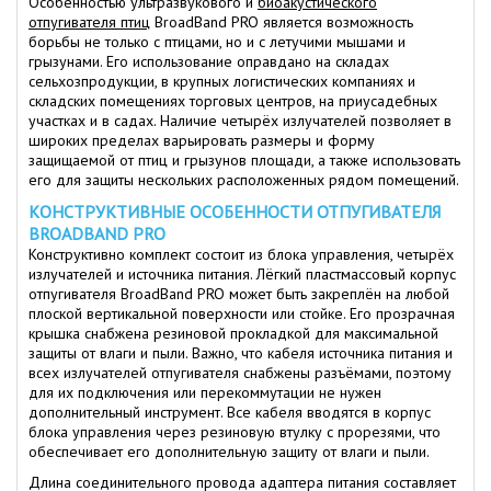
Особенностью ультразвукового и
биоакустического
отпугивателя птиц
BroadBand PRO является возможность
борьбы не только с птицами, но и с летучими мышами и
грызунами. Его использование оправдано на складах
сельхозпродукции, в крупных логистических компаниях и
складских помещениях торговых центров, на приусадебных
участках и в садах. Наличие четырёх излучателей позволяет в
широких пределах варьировать размеры и форму
защищаемой от птиц и грызунов площади, а также использовать
его для защиты нескольких расположенных рядом помещений.
КОНСТРУКТИВНЫЕ ОСОБЕННОСТИ ОТПУГИВАТЕЛЯ
BROADBAND PRO
Конструктивно комплект состоит из блока управления, четырёх
излучателей и источника питания. Лёгкий пластмассовый корпус
отпугивателя BroadBand PRO может быть закреплён на любой
плоской вертикальной поверхности или стойке. Его прозрачная
крышка снабжена резиновой прокладкой для максимальной
защиты от влаги и пыли. Важно, что кабеля источника питания и
всех излучателей отпугивателя снабжены разъёмами, поэтому
для их подключения или перекоммутации не нужен
дополнительный инструмент. Все кабеля вводятся в корпус
блока управления через резиновую втулку с прорезями, что
обеспечивает его дополнительную защиту от влаги и пыли.
Длина соединительного провода адаптера питания составляет