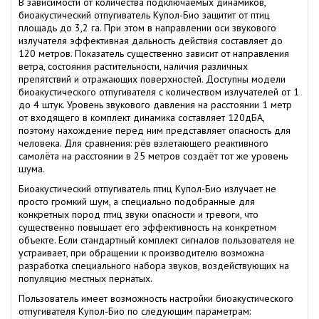
В зависимости от количества подключаемых динамиков,
биоакустический отпугиватель Купол-Био защитит от птиц
площадь до 3,2 га. При этом в направлении оси звукового
излучателя эффективная дальность действия составляет до
120 метров. Показатель существенно зависит от направления
ветра, состояния растительности, наличия различных
препятствий и отражающих поверхностей. Доступны модели
биоакустического отпугивателя с количеством излучателей от 1
до 4 штук. Уровень звукового давления на расстоянии 1 метр
от входящего в комплект динамика составляет 120дБА,
поэтому нахождение перед ним представляет опасность для
человека. Для сравнения: рёв взлетающего реактивного
самолёта на расстоянии в 25 метров создаёт тот же уровень
шума.
Биоакустический отпугиватель птиц Купол-Био излучает не
просто громкий шум, а специально подобранные для
конкретных пород птиц звуки опасности и тревоги, что
существенно повышает его эффективность на конкретном
объекте. Если стандартный комплект сигналов пользователя не
устраивает, при обращении к производителю возможна
разработка специального набора звуков, воздействующих на
популяцию местных пернатых.
Пользователь имеет возможность настройки биоакустического
отпугивателя Купол-Био по следующим параметрам: