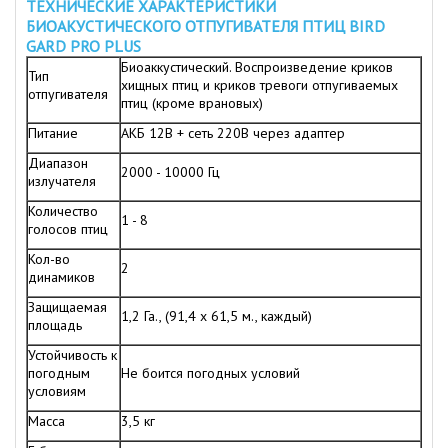
ТЕХНИЧЕСКИЕ ХАРАКТЕРИСТИКИ
БИОАКУСТИЧЕСКОГО ОТПУГИВАТЕЛЯ ПТИЦ BIRD
GARD PRO PLUS
Биоаккустический. Воспроизведение криков
Тип
хищных птиц и криков тревоги отпугиваемых
отпугивателя
птиц (кроме врановых)
Питание
АКБ 12В + сеть 220В через адаптер
Диапазон
2000 - 10000 Гц
излучателя
Количество
1 - 8
голосов птиц
Кол-во
2
динамиков
Защищаемая
1,2 Га., (91,4 х 61,5 м., каждый)
площадь
Устойчивость к
погодным
Не боится погодных условий
условиям
Масса
3,5 кг