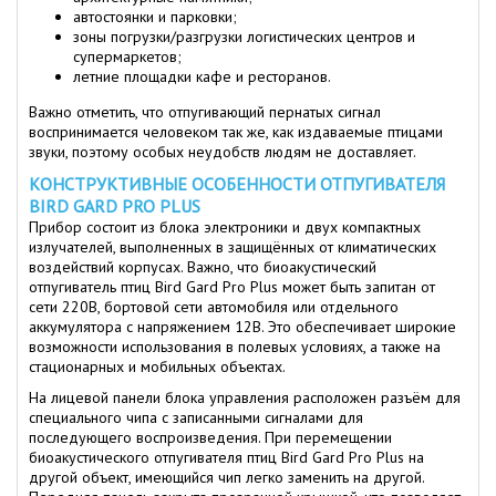
автостоянки и парковки;
зоны погрузки/разгрузки логистических центров и
супермаркетов;
летние площадки кафе и ресторанов.
Важно отметить, что отпугивающий пернатых сигнал
воспринимается человеком так же, как издаваемые птицами
звуки, поэтому особых неудобств людям не доставляет.
КОНСТРУКТИВНЫЕ ОСОБЕННОСТИ ОТПУГИВАТЕЛЯ
BIRD GARD PRO PLUS
Прибор состоит из блока электроники и двух компактных
излучателей, выполненных в защищённых от климатических
воздействий корпусах. Важно, что биоакустический
отпугиватель птиц Bird Gard Pro Plus может быть запитан от
сети 220В, бортовой сети автомобиля или отдельного
аккумулятора с напряжением 12В. Это обеспечивает широкие
возможности использования в полевых условиях, а также на
стационарных и мобильных объектах.
На лицевой панели блока управления расположен разъём для
специального чипа с записанными сигналами для
последующего воспроизведения. При перемещении
биоакустического отпугивателя птиц Bird Gard Pro Plus на
другой объект, имеющийся чип легко заменить на другой.