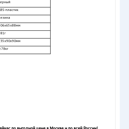
черный
ABS-пластик
резина
206x65x88мм
581г
235x90x90мм
.78кг
час по выгодной цене в Москве и по всей России!