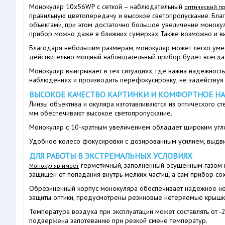
Монокуляр 10х56WP с сеткой – наблюдательный
оптический п
правильную цветопередачу и высокое светопропускание. Бла
объектами, при этом достаточно большое увеличение монокул
прибор можно даже в ближних сумерках Также возможно и выч
Благодаря небольшим размерам, монокуляр может легко умест
действительно мощный наблюдательный прибор будет всегда
Монокуляр выигрывает в тех ситуациях, где важна надежност
наблюдениях и производить перефокусировку, не задействуя 
ВЫСОКОЕ КАЧЕСТВО КАРТИНКИ И КОМФОРТНОЕ Н
Линзы объектива и окуляра изготавливаются из оптического с
мм обеспечивают высокое светопропускание.
Монокуляр с 10-кратным увеличением обладает широким углом
Удобное колесо фокусировки с дозированным усилием, выдвиж
ДЛЯ РАБОТЫ В ЭКСТРЕМАЛЬНЫХ УСЛОВИЯХ
герметичный, заполненный осушенным газом ко
Монокуляр имеет
защищен от попадания внутрь мелких частиц, а сам прибор со
Обрезиненный корпус монокуляра обеспечивает надежное нес
защиты оптики, предусмотрены резиновые нетеряемые крышк
Температура воздуха при эксплуатации может составлять от -
подвержена запотеванию при резкой смене температур.