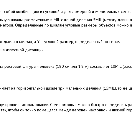
яет собой комбинацию из угловой и дальномерной измерительных сеток.
альную шкалы, размеченные в MIL с ценой деления 5MIL (между длинны
100 метров. Определенные по шкалам угловые размеры объектов можно и
 предмета в метрах, а Y – угловой размер, определенный по сетке.
на известной дистанции:
та ростовой фигуры человека (180 см или 1.8 м) составляет 10MIL (ра
имает на горизонтальной шкале три маленьких деления (15MIL), то ее ш
ще проще в использовании. С ее помощью можно быстро определить рас
так, чтобы он точно помещался между верхней наклонной и нижней гори