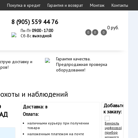
Покупка в кредит
Гарантия и возврат
Монтаж
Контакты
8 (905) 559 44 76
0 руб.
Пн-Пт
09:00 - 17:00
0
0
0
Сб-Вс
выходной
Гарантия качества.
струю доставку и
Предпродажная проверка
еров!
оборудования!
 охоты и наблюдений
о
Добавьте
Доставка: в
к заказу:
КАД
Оплата:
Бинокл
наличными курьеру при получении
цифров
товара
прибор
наложенным платежом на почте
ночног