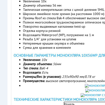
Увеличение 10х
Диаметр объектива 56 мм
Тактическая измерительная сетка с ценой деления 5MIL
Широкое линейное поле зрения (на расстоянии 1000 м)
Призмы Roof из стекла Bak-4 обеспечивают высокое св
Полное многослойное трудноистираемое оптическое пр
Поворотно-выдвижные наглазники twist-up
Отделка корпуса резиной
Водозащита Waterproof (WP), погружение на 1 м
Резьба 1/4'' для установки на штатив
Нетеряемые крышки окуляра и объектива
Сумка для хранения в комплекте
ОСНОВНЫЕ ПАРАМЕТРЫ МОНОКУЛЯРА 10Х56WP ДЛ
Увеличение:
10x
Диаметр объектива:
56мм
Тип стекла:
ВаК-4
Водозащита:
Есть
Размеры/Вес (в упаковке):
235x90x90 мм/0.78 кг
Преимущества:
высокое светопропускание, многослойно
ТЕХНИЧЕСКИЕ ХАРАКТЕРИСТИКИ МОНОКУЛЯРА 10Х
Модель