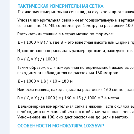
ТАКТИЧЕСКАЯ ИЗМЕРИТЕЛЬНАЯ СЕТКА
Тактическая измерительная сетка видна окуляре и представл
Угловая измерительная сетка имеет горизонтальную и вертик
означает, что 10 MIL соответствует 1 метру на расстоянии 
Рассчитать дистанцию в метрах можно по формуле:
Д= ( 1000 × В ) / Y, где В – это известная высота или ширина
И, соответственно рассчитать размер предмета, находящегося 
В = ( Д × Y ) / ( 1000 ).
Таким образом, если измеренная по вертикальной шкале высо
находится от наблюдателя на расстоянии 180 метров:
Д= ( 1000 × 1.8 ) / 10 = 180 м.
Или если машина, находящаяся на расстоянии 160 метров, зан
В = ( Д × Y ) / ( 1000 ) = ( 160 × 15 ) / 1000 = 2.4 метра.
Дальномерная измерительная сетка в нижней части окуляра е
необходимо поместить объект высотой 2 метра в поле зрения 
Умноженное на 100, оно даст расстояние до цели в метрах.
ОСОБЕННОСТИ МОНОКУЛЯРА 10Х56WP