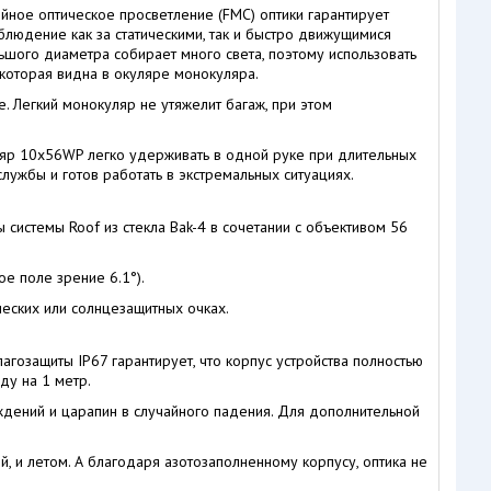
йное оптическое просветление (FMC) оптики гарантирует
юдение как за статическими, так и быстро движущимися
ьшого диаметра собирает много света, поэтому использовать
которая видна в окуляре монокуляра.
 Легкий монокуляр не утяжелит багаж, при этом
уляр 10х56WP легко удерживать в одной руке при длительных
ужбы и готов работать в экстремальных ситуациях.
системы Roof из стекла Bak-4 в сочетании с объективом 56
е поле зрение 6.1°).
еских или солнцезащитных очках.
гозащиты IP67 гарантирует, что корпус устройства полностью
ду на 1 метр.
дений и царапин в случайного падения. Для дополнительной
, и летом. А благодаря азотозаполненному корпусу, оптика не