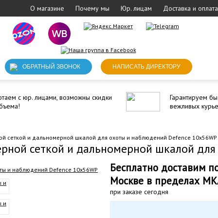
О магазине
Почему мы
Юр. лицам
Доставка и оплата
ОБРАТНЫЙ ЗВОНОК
НАПИСАТЬ ДИРЕКТОРУ
таем с юр. лицами, возможны скидки
Гарантируем бы
бъема!
вежливых курь
ой сеткой и дальномерной шкалой для охоты и наблюдений Defence 10х56WP
ерной сеткой и дальномерной шкалой для
Бесплатно доставим п
Москве в пределах М
при заказе сегодня