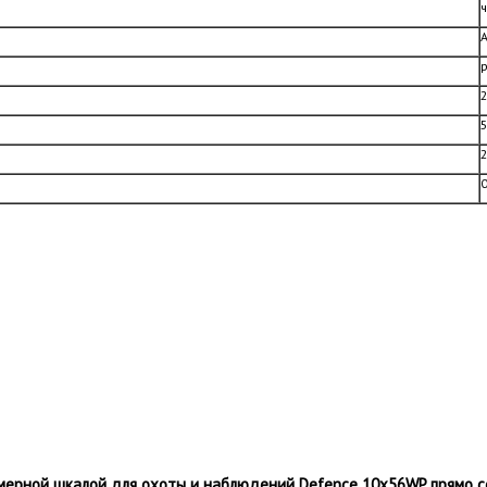
0
мерной шкалой для охоты и наблюдений Defence 10х56WP прямо сей