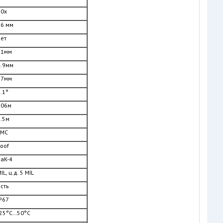
10х
56 мм
нет
21мм
4.9мм
17мм
.1°
106м
3.5м
FMC
oof
BaK-4
IL, ц.д. 5 MIL
сть
P67
-25°С…50°С