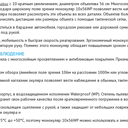
с 10-кратным увеличением, диаметром объектива 56 см. Многосло
рибор
годаря широкому полю зрения монокуляр 10х56WP позволяет вести набл
яра позволяет рассмотреть эти объекты во всех деталях. Объектив бол
ислять дистанцию или размеры объекта с помощью тактической сетки, 
иться в бардачке автомобиля, городском рюкзаке или дорожной сумке.
 под рукой.
ь, мобильность и быстрая скорость реагирования. Эргономичный монок
вторую руку. Помимо этого монокуляр обладает повышенным сроком сл
АБЛЮДЕНИЕ
текла с многослойным просветлением и антибликовым покрытием. Призмы 
 обзора (линейное поле зрения 106м на расстоянии 1000м или углово
ной наглазник окуляра позволяет вести наблюдение в обычных, тактич
рпус, в водозащищенном исполнении Waterproof (WP). Степень пылевла
хранит свои рабочие качества после кратковременного погружения в во
кользящее сцепление с рукой, а также защищает от небольших повреж
и окуляра и
25°С до +50°С, поэтому монокуляр 10х56WP можно использовать и зимой