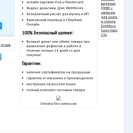
видени
онлайн картами Visa и Mastercard
(ПНВ) с
Яндекс.деньгами, Qiwi, WebMoney
запись
безналичный расчёт для юрлиц и ИП
для ох
и спорт
банковский перевод и Сбербанк
DigiMic
Онлайн
?
Soon H
100% Безопасный шопинг:
13x
Возврат денег или обмен товара при
 отзыв
выявлении дефектов в работе в
течение полных 14 дней со дня
покупки!
Гарантии:
наличие сертификатов на продукцию
гарантия от магазина и производителя
инструкция на русском языке
полный комплект поставки товара
Оплата без комиссии