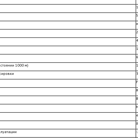
6
стоянии 1000 м)
сировки
R
M
е
I
плуатации