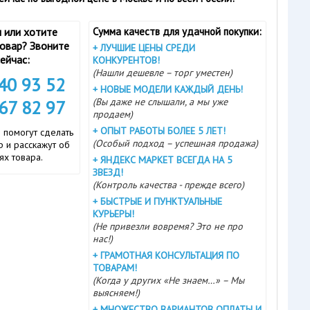
 или хотите
Сумма качеств для удачной покупки:
товар? Звоните
+
ЛУЧШИЕ ЦЕНЫ СРЕДИ
ейчас:
КОНКУРЕНТОВ!
(Нашли дешевле – торг уместен)
740 93 52
+
НОВЫЕ МОДЕЛИ КАЖДЫЙ ДЕНЬ!
(Вы даже не слышали, а мы уже
167 82 97
продаем)
+
ОПЫТ РАБОТЫ БОЛЕЕ 5 ЛЕТ!
 помогут сделать
(Особый подход – успешная продажа)
 и расскажут об
ях товара.
+
ЯНДЕКС МАРКЕТ ВСЕГДА НА 5
ЗВЕЗД!
(Контроль качества - прежде всего)
+
БЫСТРЫЕ И ПУНКТУАЛЬНЫЕ
КУРЬЕРЫ!
(Не привезли вовремя? Это не про
нас!)
+
ГРАМОТНАЯ КОНСУЛЬТАЦИЯ ПО
ТОВАРАМ!
(Когда у других «Не знаем…» – Мы
выясняем!)
+
МНОЖЕСТВО ВАРИАНТОВ ОПЛАТЫ И