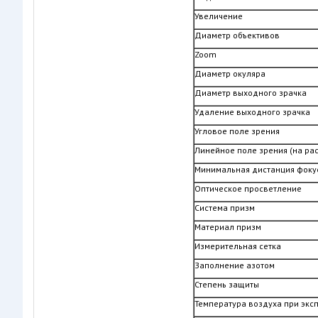
Увеличение
Диаметр объективов
Zoom
Диаметр окуляра
Диаметр выходного зрачка
Удаление выходного зрачка
Угловое поле зрения
Линейное поле зрения (на рас
Минимальная дистанция фоку
Оптическое просветление
Система призм
Материал призм
Измерительная сетка
Заполнение азотом
Степень защиты
Температура воздуха при экс