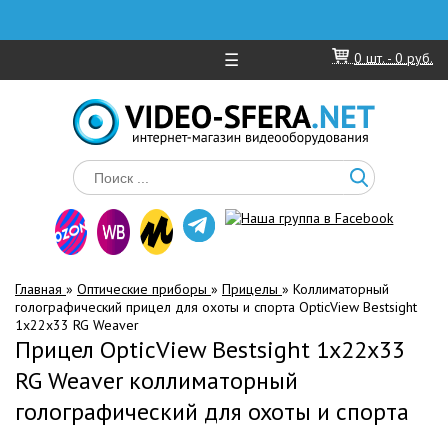
☰
0
шт. -
0 руб.
Главная
»
Оптические приборы
»
Прицелы
»
Коллиматорный
голографический прицел для охоты и спорта OpticView Bestsight
1х22х33 RG Weaver
Прицел OpticView Bestsight 1х22х33
RG Weaver коллиматорный
голографический для охоты и спорта