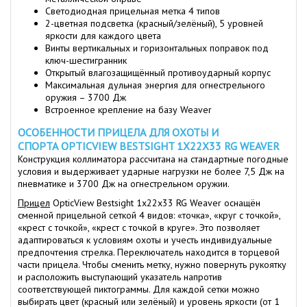
Светодиодная прицельная метка 4 типов
2-цветная подсветка (красный/зелёный), 5 уровней
яркости для каждого цвета
Винты вертикальных и горизонтальных поправок под
ключ-шестигранник
Открытый влагозащищённый противоударный корпус
Максимальная дульная энергия для огнестрельного
оружия – 3700 Дж
Встроенное крепление на базу Weaver
ОСОБЕННОСТИ ПРИЦЕЛА ДЛЯ ОХОТЫ И
СПОРТА OPTICVIEW BESTSIGHT 1Х22Х33 RG WEAVER
Конструкция коллиматора рассчитана на стандартные погодные
условия и выдерживает ударные нагрузки не более 7,5 Дж на
пневматике и 3700 Дж на огнестрельном оружии.
Прицел
OpticView Bestsight 1х22х33 RG Weaver оснащён
сменной прицельной сеткой 4 видов: «точка», «круг с точкой»,
«крест с точкой», «крест с точкой в круге». Это позволяет
адаптироваться к условиям охоты и учесть индивидуальные
предпочтения стрелка. Переключатель находится в торцевой
части прицела. Чтобы сменить метку, нужно повернуть рукоятку
и расположить выступающий указатель напротив
соответствующей пиктограммы. Для каждой сетки можно
выбирать цвет (красный или зелёный) и уровень яркости (от 1