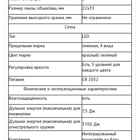
Размер линзы объектива, мм
22x33
Удаление выходного зрачка, мм
Не ограничено
Сетка
Тип
LED
Прицельная марка
сменная, 4 вида
Цвет марки
красный/ зелёный
Есть, 5 уровней для
Регулировка яркости
каждого цвета
Питание
CR 2032
Физические и эксплуатационные характеристики
Влагозащищённость
есть
Дульная энергия (максимальная) для
7,5 Дж
пневматики
Дульная энергия (максимальная) для
3700 Дж
огнестрельного оружия
Интегрированный
Крепление
кронштейн на базу