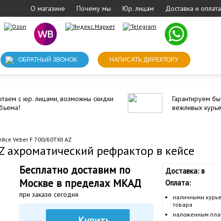
О магазине
Почему мы
Юр. лицам
Доставка и оплата
ОБРАТНЫЙ ЗВОНОК
НАПИСАТЬ ДИРЕКТОРУ
таем с юр. лицами, возможны скидки
Гарантируем бы
бъема!
вежливых курь
йсе Veber F 700/60TXII AZ
 AZ ахроматический рефрактор в кейсе
Бесплатно доставим по
Доставка: в
Москве в пределах МКАД
Оплата:
при заказе сегодня
наличными курье
товара
наложенным пла
Купить