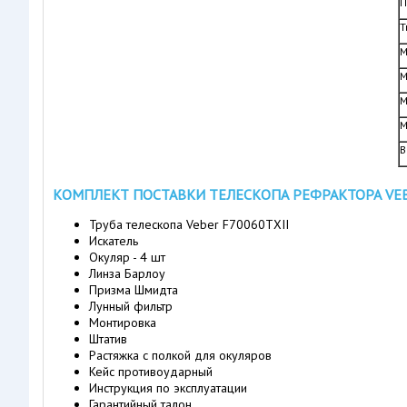
П
Т
М
М
М
М
В
КОМПЛЕКТ ПОСТАВКИ ТЕЛЕСКОПА РЕФРАКТОРА VEBER
Труба телескопа Veber F70060TXII
Искатель
Окуляр - 4 шт
Линза Барлоу
Призма Шмидта
Лунный фильтр
Монтировка
Штатив
Растяжка с полкой для окуляров
Кейс противоударный
Инструкция по эксплуатации
Гарантийный талон