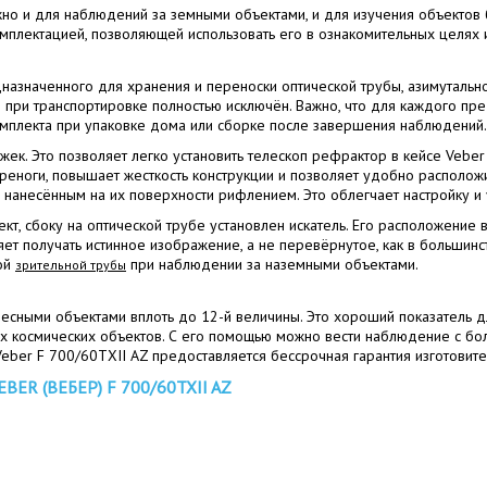
но и для наблюдений за земными объектами, и для изучения объектов
плектацией, позволяющей использовать его в ознакомительных целях 
назначенного для хранения и переноски оптической трубы, азимутальной
 при транспортировке полностью исключён. Важно, что для каждого п
омплекта при упаковке дома или сборке после завершения наблюдений.
ек. Это позволяет легко установить телескоп рефрактор в кейсе Vebe
треноги, повышает жесткость конструкции и позволяет удобно располо
 нанесённым на их поверхности рифлением. Это облегчает настройку и
, сбоку на оптической трубе установлен искатель. Его расположение в
ет получать истинное изображение, а не перевёрнутое, как в большинс
ной
при наблюдении за наземными объектами.
зрительной трубы
есными объектами вплоть до 12-й величины. Это хороший показатель д
х космических объектов. С его помощью можно вести наблюдение с бол
eber F 700/60TXII AZ предоставляется бессрочная гарантия изготовите
R (ВЕБЕР) F 700/60TXII AZ