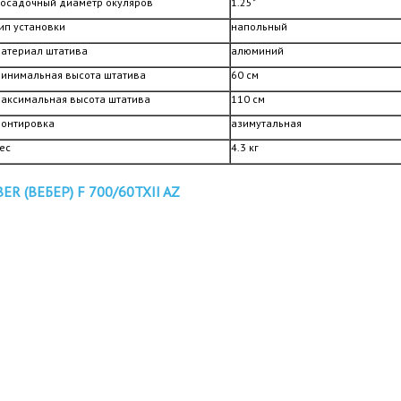
осадочный диаметр окуляров
1.25"
ип установки
напольный
атериал штатива
алюминий
инимальная высота штатива
60 см
аксимальная высота штатива
110 см
онтировка
азимутальная
ес
4.3 кг
 (ВЕБЕР) F 700/60TXII AZ