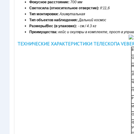
Фокусное расстояние:
 700 мм
Светосила (относительное отверстие): 
f/:11,6
Т
ип монтировки: 
Азимутальная
Тип объектов наблюдения: 
Дальний космос
Размеры/Вес (в упаковке): 
- см./ 4.3 кг
Преимущества:
кейс и окуляры в комплекте, прост в упра
ТЕХНИЧЕСКИЕ ХАРАКТЕРИСТИКИ ТЕЛЕСКОПА VEBER (В
В
О
М
Д
Ф
П
Р
И
О
Ф
у