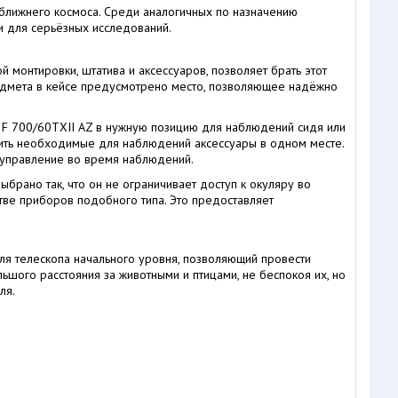
 ближнего космоса. Среди аналогичных по назначению
и для серьёзных исследований.
 монтировки, штатива и аксессуаров, позволяет брать этот
редмета в кейсе предусмотрено место, позволяющее надёжно
r F 700/60TXII AZ в нужную позицию для наблюдений сидя или
жить необходимые для наблюдений аксессуары в одном месте.
 управление во время наблюдений.
ыбрано так, что он не ограничивает доступ к окуляру во
тве приборов подобного типа. Это предоставляет
ля телескопа начального уровня, позволяющий провести
ьшого расстояния за животными и птицами, не беспокоя их, но
ля.