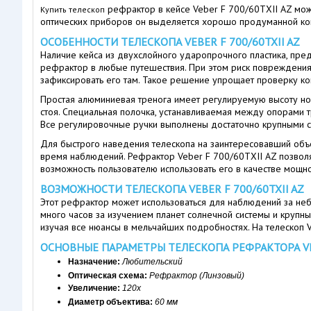
рефрактор в кейсе Veber F 700/60TXII AZ мож
Купить телескоп
оптических приборов он выделяется хорошо продуманной ком
ОСОБЕННОСТИ ТЕЛЕСКОПА VEBER F 700/60TXII AZ
Наличие кейса из двухслойного ударопрочного пластика, пред
рефрактор в любые путешествия. При этом риск повреждения
зафиксировать его там. Такое решение упрощает проверку к
Простая алюминиевая тренога имеет регулируемую высоту нож
стоя. Специальная полочка, устанавливаемая между опорами 
Все регулировочные ручки выполнены достаточно крупными с
Для быстрого наведения телескопа на заинтересовавший объект
время наблюдений. Рефрактор Veber F 700/60TXII AZ позволя
возможность пользователю использовать его в качестве мощ
ВОЗМОЖНОСТИ ТЕЛЕСКОПА VEBER F 700/60TXII AZ
Этот рефрактор может использоваться для наблюдений за неб
много часов за изучением планет солнечной системы и крупны
изучая все нюансы в мельчайших подробностях. На телескоп V
ОСНОВНЫЕ ПАРАМЕТРЫ ТЕЛЕСКОПА РЕФРАКТОРА VEBE
Назначение: 
Любительский
Оптическая схема: 
Рефрактор (Линзовый)
Увеличение: 
120х
Диаметр объектива: 
60 мм