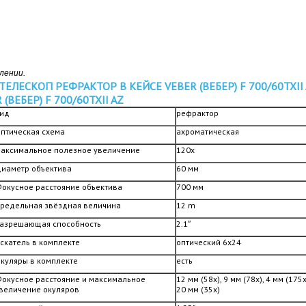
влении
.
ЕБЕР) F 700/60TXII AZ
ид
рефрактор
птическая схема
ахроматическая
аксимальное полезное увеличение
120x
иаметр объектива
60 мм
окусное расстояние объектива
700 мм
редельная звёздная величина
12 m
азрешающая способность
2.1″
скатель в комплекте
оптический 6x24
куляры в комплекте
есть
окусное расстояние и максимальное
12 мм (58х), 9 мм (78х), 4 мм (175х
величение окуляров
20 мм (35x)