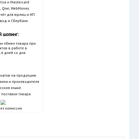
isa и Mastercard
, Qiwi, WebMoney
чёт для юрлиц и ИП
вод и Сбербанк
 шопинг:
ли обмен товара при
тов в работе в
14 дней со дня
катов на продукцию
азина и производителя
усском языке
 поставки товара
ез комиссии