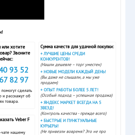
и!
 или хотите
Сумма качеств для удачной покупки:
товар? Звоните
+
ЛУЧШИЕ ЦЕНЫ СРЕДИ
ейчас:
КОНКУРЕНТОВ!
(Нашли дешевле – торг уместен)
740 93 52
+
НОВЫЕ МОДЕЛИ КАЖДЫЙ ДЕНЬ!
(Вы даже не слышали, а мы уже
167 82 97
продаем)
+
ОПЫТ РАБОТЫ БОЛЕЕ 5 ЛЕТ!
 помогут сделать
(Особый подход – успешная продажа)
 и расскажут об
ях товара.
+
ЯНДЕКС МАРКЕТ ВСЕГДА НА 5
ЗВЕЗД!
(Контроль качества - прежде всего)
казать Veber F
+
БЫСТРЫЕ И ПУНКТУАЛЬНЫЕ
КУРЬЕРЫ!
(Не привезли вовремя? Это не про
-чате нашему