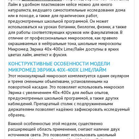
Лайм в удобном пластиковом кейсе можно для юного
натуралиста, ведущего самостоятельные исследования дома
или в походе, а также для практических работ,
предусмотренных школьной программой. Он может
использоваться на уроках ботаники, биологии, физики, а также
для работы соответствующих кружков или факультативов. В
отличие от профессиональных микроскопов, как правило
окрашиваемых в нейтральные тона, школьные микроскопы
Микромед Эврика 40х-400х Lime/Лайм доступны в ярких
цветах лайм, аметист и фуксия.
КОНСТРУКТИВНЫЕ ОСОБЕННОСТИ МОДЕЛИ
МИКРОМЕД ЭВРИКА 40Х-400Х LIME/ЛАЙМ
Этот монокулярный микроскоп комплектуется одним окуляром
и тремя сменными объективами, установленными на
поворотной насадке. Это позволяет использовать микроскоп
Эврика с увеличением 40х-400х для любых опытов,
предусмотренных школьной программой, а также других
наблюдений. Препаратный столик с подпружиненными
держателями позволяет надёжно зафиксировать исследуемый
образец.
Важной особенностью этой модели, существенно
расширяющей область применения, считают наличие двух
источников света. Это позволяет использовать школьный