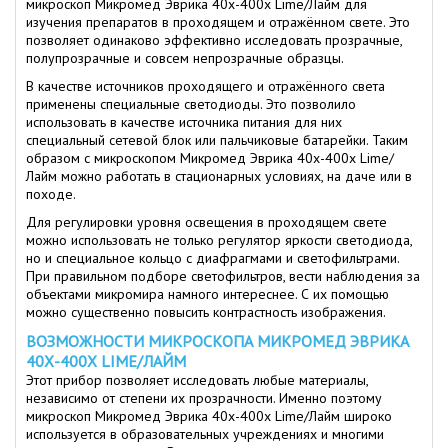
микроскоп Микромед Эврика 40х-400х Lime/Лайм для
изучения препаратов в проходящем и отражённом свете. Это
позволяет одинаково эффективно исследовать прозрачные,
полупрозрачные и совсем непрозрачные образцы.
В качестве источников проходящего и отражённого света
применены специальные светодиоды. Это позволило
использовать в качестве источника питания для них
специальный сетевой блок или пальчиковые батарейки. Таким
образом с микроскопом Микромед Эврика 40х-400х Lime/
Лайм можно работать в стационарных условиях, на даче или в
походе.
Для регулировки уровня освещения в проходящем свете
можно использовать не только регулятор яркости светодиода,
но и специальное кольцо с диафрагмами и светофильтрами.
При правильном подборе светофильтров, вести наблюдения за
объектами микромира намного интереснее. С их помощью
можно существенно повысить контрастность изображения.
ВОЗМОЖНОСТИ МИКРОСКОПА МИКРОМЕД ЭВРИКА
40Х-400Х LIME/ЛАЙМ
Этот прибор позволяет исследовать любые материалы,
независимо от степени их прозрачности. Именно поэтому
микроскоп Микромед Эврика 40х-400х Lime/Лайм широко
используется в образовательных учреждениях и многими