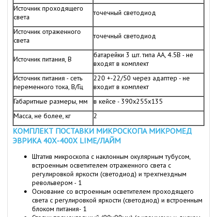
Источник проходящего
точечный светодиод
света
Источник отраженного
точечный светодиод
света
батарейки 3 шт. типа AA, 4.5B - не
Источник питания, В
входят в комплект
Источник питания - сеть
220 +-22/50 через адаптер - не
переменного тока, В/Гц
входит в комплект
Габаритные размеры, мм
в кейсе - 390х255х135
Масса, не более, кг
2
КОМПЛЕКТ ПОСТАВКИ МИКРОСКОПА МИКРОМЕД
ЭВРИКА 40Х-400Х LIME/ЛАЙМ
Штатив микроскопа с наклонным окулярным тубусом,
встроенным осветителем отраженного света с
регулировкой яркости (светодиод) и трехгнездным
револьвером - 1
Основание со встроенным осветителем проходящего
света с регулировкой яркости (светодиод) и встроенным
блоком питания- 1