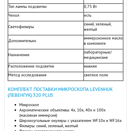
Тип лампы подсветки
0,75 Вт
Чехол
есть
синий, зеленый,
Светофильтры
желтый
иммерсионное масло
Дополнительно
в комплекте
лабораторные/
Назначение
медицинские
Расположение подсветки
нижняя
Метод исследования
светлое поле
КОМПЛЕКТ ПОСТАВКИ МИКРОСКОПА LEVENHUK
(ЛЕВЕНГУК) 320 PLUS
Микроскоп
Ахроматические объективы: 4х, 10х, 40х и 100х
(масляная иммерсия)
Широкоугольные окуляры с указателем: WF10x и WF16x
Фильтры: синий, зеленый, желтый
Флакон иммерсионного масла