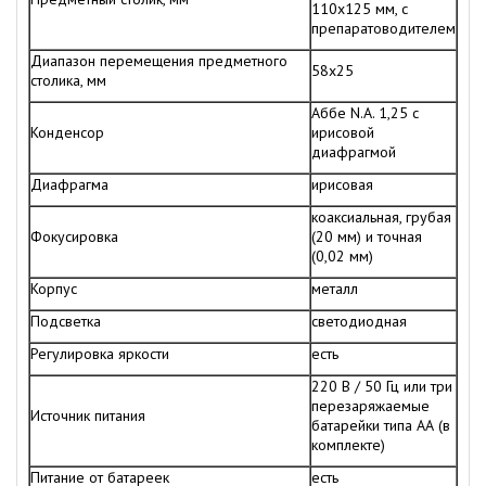
110х125 мм, с
препаратоводителем
Диапазон перемещения предметного
58x25
столика, мм
Аббе N.A. 1,25 с
Конденсор
ирисовой
диафрагмой
Диафрагма
ирисовая
коаксиальная, грубая
Фокусировка
(20 мм) и точная
(0,02 мм)
Корпус
металл
Подсветка
светодиодная
Регулировка яркости
есть
220 В / 50 Гц или три
перезаряжаемые
Источник питания
батарейки типа АА (в
комплекте)
Питание от батареек
есть