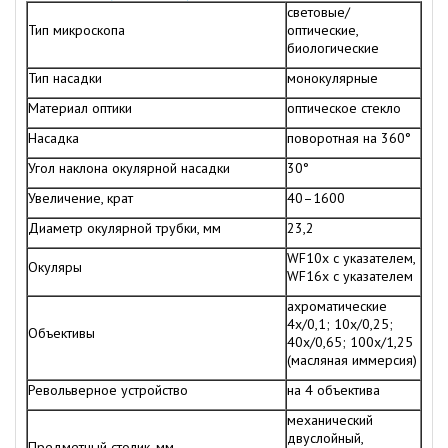
световые/
Тип микроскопа
оптические,
биологические
Тип насадки
монокулярные
Материал оптики
оптическое стекло
Насадка
поворотная на 360°
Угол наклона окулярной насадки
30°
Увеличение, крат
40–1600
Диаметр окулярной трубки, мм
23,2
WF10x с указателем,
Окуляры
WF16x с указателем
ахроматические
4х/0,1; 10х/0,25;
Объективы
40х/0,65; 100х/1,25
(масляная иммерсия)
Револьверное устройство
на 4 объектива
механический
двуслойный,
Предметный столик, мм