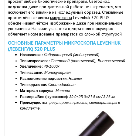
просвет любые биологические препараты. Светодиод
подсветки даже при длительной работе не нагревается, что
исключает его влияние на исследуемый образец. Стеклянные
просветлённые линзы
микроскопа
Levenhuk 320 PLUS
обеспечивают чёткое изображение даже при максимальном
увеличении. Наличие указателя центра поля в окулярах
облегчает исследование препаратов со сложной структурой.
ОСНОВНЫЕ ПАРАМЕТРЫ МИКРОСКОПА LEVENHUK
(ЛЕВЕНГУК) 320 PLUS
Лабораторный (медицинский)
Назначение: 
Световой (оптический), Биологический
Тип микроскопа: 
Увеличение: 
40-1600х
Монокулярная
Т
ип насадки: 
Расположение подсветки:
 Нижняя
Светодиодная
Тип подсветки: 
Материал корпуса: 
Металл
Размеры/Вес (в упаковке): 
39.0×25.0×21.5
 см / 3.26 кг
Преимущества:
регулировка яркости, светофильтры в 
комплекте.