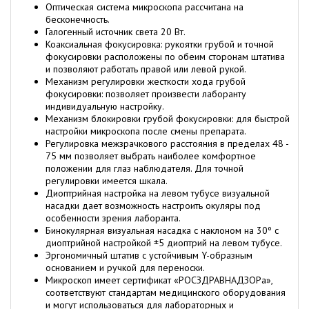
Оптическая система микроскопа рассчитана на
бесконечность.
Галогенный источник света 20 Вт.
Коаксиальная фокусировка: рукоятки грубой и точной
фокусировки расположены по обеим сторонам штатива
и позволяют работать правой или левой рукой.
Механизм регулировки жесткости хода грубой
фокусировки: позволяет произвести лаборанту
индивидуальную настройку.
Механизм блокировки грубой фокусировки: для быстрой
настройки микроскопа после смены препарата.
Регулировка межзрачкового расстояния в пределах 48 -
75 мм позволяет выбрать наиболее комфортное
положении для глаз наблюдателя. Для точной
регулировки имеется шкала.
Диоптрийная настройка на левом тубусе визуальной
насадки дает возможность настроить окуляры под
особенности зрения лаборанта.
Бинокулярная визуальная насадка с наклоном на 30º с
диоптрийной настройкой ±5 диоптрий на левом тубусе.
Эргономичный штатив с устойчивым Y-образным
основанием и ручкой для переноски.
Микроскоп имеет сертификат «РОСЗДРАВНАДЗОРа»,
соответствуют стандартам медицинского оборудования
и могут использоваться для лабораторных и