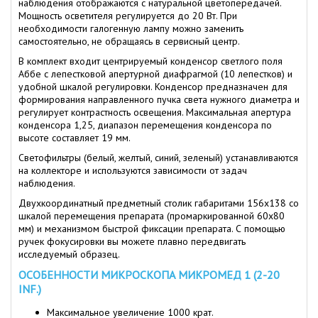
наблюдения отображаются с натуральной цветопередачей.
Мощность осветителя регулируется до 20 Вт. При
необходимости галогенную лампу можно заменить
самостоятельно, не обращаясь в сервисный центр.
В комплект входит центрируемый конденсор светлого поля
Аббе с лепестковой апертурной диафрагмой (10 лепестков) и
удобной шкалой регулировки. Конденсор предназначен для
формирования направленного пучка света нужного диаметра и
регулирует контрастность освещения. Максимальная апертура
конденсора 1,25, диапазон перемещения конденсора по
высоте составляет 19 мм.
Светофильтры (белый, желтый, синий, зеленый) устанавливаются
на коллекторе и используются зависимости от задач
наблюдения.
Двухкоординатный предметный столик габаритами 156х138 со
шкалой перемещения препарата (промаркированной 60х80
мм) и механизмом быстрой фиксации препарата. С помощью
ручек фокусировки вы можете плавно передвигать
исследуемый образец.
ОСОБЕННОСТИ МИКРОСКОПА МИКРОМЕД 1 (2-20
INF.)
Максимальное увеличение 1000 крат.