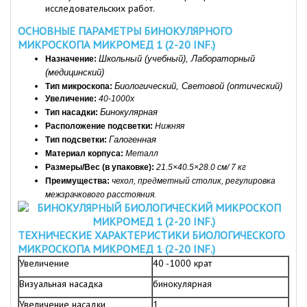
исследовательских работ.
ОСНОВНЫЕ ПАРАМЕТРЫ БИНОКУЛЯРНОГО
МИКРОСКОПА МИКРОМЕД 1 (2-20 INF.)
Школьный (учебный), Лабораторный 
Назначение: 
(медицинский)
Биологический, Световой (оптический)
Тип микроскопа: 
Увеличение: 
40-1000х
Бинокулярная
Т
ип насадки: 
Расположение подсветки:
 Нижняя
Галогенная
Тип подсветки: 
Материал корпуса: 
Металл
Размеры/Вес (в упаковке): 
21.5×40.5×28.0 см/ 7 кг
Преимущества:
чехол, предметный столик, регулировка 
межзрачкового расстояния.
ТЕХНИЧЕСКИЕ ХАРАКТЕРИСТИКИ БИОЛОГИЧЕСКОГО
МИКРОСКОПА МИКРОМЕД 1 (2-20 INF.)
Увеличение
40 -1000 крат
Визуальная насадка
бинокулярная
Увеличение насадки
1