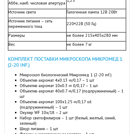
1,25
Аббе, наиб. числовая апертура
Источник света
Галогенная лампа 12В 20Вт
Источник питания – сеть
220±22В (50 Гц)
переменного тока
Размеры
не более 215х405х280 мм
Вес
не более 7 кг
КОМПЛЕКТ ПОСТАВКИ МИКРОСКОПА МИКРОМЕД 1
(2-20 INF.)
Микроскоп биологический Микромед 1 (2-20 inf.)
Объектив-ахромат 4х0.13 ∞/0,17 – 1 шт
Объектив-ахромат 10х0.3 ∞ 0/0,17 – 1 шт
Объектив-ахромат 40х0.7 ∞/0,17 (подпружиненный) – 1
шт
Объектив-ахромат 100х1.25 ∞/0,17 oil
(подпружиненный) – 1 шт
Окуляр WF 10х/18 – 2 шт
Набор светофильтров – 1 шт (белый, желтый, синий,
зеленый)
Шнур питания – 1 шт