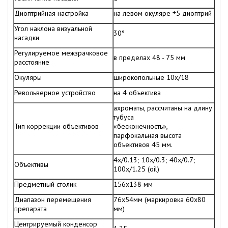
Диоптрийная настройка
на левом окуляре ±5 диоптрий
Угол наклона визуальной
30°
насадки
Регулируемое межзрачковое
в пределах 48 - 75 мм
расстояние
Окуляры
широкопольные 10х/18
Револьверное устройство
на 4 объектива
ахроматы, рассчитаны на длину
тубуса
Тип коррекции объективов
«бесконечность»,
парфокальная высота
объективов 45 мм.
4x/0.13; 10x/0.3; 40x/0.7;
Объективы
100x/1.25 (oil)
Предметный столик
156х138 мм
Диапазон перемещения
76х54мм (маркировка 60х80
препарата
мм)
Центрируемый конденсор