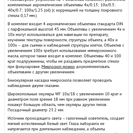
комплектные ахроматические объективы 4x/0.13; 10x/0.3;
40x/0.7; 100x/1.25 (oil) (с коррекцией на толщину покровного
стекла 0,17 мм.)
В комплект входит 4 ахроматических объектива стандарта DIN
с парфокальной высотой 45 мм. Объективы с увеличением 4х и
10х могут использоваться для навигации по препарату,
изучению текстуры поверхности, структуры объекта, а 40х и
100х – для съемки и наблюдений структуры клеток. Объектив с
увеличением 100х требует использование иммерсионного
масла, которое также входит в комплект. Объективы 40 и 100
крат подпружинены, чтобы не раздавить предметное стекло
при фокусировке.
Микроскоп можно
доукомплектовать
объективами с другим увеличением.
Бинокулярная насадка микроскопа позволяет проводить
наблюдения двумя глазами.
Широкопольные окуляры WF 10х/18 с увеличением 10 крат и
диаметром поля зрения 18 мм при равном увеличении
покажут большую область, чем окуляры других типов.
Посадочный диаметр 23.2 мм.
Источник проходящего света – галогенный осветитель, создает
мягкий естественный белый свет. Глаза лаборанта не
напрягаются при длительном наблюдении, а объекты