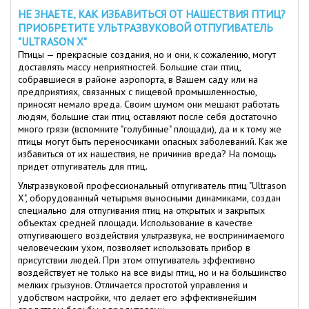
НЕ ЗНАЕТЕ, КАК ИЗБАВИТЬСЯ ОТ НАШЕСТВИЯ ПТИЦ?
ПРИОБРЕТИТЕ УЛЬТРАЗВУКОВОЙ ОТПУГИВАТЕЛЬ
"ULTRASON X"
Птицы — прекрасные создания, но и они, к сожалению, могут
доставлять массу неприятностей. Большие стаи птиц,
собравшиеся в районе аэропорта, в Вашем саду или на
предприятиях, связанных с пищевой промышленностью,
приносят немало вреда. Своим шумом они мешают работать
людям, большие стаи птиц оставляют после себя достаточно
много грязи (вспомните "голубиные" площади), да и к тому же
птицы могут быть переносчиками опасных заболеваний. Как же
избавиться от их нашествия, не причинив вреда? На помощь
придет отпугиватель для птиц.
Ультразвуковой профессиональный отпугиватель птиц "Ultrason
X", оборудованный четырьмя выносными динамиками, создан
специально для отпугивания птиц на открытых и закрытых
объектах средней площади. Использование в качестве
отпугивающего воздействия ультразвука, не воспринимаемого
человеческим ухом, позволяет использовать прибор в
присутствии людей. При этом отпугиватель эффективно
воздействует не только на все виды птиц, но и на большинство
мелких грызунов. Отличается простотой управления и
удобством настройки, что делает его эффективнейшим