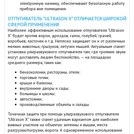
электронную начинку, обеспечивают безопасную работу
прибора вне помещения.
ОТПУГИВАТЕЛЬ "ULTRASON X" ОТЛИЧАЕТСЯ ШИРОКОЙ
СФЕРОЙ ПРИМЕНЕНИЯ
Наиболее эффективным использование отпугивателя "Ultrason
X" будет против ворон, дроздов, галок, голубей, грачей,
воробьев, ласточек и т.д. Неплохо защищает он и от различных
мелких животных, грызунов, летучих мышей. Актуальным станет
установка ультразвукового отпугивателя там, где громкие звуки
могут доставлять людям беспокойство, — на площадках
среднего размера, таких как:
бензоколонки, рестораны, отели;
торговые точки;
крыши и балконы;
внутренние дворы и сады;
больницы и школы;
автостоянки;
производственные объекты и склады.
Точечная защита при помощи ультразвукового отпугивателя
"Ultrason X" также станет удачным вариантом для наиболее
важных участков на объектах: антенны и вышки, места
разгрузки/погрузки, ворота. А одновременное использование