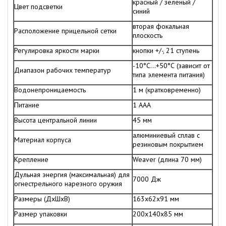
красный / зеленый /
Цвет подсветки
синий
вторая фокальная
Расположение прицельной сетки
плоскость
Регулировка яркости марки
кнопки +/-, 21 ступень
-10°С…+50°С (зависит от
Диапазон рабочих температур
типа элемента питания)
Водонепроницаемость
1 м (кратковременно)
Питание
1 AAA
Высота центральной линии
45 мм
алюминиевый сплав с
Материал корпуса
резиновым покрытием
Крепление
Weaver (длина 70 мм)
Дульная энергия (максимальная) для
7000 Дж
огнестрельного нарезного оружия
Размеры (ДхШхВ)
163x62x91 мм
Размер упаковки
200х140х85 мм