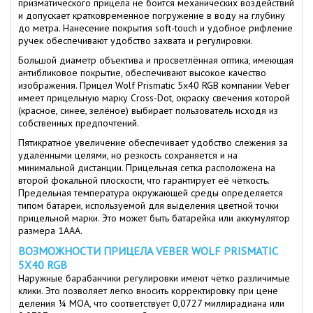
призматического прицела не боится механических воздействий
и допускает кратковременное погружение в воду на глубину
до метра. Нанесение покрытия soft-touch и удобное рифление
ручек обеспечивают удобство захвата и регулировки.
Большой диаметр объектива и просветлённая оптика, имеющая
антибликовое покрытие, обеспечивают высокое качество
изображения. Прицел Wolf Prismatic 5х40 RGB компании Veber
имеет прицельную марку Cross-Dot, окраску свечения которой
(красное, синее, зелёное) выбирает пользователь исходя из
собственных предпочтений.
Пятикратное увеличение обеспечивает удобство слежения за
удалёнными целями, но резкость сохраняется и на
минимальной дистанции. Прицельная сетка расположена на
второй фокальной плоскости, что гарантирует её чёткость.
Предельная температура окружающей среды определяется
типом батареи, используемой для выделения цветной точки
прицельной марки. Это может быть батарейка или аккумулятор
размера 1ААА.
ВОЗМОЖНОСТИ ПРИЦЕЛА VEBER WOLF PRISMATIC
5Х40 RGB
Наружные барабанчики регулировки имеют чётко различимые
клики. Это позволяет легко вносить корректировку при цене
деления ¼ МОА, что соответствует 0,0727 миллирадиана или