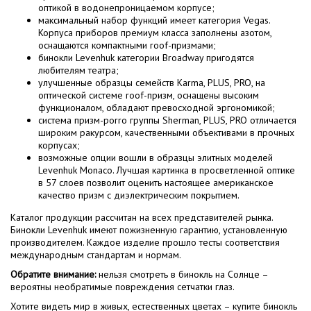
оптикой в водонепроницаемом корпусе;
максимальный набор функций имеет категория Vegas.
Корпуса приборов премиум класса заполнены азотом,
оснащаются компактными roof-призмами;
бинокли Levenhuk категории Broadway пригодятся
любителям театра;
улучшенные образцы семейств Karma, PLUS, PRO, на
оптической системе roof-призм, оснащены высоким
функционалом, обладают превосходной эргономикой;
система призм-porro группы Sherman, PLUS, PRO отличается
широким ракурсом, качественными объективами в прочных
корпусах;
возможные опции вошли в образцы элитных моделей
Levenhuk Monaco. Лучшая картинка в просветленной оптике
в 57 слоев позволит оценить настоящее американское
качество призм с диэлектрическим покрытием.
Каталог продукции рассчитан на всех представителей рынка.
Бинокли Levenhuk имеют пожизненную гарантию, установленную
производителем. Каждое изделие прошло тесты соответствия
международным стандартам и нормам.
Обратите внимание:
нельзя смотреть в бинокль на Солнце –
вероятны необратимые повреждения сетчатки глаз.
Хотите видеть мир в живых, естественных цветах – купите бинокль