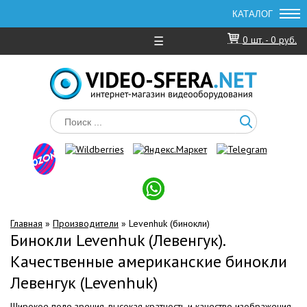
☰
0
шт. -
0 руб.
Главная
»
Производители
» Levenhuk (бинокли)
Бинокли Levenhuk (Левенгук).
Качественные американские бинокли
Левенгук (Levenhuk)
Широкое поле зрения, высокая кратность и качество изображения,